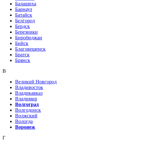
Балашиха
Барнаул
Батайск
Белгород
Бердск
Березники
Биробиджан
Бийск
Благовещенск
Братск
Брянск
В
Великий Новгород
Владивосток
Владикавказ
Владимир
Волгоград
Волгодонск
Волжский
Вологда
Воронеж
Г