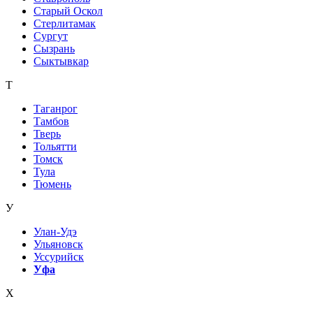
Старый Оскол
Стерлитамак
Сургут
Сызрань
Сыктывкар
Т
Таганрог
Тамбов
Тверь
Тольятти
Томск
Тула
Тюмень
У
Улан-Удэ
Ульяновск
Уссурийск
Уфа
Х