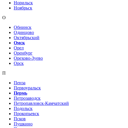
Норильск
Ноябрьск
О
Обнинск
Одинцово
Октябрьский
Омск
Орел
Оренбург
Орехово-Зуево
Орск
П
Пенза
Первоуральск
Пермь
Петрозаводск
Петропавловск-Камчатский
Подольск
Прокопьевск
Псков
Пушкино