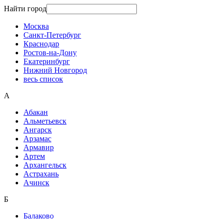
Найти город
Москва
Санкт-Петербург
Краснодар
Ростов-на-Дону
Екатеринбург
Нижний Новгород
весь список
А
Абакан
Альметьевск
Ангарск
Арзамас
Армавир
Артем
Архангельск
Астрахань
Ачинск
Б
Балаково