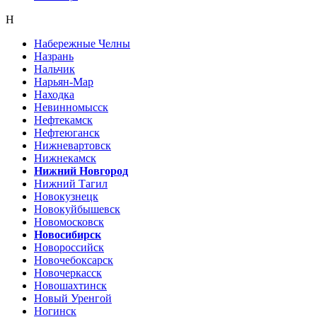
Н
Набережные Челны
Назрань
Нальчик
Нарьян-Мар
Находка
Невинномысск
Нефтекамск
Нефтеюганск
Нижневартовск
Нижнекамск
Нижний Новгород
Нижний Тагил
Новокузнецк
Новокуйбышевск
Новомосковск
Новосибирск
Новороссийск
Новочебоксарск
Новочеркасск
Новошахтинск
Новый Уренгой
Ногинск