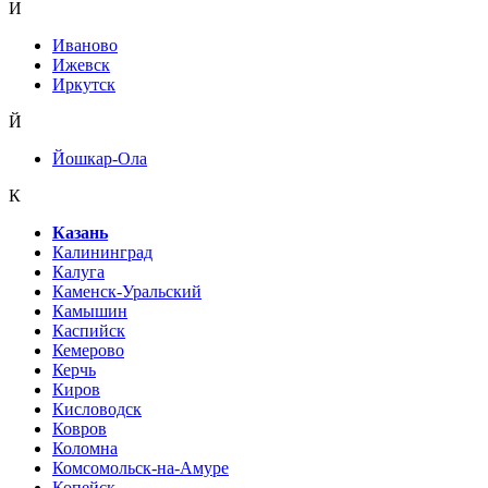
И
Иваново
Ижевск
Иркутск
Й
Йошкар-Ола
К
Казань
Калининград
Калуга
Каменск-Уральский
Камышин
Каспийск
Кемерово
Керчь
Киров
Кисловодск
Ковров
Коломна
Комсомольск-на-Амуре
Копейск