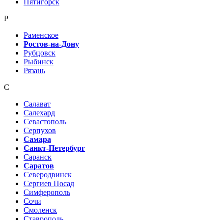
Пятигорск
Р
Раменское
Ростов-на-Дону
Рубцовск
Рыбинск
Рязань
С
Салават
Салехард
Севастополь
Серпухов
Самара
Санкт-Петербург
Саранск
Саратов
Северодвинск
Сергиев Посад
Симферополь
Сочи
Смоленск
Ставрополь