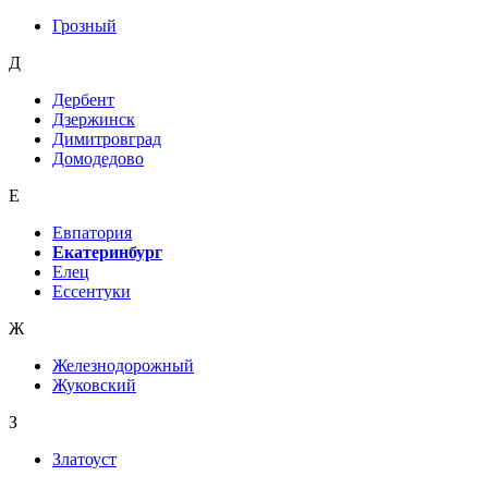
Грозный
Д
Дербент
Дзержинск
Димитровград
Домодедово
Е
Евпатория
Екатеринбург
Елец
Ессентуки
Ж
Железнодорожный
Жуковский
З
Златоуст