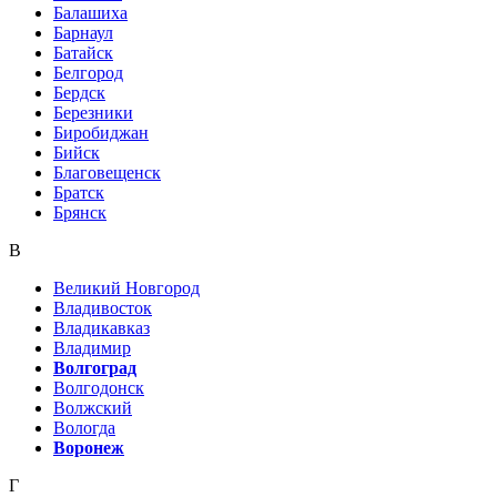
Балашиха
Барнаул
Батайск
Белгород
Бердск
Березники
Биробиджан
Бийск
Благовещенск
Братск
Брянск
В
Великий Новгород
Владивосток
Владикавказ
Владимир
Волгоград
Волгодонск
Волжский
Вологда
Воронеж
Г