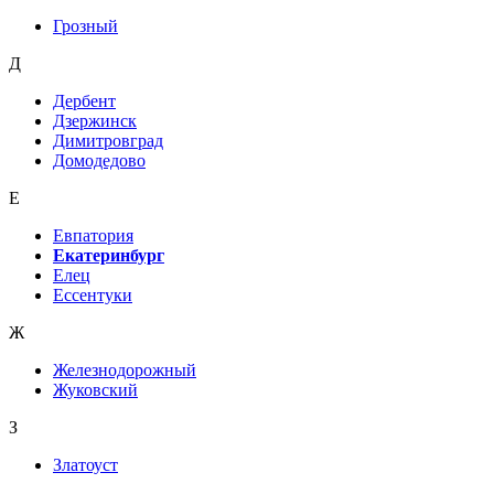
Грозный
Д
Дербент
Дзержинск
Димитровград
Домодедово
Е
Евпатория
Екатеринбург
Елец
Ессентуки
Ж
Железнодорожный
Жуковский
З
Златоуст