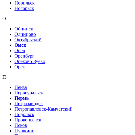
Норильск
Ноябрьск
О
Обнинск
Одинцово
Октябрьский
Омск
Орел
Оренбург
Орехово-Зуево
Орск
П
Пенза
Первоуральск
Пермь
Петрозаводск
Петропавловск-Камчатский
Подольск
Прокопьевск
Псков
Пушкино