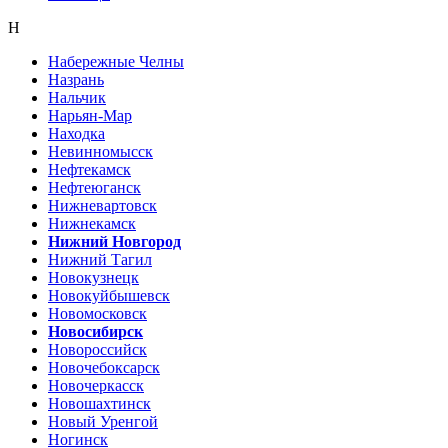
Н
Набережные Челны
Назрань
Нальчик
Нарьян-Мар
Находка
Невинномысск
Нефтекамск
Нефтеюганск
Нижневартовск
Нижнекамск
Нижний Новгород
Нижний Тагил
Новокузнецк
Новокуйбышевск
Новомосковск
Новосибирск
Новороссийск
Новочебоксарск
Новочеркасск
Новошахтинск
Новый Уренгой
Ногинск