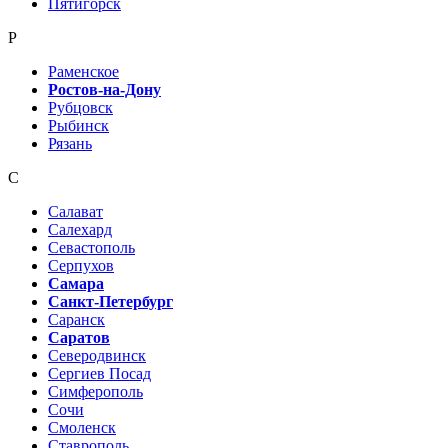
Пятигорск
Р
Раменское
Ростов-на-Дону
Рубцовск
Рыбинск
Рязань
С
Салават
Салехард
Севастополь
Серпухов
Самара
Санкт-Петербург
Саранск
Саратов
Северодвинск
Сергиев Посад
Симферополь
Сочи
Смоленск
Ставрополь