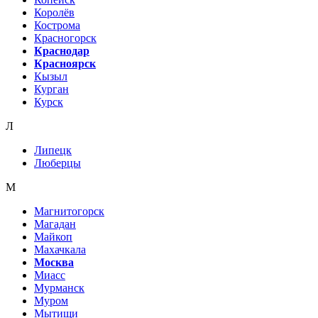
Королёв
Кострома
Красногорск
Краснодар
Красноярск
Кызыл
Курган
Курск
Л
Липецк
Люберцы
М
Магнитогорск
Магадан
Майкоп
Махачкала
Москва
Миасс
Мурманск
Муром
Мытищи