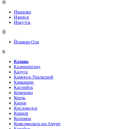
И
Иваново
Ижевск
Иркутск
Й
Йошкар-Ола
К
Казань
Калининград
Калуга
Каменск-Уральский
Камышин
Каспийск
Кемерово
Керчь
Киров
Кисловодск
Ковров
Коломна
Комсомольск-на-Амуре
Копейск