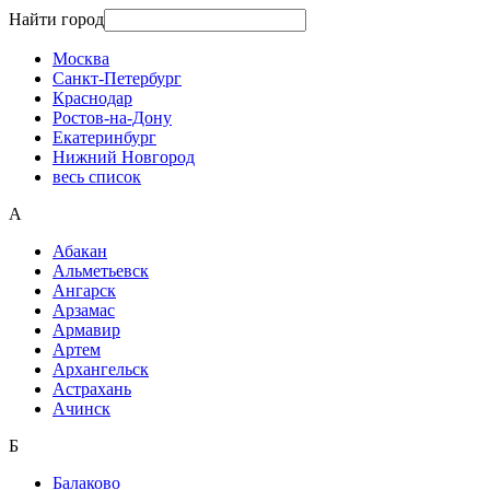
Найти город
Москва
Санкт-Петербург
Краснодар
Ростов-на-Дону
Екатеринбург
Нижний Новгород
весь список
А
Абакан
Альметьевск
Ангарск
Арзамас
Армавир
Артем
Архангельск
Астрахань
Ачинск
Б
Балаково