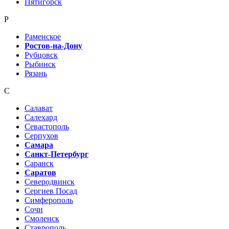
Пятигорск
Р
Раменское
Ростов-на-Дону
Рубцовск
Рыбинск
Рязань
С
Салават
Салехард
Севастополь
Серпухов
Самара
Санкт-Петербург
Саранск
Саратов
Северодвинск
Сергиев Посад
Симферополь
Сочи
Смоленск
Ставрополь