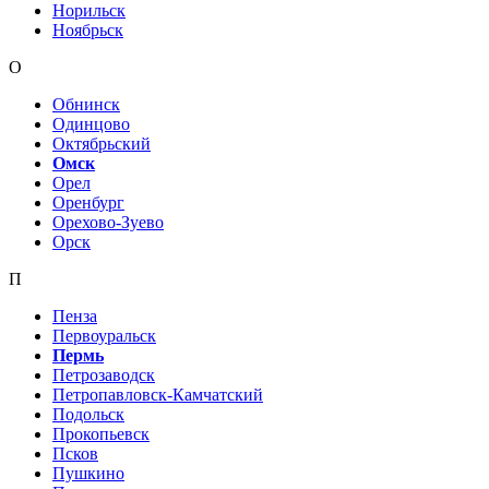
Норильск
Ноябрьск
О
Обнинск
Одинцово
Октябрьский
Омск
Орел
Оренбург
Орехово-Зуево
Орск
П
Пенза
Первоуральск
Пермь
Петрозаводск
Петропавловск-Камчатский
Подольск
Прокопьевск
Псков
Пушкино