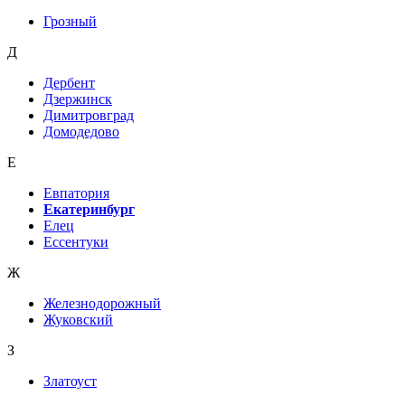
Грозный
Д
Дербент
Дзержинск
Димитровград
Домодедово
Е
Евпатория
Екатеринбург
Елец
Ессентуки
Ж
Железнодорожный
Жуковский
З
Златоуст