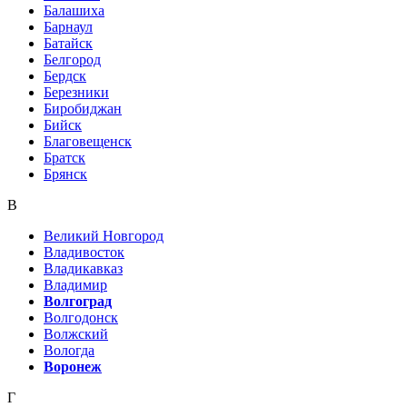
Балашиха
Барнаул
Батайск
Белгород
Бердск
Березники
Биробиджан
Бийск
Благовещенск
Братск
Брянск
В
Великий Новгород
Владивосток
Владикавказ
Владимир
Волгоград
Волгодонск
Волжский
Вологда
Воронеж
Г