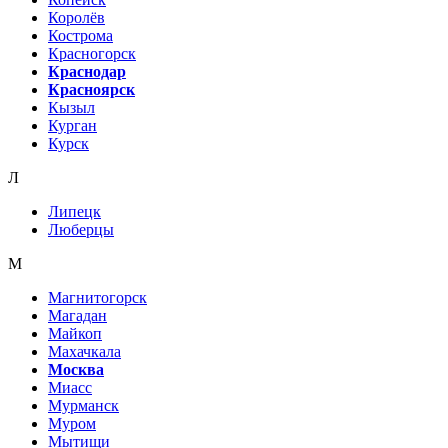
Королёв
Кострома
Красногорск
Краснодар
Красноярск
Кызыл
Курган
Курск
Л
Липецк
Люберцы
М
Магнитогорск
Магадан
Майкоп
Махачкала
Москва
Миасс
Мурманск
Муром
Мытищи