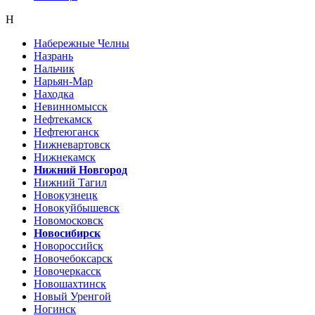
Н
Набережные Челны
Назрань
Нальчик
Нарьян-Мар
Находка
Невинномысск
Нефтекамск
Нефтеюганск
Нижневартовск
Нижнекамск
Нижний Новгород
Нижний Тагил
Новокузнецк
Новокуйбышевск
Новомосковск
Новосибирск
Новороссийск
Новочебоксарск
Новочеркасск
Новошахтинск
Новый Уренгой
Ногинск