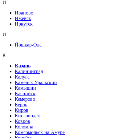
И
Иваново
Ижевск
Иркутск
Й
Йошкар-Ола
К
Казань
Калининград
Калуга
Каменск-Уральский
Камышин
Каспийск
Кемерово
Керчь
Киров
Кисловодск
Ковров
Коломна
Комсомольск-на-Амуре
Копейск