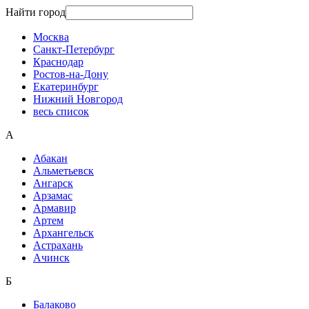
Найти город
Москва
Санкт-Петербург
Краснодар
Ростов-на-Дону
Екатеринбург
Нижний Новгород
весь список
А
Абакан
Альметьевск
Ангарск
Арзамас
Армавир
Артем
Архангельск
Астрахань
Ачинск
Б
Балаково