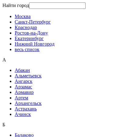
Найти город
Москва
Санкт-Петербург
Краснодар
Ростов-на-Дону
Екатеринбург
Нижний Новгород
весь список
А
Абакан
Альметьевск
Ангарск
Арзамас
Армавир
Артем
Архангельск
Астрахань
Ачинск
Б
Балаково