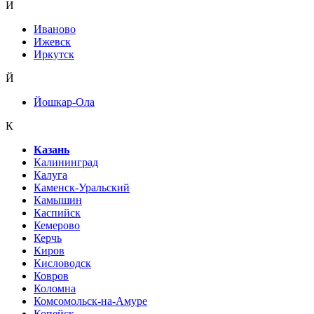
И
Иваново
Ижевск
Иркутск
Й
Йошкар-Ола
К
Казань
Калининград
Калуга
Каменск-Уральский
Камышин
Каспийск
Кемерово
Керчь
Киров
Кисловодск
Ковров
Коломна
Комсомольск-на-Амуре
Копейск