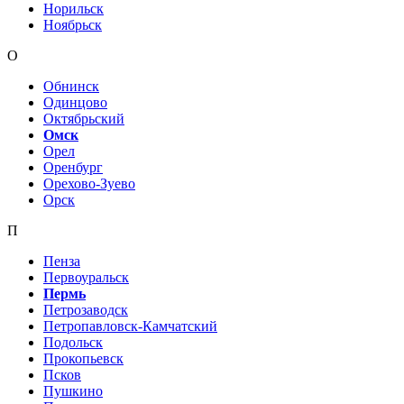
Норильск
Ноябрьск
О
Обнинск
Одинцово
Октябрьский
Омск
Орел
Оренбург
Орехово-Зуево
Орск
П
Пенза
Первоуральск
Пермь
Петрозаводск
Петропавловск-Камчатский
Подольск
Прокопьевск
Псков
Пушкино