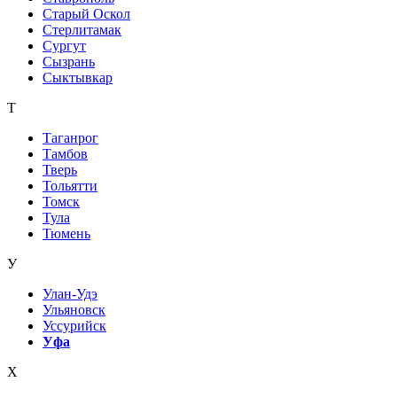
Старый Оскол
Стерлитамак
Сургут
Сызрань
Сыктывкар
Т
Таганрог
Тамбов
Тверь
Тольятти
Томск
Тула
Тюмень
У
Улан-Удэ
Ульяновск
Уссурийск
Уфа
Х