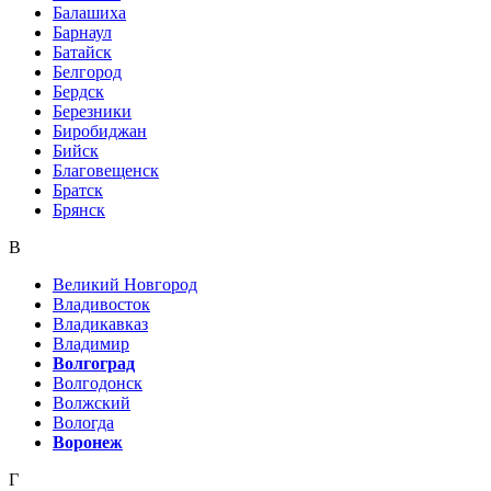
Балашиха
Барнаул
Батайск
Белгород
Бердск
Березники
Биробиджан
Бийск
Благовещенск
Братск
Брянск
В
Великий Новгород
Владивосток
Владикавказ
Владимир
Волгоград
Волгодонск
Волжский
Вологда
Воронеж
Г