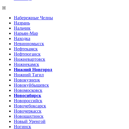
Н
Набережные Челны
Назрань
Нальчик
Нарьян-Мар
Находка
Невинномысск
Нефтекамск
Нефтеюганск
Нижневартовск
Нижнекамск
Нижний Новгород
Нижний Тагил
Новокузнецк
Новокуйбышевск
Новомосковск
Новосибирск
Новороссийск
Новочебоксарск
Новочеркасск
Новошахтинск
Новый Уренгой
Ногинск