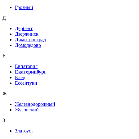
Грозный
Д
Дербент
Дзержинск
Димитровград
Домодедово
Е
Евпатория
Екатеринбург
Елец
Ессентуки
Ж
Железнодорожный
Жуковский
З
Златоуст