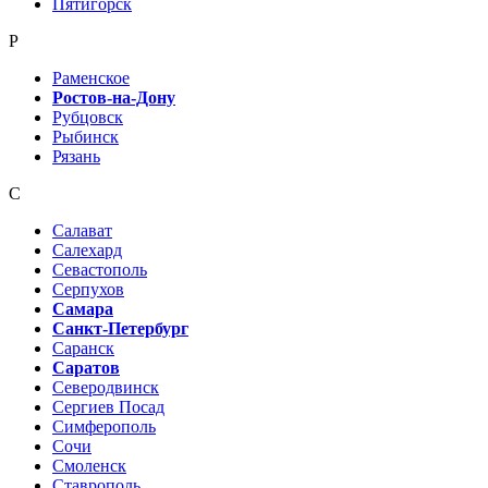
Пятигорск
Р
Раменское
Ростов-на-Дону
Рубцовск
Рыбинск
Рязань
С
Салават
Салехард
Севастополь
Серпухов
Самара
Санкт-Петербург
Саранск
Саратов
Северодвинск
Сергиев Посад
Симферополь
Сочи
Смоленск
Ставрополь