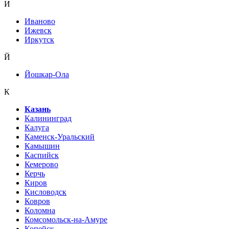
И
Иваново
Ижевск
Иркутск
Й
Йошкар-Ола
К
Казань
Калининград
Калуга
Каменск-Уральский
Камышин
Каспийск
Кемерово
Керчь
Киров
Кисловодск
Ковров
Коломна
Комсомольск-на-Амуре
Копейск