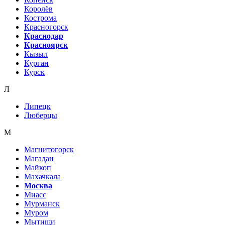
Королёв
Кострома
Красногорск
Краснодар
Красноярск
Кызыл
Курган
Курск
Л
Липецк
Люберцы
М
Магнитогорск
Магадан
Майкоп
Махачкала
Москва
Миасс
Мурманск
Муром
Мытищи