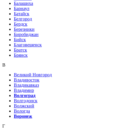
Балашиха
Барнаул
Батайск
Белгород
Бердск
Березники
Биробиджан
Бийск
Благовещенск
Братск
Брянск
В
Великий Новгород
Владивосток
Владикавказ
Владимир
Волгоград
Волгодонск
Волжский
Вологда
Воронеж
Г