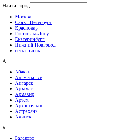
Найти город
Москва
Санкт-Петербург
Краснодар
Ростов-на-Дону
Екатеринбург
Нижний Новгород
весь список
А
Абакан
Альметьевск
Ангарск
Арзамас
Армавир
Артем
Архангельск
Астрахань
Ачинск
Б
Балаково