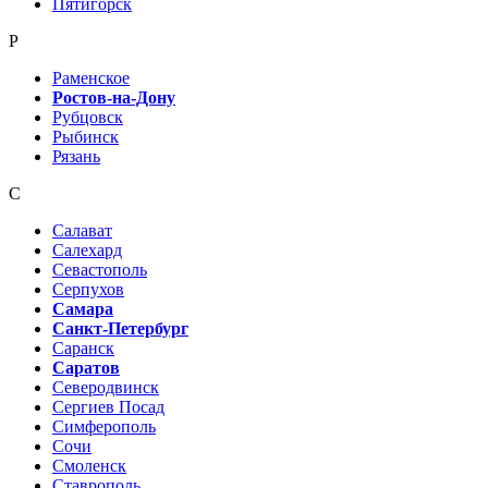
Пятигорск
Р
Раменское
Ростов-на-Дону
Рубцовск
Рыбинск
Рязань
С
Салават
Салехард
Севастополь
Серпухов
Самара
Санкт-Петербург
Саранск
Саратов
Северодвинск
Сергиев Посад
Симферополь
Сочи
Смоленск
Ставрополь