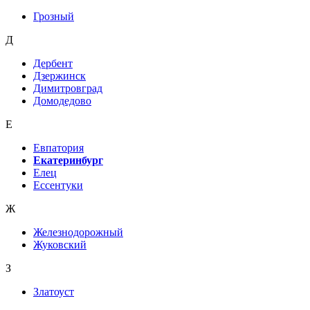
Грозный
Д
Дербент
Дзержинск
Димитровград
Домодедово
Е
Евпатория
Екатеринбург
Елец
Ессентуки
Ж
Железнодорожный
Жуковский
З
Златоуст