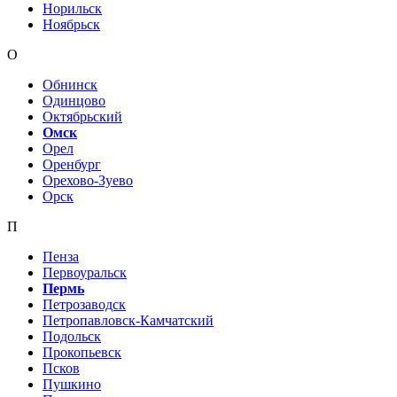
Норильск
Ноябрьск
О
Обнинск
Одинцово
Октябрьский
Омск
Орел
Оренбург
Орехово-Зуево
Орск
П
Пенза
Первоуральск
Пермь
Петрозаводск
Петропавловск-Камчатский
Подольск
Прокопьевск
Псков
Пушкино