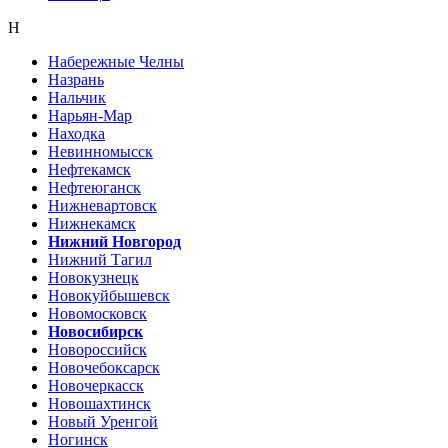
Н
Набережные Челны
Назрань
Нальчик
Нарьян-Мар
Находка
Невинномысск
Нефтекамск
Нефтеюганск
Нижневартовск
Нижнекамск
Нижний Новгород
Нижний Тагил
Новокузнецк
Новокуйбышевск
Новомосковск
Новосибирск
Новороссийск
Новочебоксарск
Новочеркасск
Новошахтинск
Новый Уренгой
Ногинск