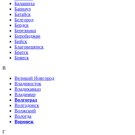
Балашиха
Барнаул
Батайск
Белгород
Бердск
Березники
Биробиджан
Бийск
Благовещенск
Братск
Брянск
В
Великий Новгород
Владивосток
Владикавказ
Владимир
Волгоград
Волгодонск
Волжский
Вологда
Воронеж
Г