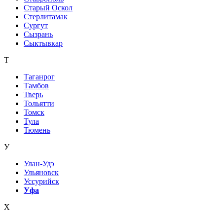
Старый Оскол
Стерлитамак
Сургут
Сызрань
Сыктывкар
Т
Таганрог
Тамбов
Тверь
Тольятти
Томск
Тула
Тюмень
У
Улан-Удэ
Ульяновск
Уссурийск
Уфа
Х