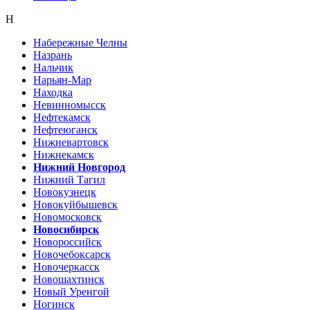
Н
Набережные Челны
Назрань
Нальчик
Нарьян-Мар
Находка
Невинномысск
Нефтекамск
Нефтеюганск
Нижневартовск
Нижнекамск
Нижний Новгород
Нижний Тагил
Новокузнецк
Новокуйбышевск
Новомосковск
Новосибирск
Новороссийск
Новочебоксарск
Новочеркасск
Новошахтинск
Новый Уренгой
Ногинск