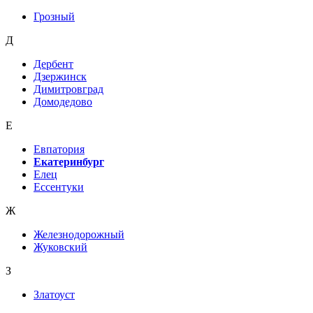
Грозный
Д
Дербент
Дзержинск
Димитровград
Домодедово
Е
Евпатория
Екатеринбург
Елец
Ессентуки
Ж
Железнодорожный
Жуковский
З
Златоуст