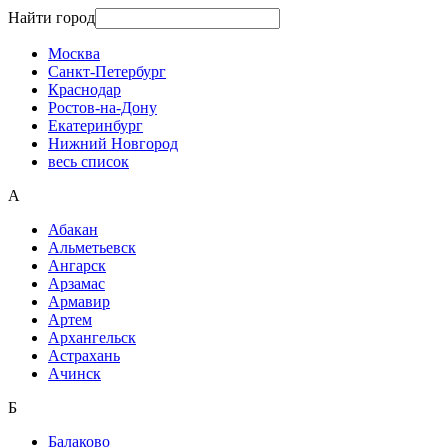
Найти город
Москва
Санкт-Петербург
Краснодар
Ростов-на-Дону
Екатеринбург
Нижний Новгород
весь список
А
Абакан
Альметьевск
Ангарск
Арзамас
Армавир
Артем
Архангельск
Астрахань
Ачинск
Б
Балаково