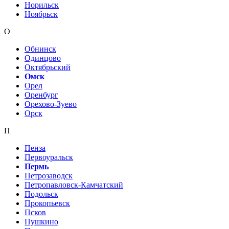
Норильск
Ноябрьск
О
Обнинск
Одинцово
Октябрьский
Омск
Орел
Оренбург
Орехово-Зуево
Орск
П
Пенза
Первоуральск
Пермь
Петрозаводск
Петропавловск-Камчатский
Подольск
Прокопьевск
Псков
Пушкино