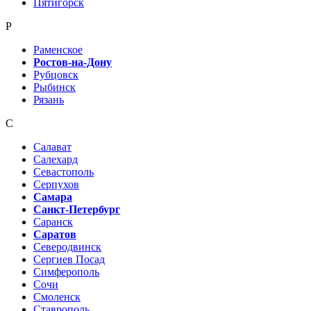
Пятигорск
Р
Раменское
Ростов-на-Дону
Рубцовск
Рыбинск
Рязань
С
Салават
Салехард
Севастополь
Серпухов
Самара
Санкт-Петербург
Саранск
Саратов
Северодвинск
Сергиев Посад
Симферополь
Сочи
Смоленск
Ставрополь