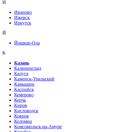
И
Иваново
Ижевск
Иркутск
Й
Йошкар-Ола
К
Казань
Калининград
Калуга
Каменск-Уральский
Камышин
Каспийск
Кемерово
Керчь
Киров
Кисловодск
Ковров
Коломна
Комсомольск-на-Амуре
Копейск