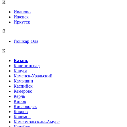
И
Иваново
Ижевск
Иркутск
Й
Йошкар-Ола
К
Казань
Калининград
Калуга
Каменск-Уральский
Камышин
Каспийск
Кемерово
Керчь
Киров
Кисловодск
Ковров
Коломна
Комсомольск-на-Амуре
Копейск