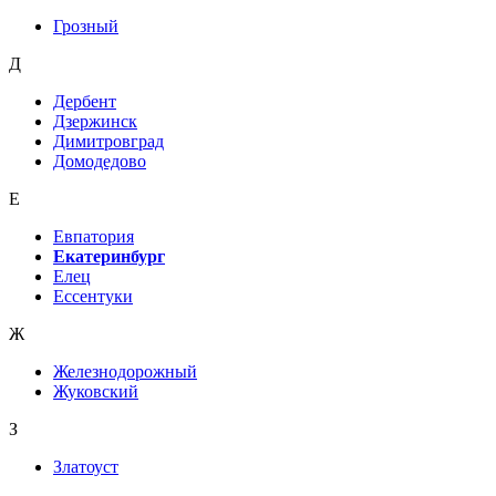
Грозный
Д
Дербент
Дзержинск
Димитровград
Домодедово
Е
Евпатория
Екатеринбург
Елец
Ессентуки
Ж
Железнодорожный
Жуковский
З
Златоуст