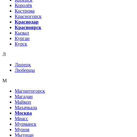
Королёв
Кострома
Красногорск
Краснодар
Красноярск
Кызыл
Курган
Курск
Л
Липецк
Люберцы
М
Магнитогорск
Магадан
Майкоп
Махачкала
Москва
Миасс
Мурманск
Муром
Мытищи