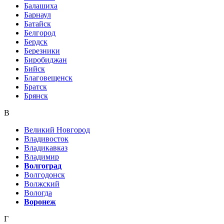
Балашиха
Барнаул
Батайск
Белгород
Бердск
Березники
Биробиджан
Бийск
Благовещенск
Братск
Брянск
В
Великий Новгород
Владивосток
Владикавказ
Владимир
Волгоград
Волгодонск
Волжский
Вологда
Воронеж
Г