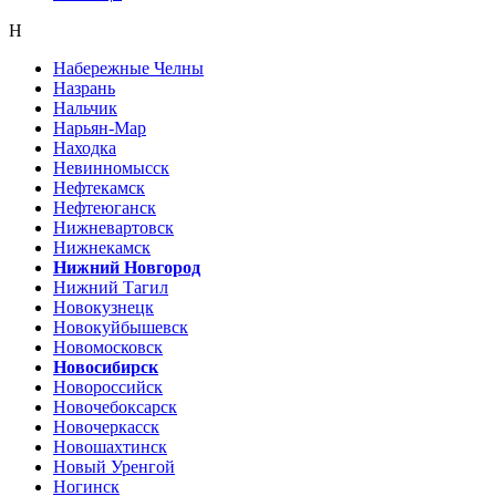
Н
Набережные Челны
Назрань
Нальчик
Нарьян-Мар
Находка
Невинномысск
Нефтекамск
Нефтеюганск
Нижневартовск
Нижнекамск
Нижний Новгород
Нижний Тагил
Новокузнецк
Новокуйбышевск
Новомосковск
Новосибирск
Новороссийск
Новочебоксарск
Новочеркасск
Новошахтинск
Новый Уренгой
Ногинск