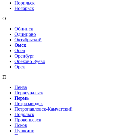
Норильск
Ноябрьск
О
Обнинск
Одинцово
Октябрьский
Омск
Орел
Оренбург
Орехово-Зуево
Орск
П
Пенза
Первоуральск
Пермь
Петрозаводск
Петропавловск-Камчатский
Подольск
Прокопьевск
Псков
Пушкино