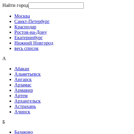
Найти город
Москва
Санкт-Петербург
Краснодар
Ростов-на-Дону
Екатеринбург
Нижний Новгород
весь список
А
Абакан
Альметьевск
Ангарск
Арзамас
Армавир
Артем
Архангельск
Астрахань
Ачинск
Б
Балаково