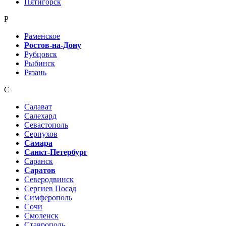
Пятигорск
Р
Раменское
Ростов-на-Дону
Рубцовск
Рыбинск
Рязань
С
Салават
Салехард
Севастополь
Серпухов
Самара
Санкт-Петербург
Саранск
Саратов
Северодвинск
Сергиев Посад
Симферополь
Сочи
Смоленск
Ставрополь