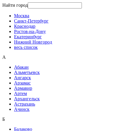
Найти город
Москва
Санкт-Петербург
Краснодар
Ростов-на-Дону
Екатеринбург
Нижний Новгород
весь список
А
Абакан
Альметьевск
Ангарск
Арзамас
Армавир
Артем
Архангельск
Астрахань
Ачинск
Б
Балаково