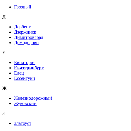
Грозный
Д
Дербент
Дзержинск
Димитровград
Домодедово
Е
Евпатория
Екатеринбург
Елец
Ессентуки
Ж
Железнодорожный
Жуковский
З
Златоуст