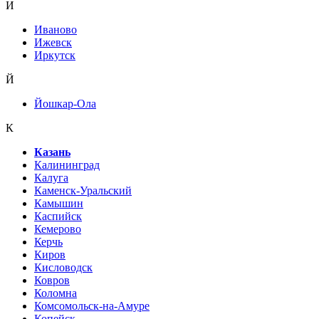
И
Иваново
Ижевск
Иркутск
Й
Йошкар-Ола
К
Казань
Калининград
Калуга
Каменск-Уральский
Камышин
Каспийск
Кемерово
Керчь
Киров
Кисловодск
Ковров
Коломна
Комсомольск-на-Амуре
Копейск