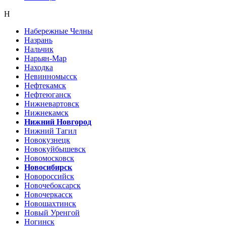
Н
Набережные Челны
Назрань
Нальчик
Нарьян-Мар
Находка
Невинномысск
Нефтекамск
Нефтеюганск
Нижневартовск
Нижнекамск
Нижний Новгород
Нижний Тагил
Новокузнецк
Новокуйбышевск
Новомосковск
Новосибирск
Новороссийск
Новочебоксарск
Новочеркасск
Новошахтинск
Новый Уренгой
Ногинск