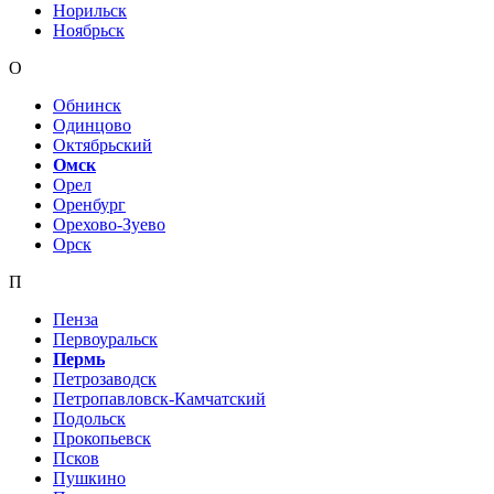
Норильск
Ноябрьск
О
Обнинск
Одинцово
Октябрьский
Омск
Орел
Оренбург
Орехово-Зуево
Орск
П
Пенза
Первоуральск
Пермь
Петрозаводск
Петропавловск-Камчатский
Подольск
Прокопьевск
Псков
Пушкино