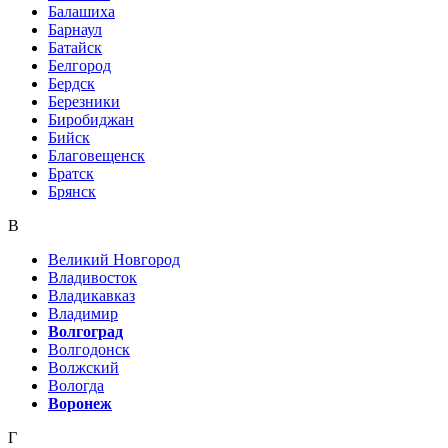
Балашиха
Барнаул
Батайск
Белгород
Бердск
Березники
Биробиджан
Бийск
Благовещенск
Братск
Брянск
В
Великий Новгород
Владивосток
Владикавказ
Владимир
Волгоград
Волгодонск
Волжский
Вологда
Воронеж
Г