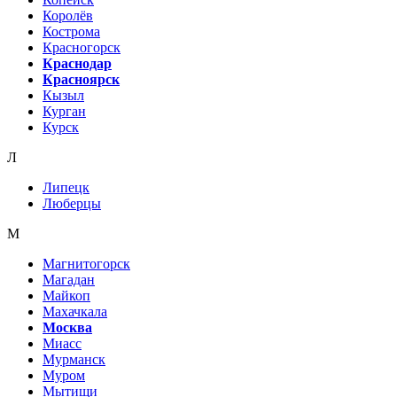
Королёв
Кострома
Красногорск
Краснодар
Красноярск
Кызыл
Курган
Курск
Л
Липецк
Люберцы
М
Магнитогорск
Магадан
Майкоп
Махачкала
Москва
Миасс
Мурманск
Муром
Мытищи