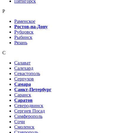
Пятигорск
Р
Раменское
Ростов-на-Дону
Рубцовск
Рыбинск
Рязань
С
Салават
Салехард
Севастополь
Серпухов
Самара
Санкт-Петербург
Саранск
Саратов
Северодвинск
Сергиев Посад
Симферополь
Сочи
Смоленск
Ставрополь