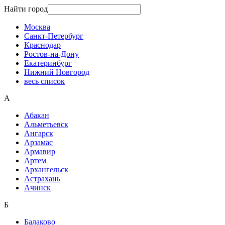
Найти город
Москва
Санкт-Петербург
Краснодар
Ростов-на-Дону
Екатеринбург
Нижний Новгород
весь список
А
Абакан
Альметьевск
Ангарск
Арзамас
Армавир
Артем
Архангельск
Астрахань
Ачинск
Б
Балаково