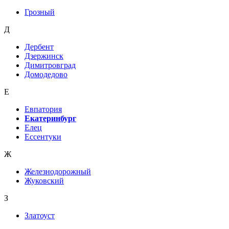
Грозный
Д
Дербент
Дзержинск
Димитровград
Домодедово
Е
Евпатория
Екатеринбург
Елец
Ессентуки
Ж
Железнодорожный
Жуковский
З
Златоуст