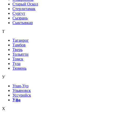
Старый Оскол
Стерлитамак
Сургут
Сызрань
Сыктывкар
Т
Таганрог
Тамбов
Тверь
Тольятти
Томск
Тула
Тюмень
У
Улан-Удэ
Ульяновск
Уссурийск
Уфа
Х