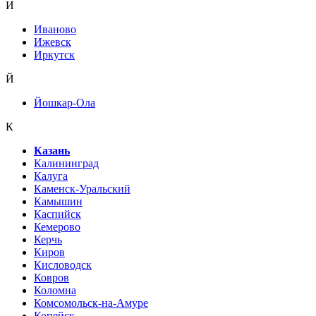
И
Иваново
Ижевск
Иркутск
Й
Йошкар-Ола
К
Казань
Калининград
Калуга
Каменск-Уральский
Камышин
Каспийск
Кемерово
Керчь
Киров
Кисловодск
Ковров
Коломна
Комсомольск-на-Амуре
Копейск