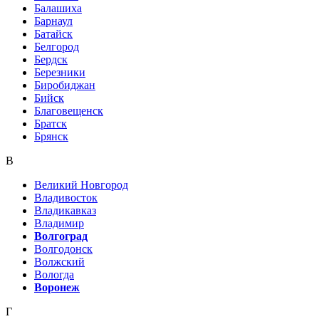
Балашиха
Барнаул
Батайск
Белгород
Бердск
Березники
Биробиджан
Бийск
Благовещенск
Братск
Брянск
В
Великий Новгород
Владивосток
Владикавказ
Владимир
Волгоград
Волгодонск
Волжский
Вологда
Воронеж
Г