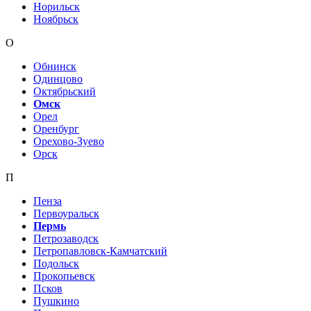
Норильск
Ноябрьск
О
Обнинск
Одинцово
Октябрьский
Омск
Орел
Оренбург
Орехово-Зуево
Орск
П
Пенза
Первоуральск
Пермь
Петрозаводск
Петропавловск-Камчатский
Подольск
Прокопьевск
Псков
Пушкино