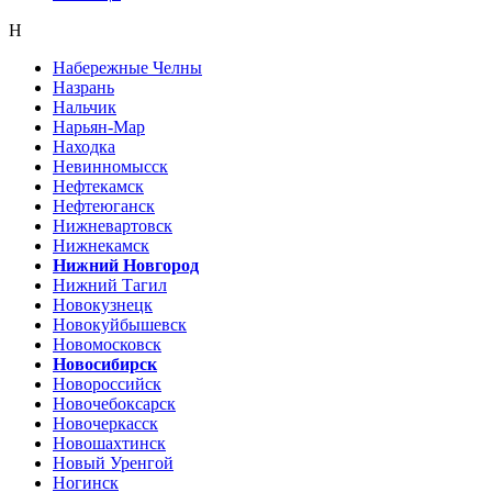
Н
Набережные Челны
Назрань
Нальчик
Нарьян-Мар
Находка
Невинномысск
Нефтекамск
Нефтеюганск
Нижневартовск
Нижнекамск
Нижний Новгород
Нижний Тагил
Новокузнецк
Новокуйбышевск
Новомосковск
Новосибирск
Новороссийск
Новочебоксарск
Новочеркасск
Новошахтинск
Новый Уренгой
Ногинск