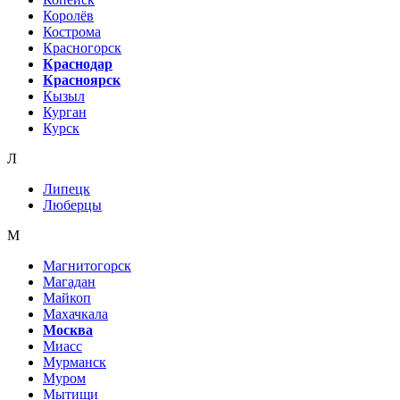
Королёв
Кострома
Красногорск
Краснодар
Красноярск
Кызыл
Курган
Курск
Л
Липецк
Люберцы
М
Магнитогорск
Магадан
Майкоп
Махачкала
Москва
Миасс
Мурманск
Муром
Мытищи