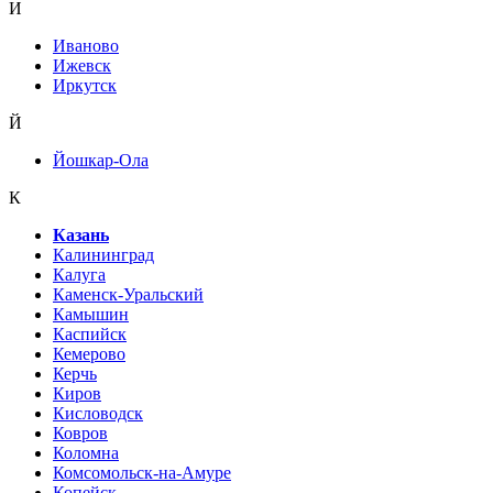
И
Иваново
Ижевск
Иркутск
Й
Йошкар-Ола
К
Казань
Калининград
Калуга
Каменск-Уральский
Камышин
Каспийск
Кемерово
Керчь
Киров
Кисловодск
Ковров
Коломна
Комсомольск-на-Амуре
Копейск