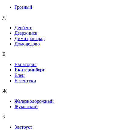
Грозный
Д
Дербент
Дзержинск
Димитровград
Домодедово
Е
Евпатория
Екатеринбург
Елец
Ессентуки
Ж
Железнодорожный
Жуковский
З
Златоуст