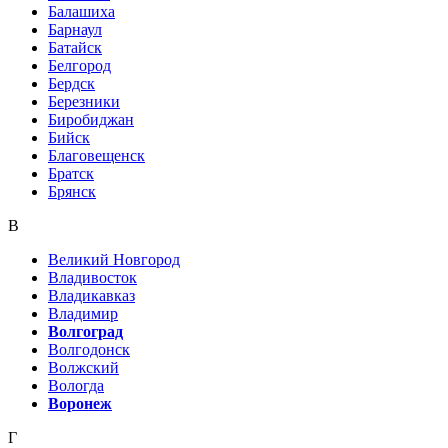
Балашиха
Барнаул
Батайск
Белгород
Бердск
Березники
Биробиджан
Бийск
Благовещенск
Братск
Брянск
В
Великий Новгород
Владивосток
Владикавказ
Владимир
Волгоград
Волгодонск
Волжский
Вологда
Воронеж
Г