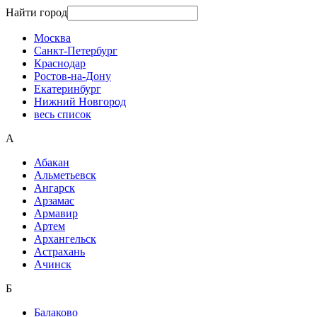
Найти город
Москва
Санкт-Петербург
Краснодар
Ростов-на-Дону
Екатеринбург
Нижний Новгород
весь список
А
Абакан
Альметьевск
Ангарск
Арзамас
Армавир
Артем
Архангельск
Астрахань
Ачинск
Б
Балаково