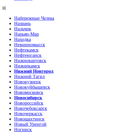
Н
Набережные Челны
Назрань
Нальчик
Нарьян-Мар
Находка
Невинномысск
Нефтекамск
Нефтеюганск
Нижневартовск
Нижнекамск
Нижний Новгород
Нижний Тагил
Новокузнецк
Новокуйбышевск
Новомосковск
Новосибирск
Новороссийск
Новочебоксарск
Новочеркасск
Новошахтинск
Новый Уренгой
Ногинск