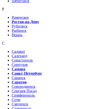
Пятигорск
Р
Раменское
Ростов-на-Дону
Рубцовск
Рыбинск
Рязань
С
Салават
Салехард
Севастополь
Серпухов
Самара
Санкт-Петербург
Саранск
Саратов
Северодвинск
Сергиев Посад
Симферополь
Сочи
Смоленск
Ставрополь