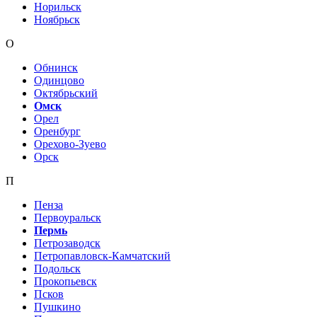
Норильск
Ноябрьск
О
Обнинск
Одинцово
Октябрьский
Омск
Орел
Оренбург
Орехово-Зуево
Орск
П
Пенза
Первоуральск
Пермь
Петрозаводск
Петропавловск-Камчатский
Подольск
Прокопьевск
Псков
Пушкино