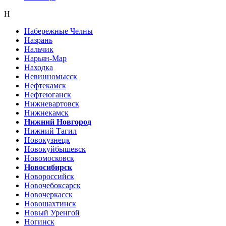
Н
Набережные Челны
Назрань
Нальчик
Нарьян-Мар
Находка
Невинномысск
Нефтекамск
Нефтеюганск
Нижневартовск
Нижнекамск
Нижний Новгород
Нижний Тагил
Новокузнецк
Новокуйбышевск
Новомосковск
Новосибирск
Новороссийск
Новочебоксарск
Новочеркасск
Новошахтинск
Новый Уренгой
Ногинск