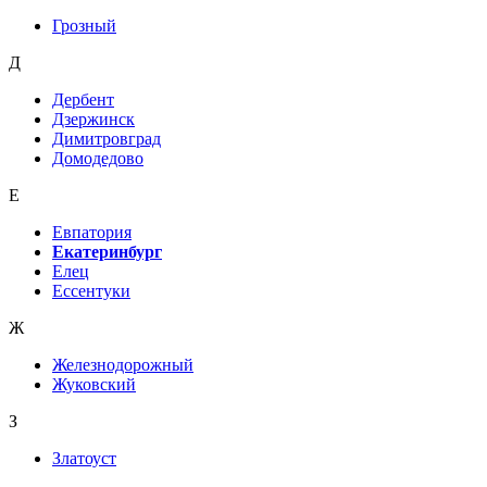
Грозный
Д
Дербент
Дзержинск
Димитровград
Домодедово
Е
Евпатория
Екатеринбург
Елец
Ессентуки
Ж
Железнодорожный
Жуковский
З
Златоуст