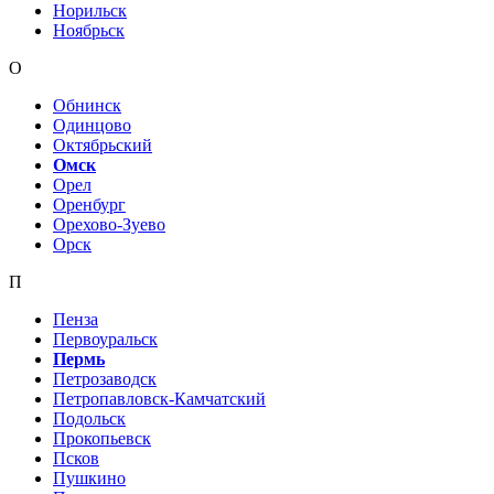
Норильск
Ноябрьск
О
Обнинск
Одинцово
Октябрьский
Омск
Орел
Оренбург
Орехово-Зуево
Орск
П
Пенза
Первоуральск
Пермь
Петрозаводск
Петропавловск-Камчатский
Подольск
Прокопьевск
Псков
Пушкино