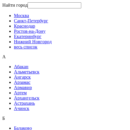
Найти город
Москва
Санкт-Петербург
Краснодар
Ростов-на-Дону
Екатеринбург
Нижний Новгород
весь список
А
Абакан
Альметьевск
Ангарск
Арзамас
Армавир
Артем
Архангельск
Астрахань
Ачинск
Б
Балаково