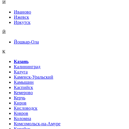
И
Иваново
Ижевск
Иркутск
Й
Йошкар-Ола
К
Казань
Калининград
Калуга
Каменск-Уральский
Камышин
Каспийск
Кемерово
Керчь
Киров
Кисловодск
Ковров
Коломна
Комсомольск-на-Амуре
Копейск