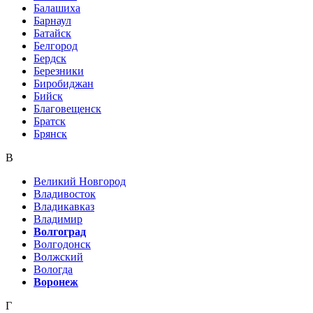
Балашиха
Барнаул
Батайск
Белгород
Бердск
Березники
Биробиджан
Бийск
Благовещенск
Братск
Брянск
В
Великий Новгород
Владивосток
Владикавказ
Владимир
Волгоград
Волгодонск
Волжский
Вологда
Воронеж
Г