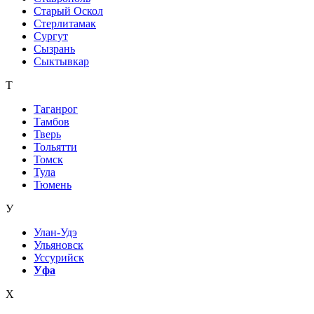
Старый Оскол
Стерлитамак
Сургут
Сызрань
Сыктывкар
Т
Таганрог
Тамбов
Тверь
Тольятти
Томск
Тула
Тюмень
У
Улан-Удэ
Ульяновск
Уссурийск
Уфа
Х