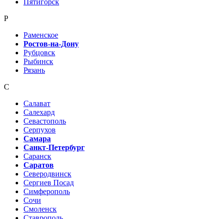
Пятигорск
Р
Раменское
Ростов-на-Дону
Рубцовск
Рыбинск
Рязань
С
Салават
Салехард
Севастополь
Серпухов
Самара
Санкт-Петербург
Саранск
Саратов
Северодвинск
Сергиев Посад
Симферополь
Сочи
Смоленск
Ставрополь