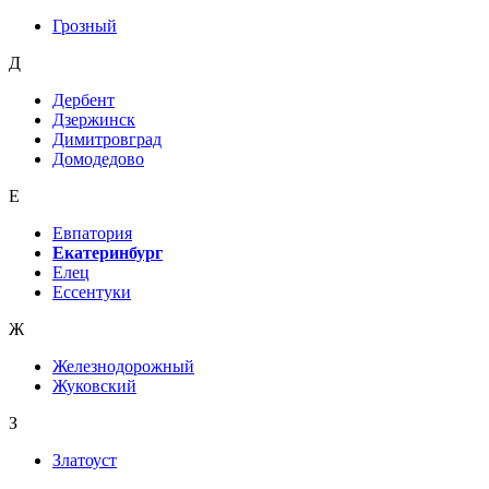
Грозный
Д
Дербент
Дзержинск
Димитровград
Домодедово
Е
Евпатория
Екатеринбург
Елец
Ессентуки
Ж
Железнодорожный
Жуковский
З
Златоуст