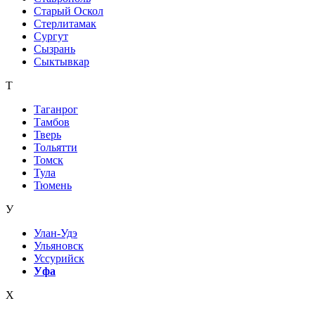
Старый Оскол
Стерлитамак
Сургут
Сызрань
Сыктывкар
Т
Таганрог
Тамбов
Тверь
Тольятти
Томск
Тула
Тюмень
У
Улан-Удэ
Ульяновск
Уссурийск
Уфа
Х