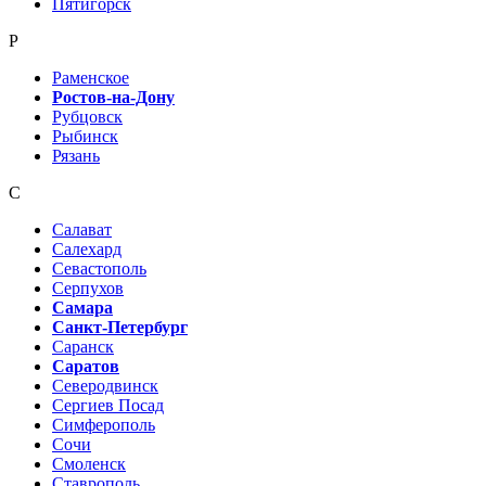
Пятигорск
Р
Раменское
Ростов-на-Дону
Рубцовск
Рыбинск
Рязань
С
Салават
Салехард
Севастополь
Серпухов
Самара
Санкт-Петербург
Саранск
Саратов
Северодвинск
Сергиев Посад
Симферополь
Сочи
Смоленск
Ставрополь