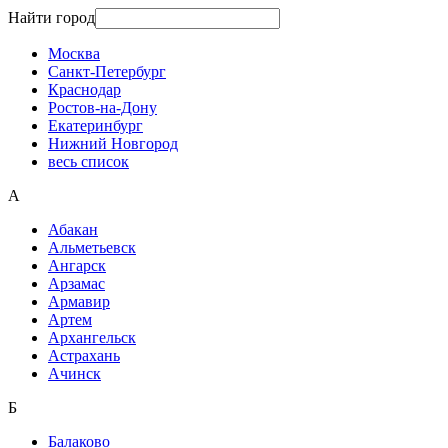
Найти город
Москва
Санкт-Петербург
Краснодар
Ростов-на-Дону
Екатеринбург
Нижний Новгород
весь список
А
Абакан
Альметьевск
Ангарск
Арзамас
Армавир
Артем
Архангельск
Астрахань
Ачинск
Б
Балаково