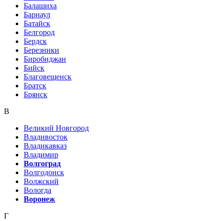
Балашиха
Барнаул
Батайск
Белгород
Бердск
Березники
Биробиджан
Бийск
Благовещенск
Братск
Брянск
В
Великий Новгород
Владивосток
Владикавказ
Владимир
Волгоград
Волгодонск
Волжский
Вологда
Воронеж
Г