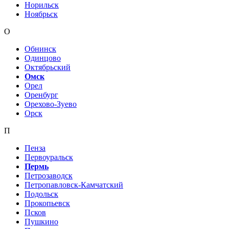
Норильск
Ноябрьск
О
Обнинск
Одинцово
Октябрьский
Омск
Орел
Оренбург
Орехово-Зуево
Орск
П
Пенза
Первоуральск
Пермь
Петрозаводск
Петропавловск-Камчатский
Подольск
Прокопьевск
Псков
Пушкино