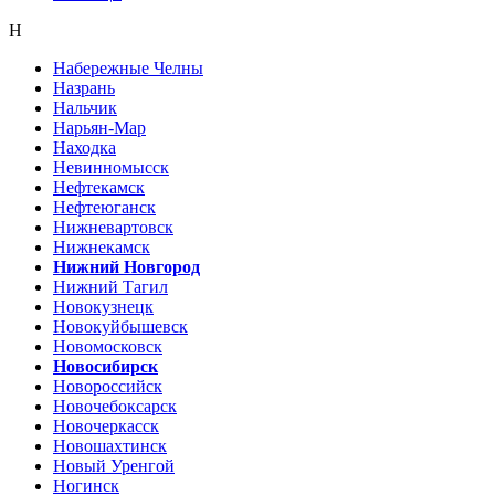
Н
Набережные Челны
Назрань
Нальчик
Нарьян-Мар
Находка
Невинномысск
Нефтекамск
Нефтеюганск
Нижневартовск
Нижнекамск
Нижний Новгород
Нижний Тагил
Новокузнецк
Новокуйбышевск
Новомосковск
Новосибирск
Новороссийск
Новочебоксарск
Новочеркасск
Новошахтинск
Новый Уренгой
Ногинск