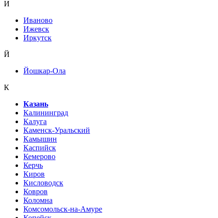
И
Иваново
Ижевск
Иркутск
Й
Йошкар-Ола
К
Казань
Калининград
Калуга
Каменск-Уральский
Камышин
Каспийск
Кемерово
Керчь
Киров
Кисловодск
Ковров
Коломна
Комсомольск-на-Амуре
Копейск