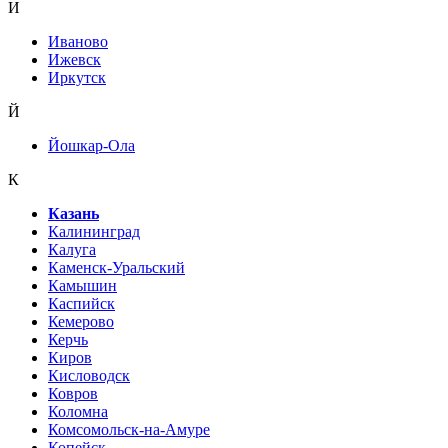
И
Иваново
Ижевск
Иркутск
Й
Йошкар-Ола
К
Казань
Калининград
Калуга
Каменск-Уральский
Камышин
Каспийск
Кемерово
Керчь
Киров
Кисловодск
Ковров
Коломна
Комсомольск-на-Амуре
Копейск