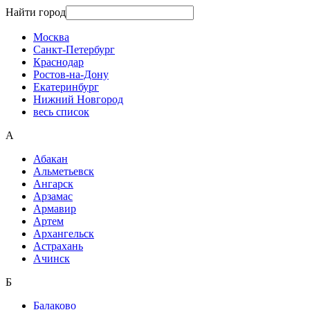
Найти город
Москва
Санкт-Петербург
Краснодар
Ростов-на-Дону
Екатеринбург
Нижний Новгород
весь список
А
Абакан
Альметьевск
Ангарск
Арзамас
Армавир
Артем
Архангельск
Астрахань
Ачинск
Б
Балаково