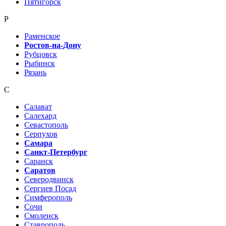
Пятигорск
Р
Раменское
Ростов-на-Дону
Рубцовск
Рыбинск
Рязань
С
Салават
Салехард
Севастополь
Серпухов
Самара
Санкт-Петербург
Саранск
Саратов
Северодвинск
Сергиев Посад
Симферополь
Сочи
Смоленск
Ставрополь