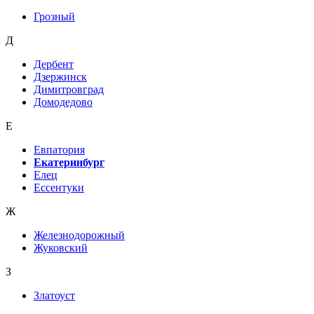
Грозный
Д
Дербент
Дзержинск
Димитровград
Домодедово
Е
Евпатория
Екатеринбург
Елец
Ессентуки
Ж
Железнодорожный
Жуковский
З
Златоуст