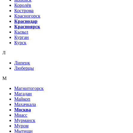
Королёв
Кострома
Красногорск
Краснодар
Красноярск
Кызыл
Курган
Курск
Л
Липецк
Люберцы
М
Магнитогорск
Магадан
Майкоп
Махачкала
Москва
Миасс
Мурманск
Муром
Мытищи