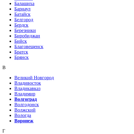
Балашиха
Барнаул
Батайск
Белгород
Бердск
Березники
Биробиджан
Бийск
Благовещенск
Братск
Брянск
В
Великий Новгород
Владивосток
Владикавказ
Владимир
Волгоград
Волгодонск
Волжский
Вологда
Воронеж
Г