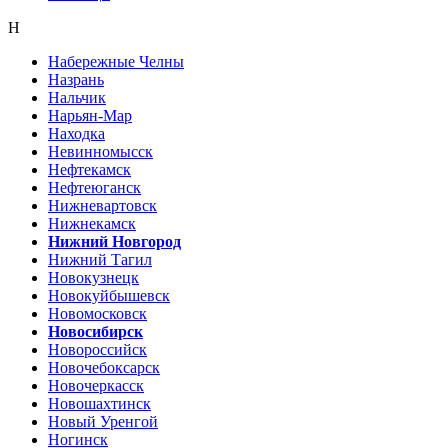
Н
Набережные Челны
Назрань
Нальчик
Нарьян-Мар
Находка
Невинномысск
Нефтекамск
Нефтеюганск
Нижневартовск
Нижнекамск
Нижний Новгород
Нижний Тагил
Новокузнецк
Новокуйбышевск
Новомосковск
Новосибирск
Новороссийск
Новочебоксарск
Новочеркасск
Новошахтинск
Новый Уренгой
Ногинск