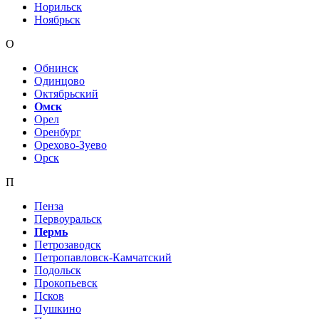
Норильск
Ноябрьск
О
Обнинск
Одинцово
Октябрьский
Омск
Орел
Оренбург
Орехово-Зуево
Орск
П
Пенза
Первоуральск
Пермь
Петрозаводск
Петропавловск-Камчатский
Подольск
Прокопьевск
Псков
Пушкино