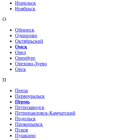
Норильск
Ноябрьск
О
Обнинск
Одинцово
Октябрьский
Омск
Орел
Оренбург
Орехово-Зуево
Орск
П
Пенза
Первоуральск
Пермь
Петрозаводск
Петропавловск-Камчатский
Подольск
Прокопьевск
Псков
Пушкино