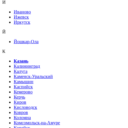
И
Иваново
Ижевск
Иркутск
Й
Йошкар-Ола
К
Казань
Калининград
Калуга
Каменск-Уральский
Камышин
Каспийск
Кемерово
Керчь
Киров
Кисловодск
Ковров
Коломна
Комсомольск-на-Амуре
Копейск