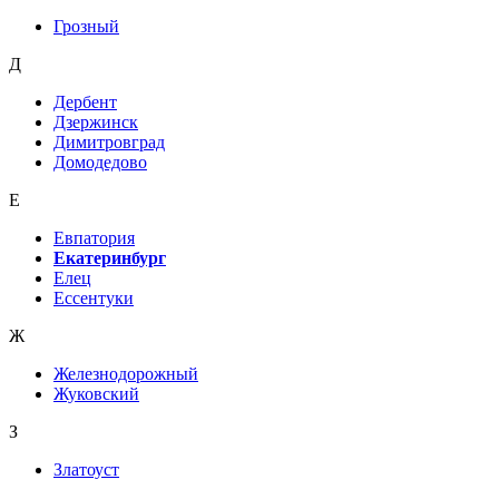
Грозный
Д
Дербент
Дзержинск
Димитровград
Домодедово
Е
Евпатория
Екатеринбург
Елец
Ессентуки
Ж
Железнодорожный
Жуковский
З
Златоуст