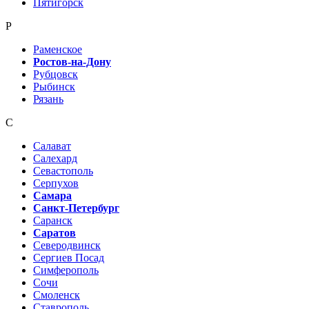
Пятигорск
Р
Раменское
Ростов-на-Дону
Рубцовск
Рыбинск
Рязань
С
Салават
Салехард
Севастополь
Серпухов
Самара
Санкт-Петербург
Саранск
Саратов
Северодвинск
Сергиев Посад
Симферополь
Сочи
Смоленск
Ставрополь