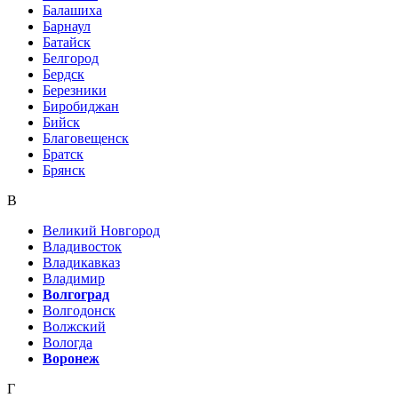
Балашиха
Барнаул
Батайск
Белгород
Бердск
Березники
Биробиджан
Бийск
Благовещенск
Братск
Брянск
В
Великий Новгород
Владивосток
Владикавказ
Владимир
Волгоград
Волгодонск
Волжский
Вологда
Воронеж
Г