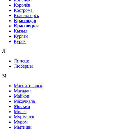
Королёв
Кострома
Красногорск
Краснодар
Красноярск
Кызыл
Курган
Курск
Л
Липецк
Люберцы
М
Магнитогорск
Магадан
Майкоп
Махачкала
Москва
Миасс
Мурманск
Муром
Мытищи