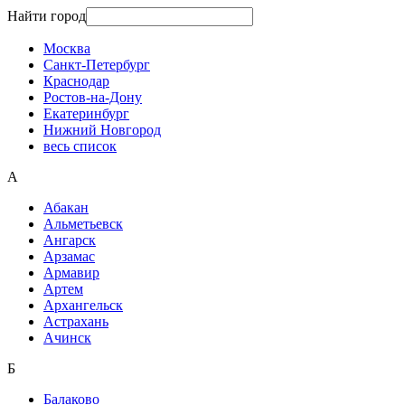
Найти город
Москва
Санкт-Петербург
Краснодар
Ростов-на-Дону
Екатеринбург
Нижний Новгород
весь список
А
Абакан
Альметьевск
Ангарск
Арзамас
Армавир
Артем
Архангельск
Астрахань
Ачинск
Б
Балаково