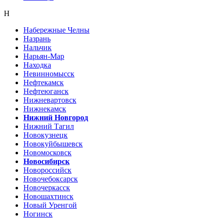
Н
Набережные Челны
Назрань
Нальчик
Нарьян-Мар
Находка
Невинномысск
Нефтекамск
Нефтеюганск
Нижневартовск
Нижнекамск
Нижний Новгород
Нижний Тагил
Новокузнецк
Новокуйбышевск
Новомосковск
Новосибирск
Новороссийск
Новочебоксарск
Новочеркасск
Новошахтинск
Новый Уренгой
Ногинск