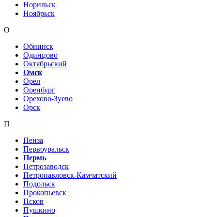
Норильск
Ноябрьск
О
Обнинск
Одинцово
Октябрьский
Омск
Орел
Оренбург
Орехово-Зуево
Орск
П
Пенза
Первоуральск
Пермь
Петрозаводск
Петропавловск-Камчатский
Подольск
Прокопьевск
Псков
Пушкино