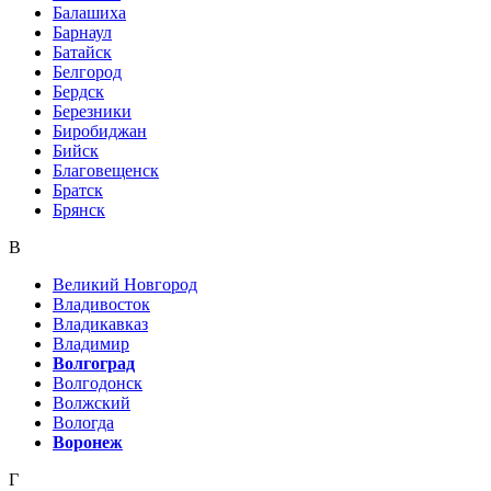
Балашиха
Барнаул
Батайск
Белгород
Бердск
Березники
Биробиджан
Бийск
Благовещенск
Братск
Брянск
В
Великий Новгород
Владивосток
Владикавказ
Владимир
Волгоград
Волгодонск
Волжский
Вологда
Воронеж
Г