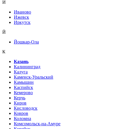
И
Иваново
Ижевск
Иркутск
Й
Йошкар-Ола
К
Казань
Калининград
Калуга
Каменск-Уральский
Камышин
Каспийск
Кемерово
Керчь
Киров
Кисловодск
Ковров
Коломна
Комсомольск-на-Амуре
Копейск