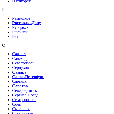
Пятигорск
Р
Раменское
Ростов-на-Дону
Рубцовск
Рыбинск
Рязань
С
Салават
Салехард
Севастополь
Серпухов
Самара
Санкт-Петербург
Саранск
Саратов
Северодвинск
Сергиев Посад
Симферополь
Сочи
Смоленск
Ставрополь