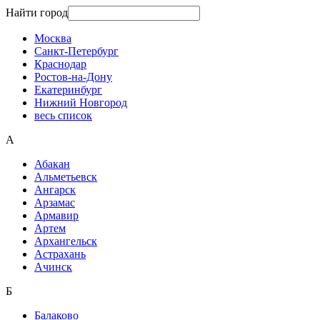
Найти город
Москва
Санкт-Петербург
Краснодар
Ростов-на-Дону
Екатеринбург
Нижний Новгород
весь список
А
Абакан
Альметьевск
Ангарск
Арзамас
Армавир
Артем
Архангельск
Астрахань
Ачинск
Б
Балаково