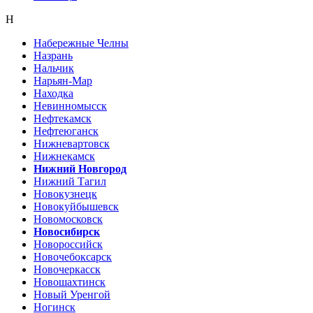
Н
Набережные Челны
Назрань
Нальчик
Нарьян-Мар
Находка
Невинномысск
Нефтекамск
Нефтеюганск
Нижневартовск
Нижнекамск
Нижний Новгород
Нижний Тагил
Новокузнецк
Новокуйбышевск
Новомосковск
Новосибирск
Новороссийск
Новочебоксарск
Новочеркасск
Новошахтинск
Новый Уренгой
Ногинск