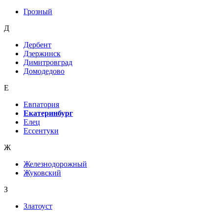
Грозный
Д
Дербент
Дзержинск
Димитровград
Домодедово
Е
Евпатория
Екатеринбург
Елец
Ессентуки
Ж
Железнодорожный
Жуковский
З
Златоуст