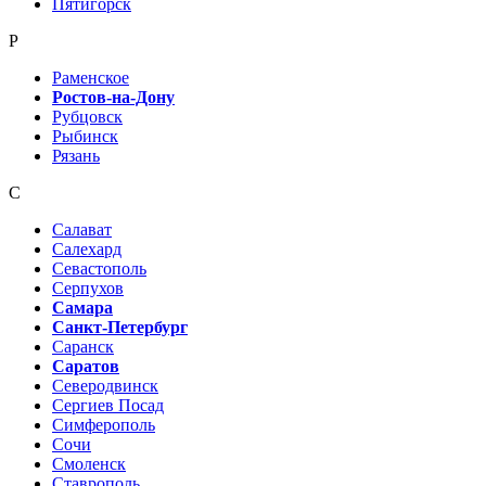
Пятигорск
Р
Раменское
Ростов-на-Дону
Рубцовск
Рыбинск
Рязань
С
Салават
Салехард
Севастополь
Серпухов
Самара
Санкт-Петербург
Саранск
Саратов
Северодвинск
Сергиев Посад
Симферополь
Сочи
Смоленск
Ставрополь