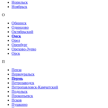
Норильск
Ноябрьск
О
Обнинск
Одинцово
Октябрьский
Омск
Орел
Оренбург
Орехово-Зуево
Орск
П
Пенза
Первоуральск
Пермь
Петрозаводск
Петропавловск-Камчатский
Подольск
Прокопьевск
Псков
Пушкино