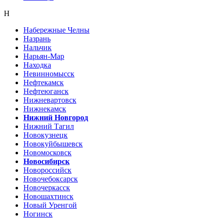
Н
Набережные Челны
Назрань
Нальчик
Нарьян-Мар
Находка
Невинномысск
Нефтекамск
Нефтеюганск
Нижневартовск
Нижнекамск
Нижний Новгород
Нижний Тагил
Новокузнецк
Новокуйбышевск
Новомосковск
Новосибирск
Новороссийск
Новочебоксарск
Новочеркасск
Новошахтинск
Новый Уренгой
Ногинск