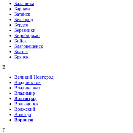
Балашиха
Барнаул
Батайск
Белгород
Бердск
Березники
Биробиджан
Бийск
Благовещенск
Братск
Брянск
В
Великий Новгород
Владивосток
Владикавказ
Владимир
Волгоград
Волгодонск
Волжский
Вологда
Воронеж
Г