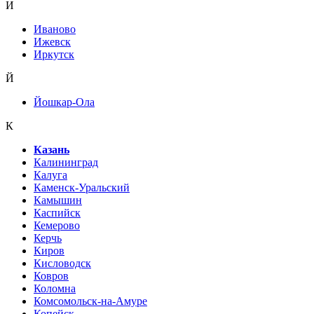
И
Иваново
Ижевск
Иркутск
Й
Йошкар-Ола
К
Казань
Калининград
Калуга
Каменск-Уральский
Камышин
Каспийск
Кемерово
Керчь
Киров
Кисловодск
Ковров
Коломна
Комсомольск-на-Амуре
Копейск