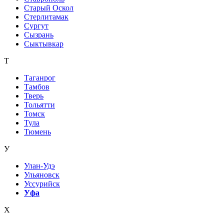
Старый Оскол
Стерлитамак
Сургут
Сызрань
Сыктывкар
Т
Таганрог
Тамбов
Тверь
Тольятти
Томск
Тула
Тюмень
У
Улан-Удэ
Ульяновск
Уссурийск
Уфа
Х