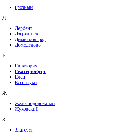
Грозный
Д
Дербент
Дзержинск
Димитровград
Домодедово
Е
Евпатория
Екатеринбург
Елец
Ессентуки
Ж
Железнодорожный
Жуковский
З
Златоуст