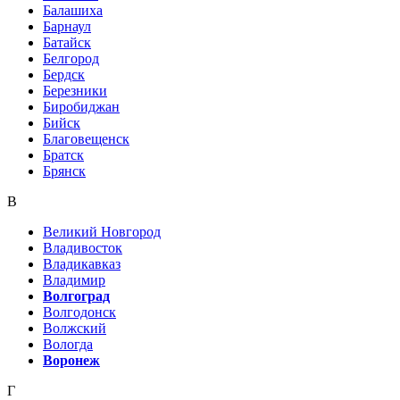
Балашиха
Барнаул
Батайск
Белгород
Бердск
Березники
Биробиджан
Бийск
Благовещенск
Братск
Брянск
В
Великий Новгород
Владивосток
Владикавказ
Владимир
Волгоград
Волгодонск
Волжский
Вологда
Воронеж
Г