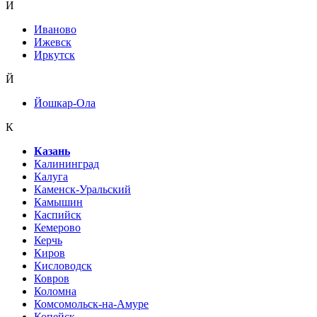
И
Иваново
Ижевск
Иркутск
Й
Йошкар-Ола
К
Казань
Калининград
Калуга
Каменск-Уральский
Камышин
Каспийск
Кемерово
Керчь
Киров
Кисловодск
Ковров
Коломна
Комсомольск-на-Амуре
Копейск