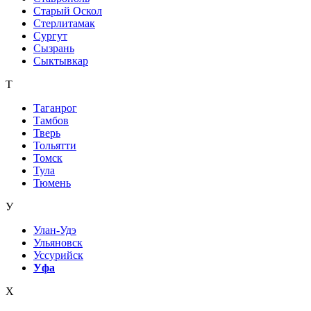
Старый Оскол
Стерлитамак
Сургут
Сызрань
Сыктывкар
Т
Таганрог
Тамбов
Тверь
Тольятти
Томск
Тула
Тюмень
У
Улан-Удэ
Ульяновск
Уссурийск
Уфа
Х