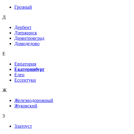
Грозный
Д
Дербент
Дзержинск
Димитровград
Домодедово
Е
Евпатория
Екатеринбург
Елец
Ессентуки
Ж
Железнодорожный
Жуковский
З
Златоуст