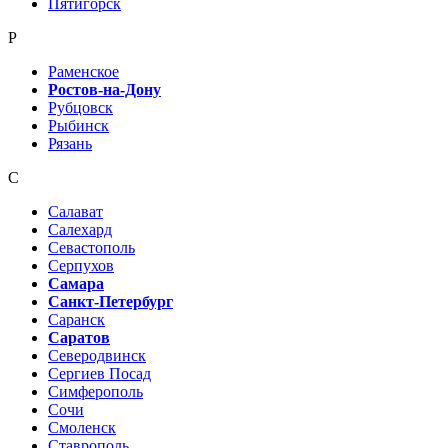
Пятигорск
Р
Раменское
Ростов-на-Дону
Рубцовск
Рыбинск
Рязань
С
Салават
Салехард
Севастополь
Серпухов
Самара
Санкт-Петербург
Саранск
Саратов
Северодвинск
Сергиев Посад
Симферополь
Сочи
Смоленск
Ставрополь