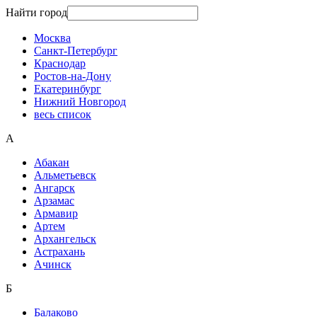
Найти город
Москва
Санкт-Петербург
Краснодар
Ростов-на-Дону
Екатеринбург
Нижний Новгород
весь список
А
Абакан
Альметьевск
Ангарск
Арзамас
Армавир
Артем
Архангельск
Астрахань
Ачинск
Б
Балаково