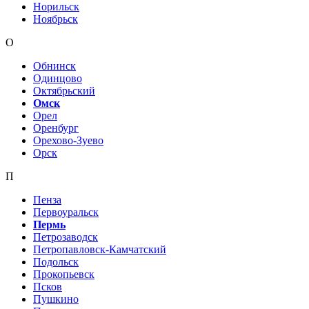
Норильск
Ноябрьск
О
Обнинск
Одинцово
Октябрьский
Омск
Орел
Оренбург
Орехово-Зуево
Орск
П
Пенза
Первоуральск
Пермь
Петрозаводск
Петропавловск-Камчатский
Подольск
Прокопьевск
Псков
Пушкино