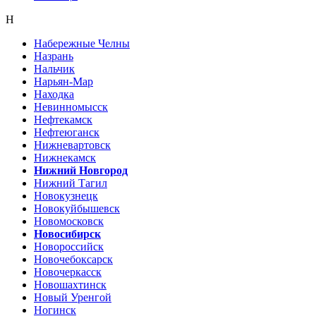
Н
Набережные Челны
Назрань
Нальчик
Нарьян-Мар
Находка
Невинномысск
Нефтекамск
Нефтеюганск
Нижневартовск
Нижнекамск
Нижний Новгород
Нижний Тагил
Новокузнецк
Новокуйбышевск
Новомосковск
Новосибирск
Новороссийск
Новочебоксарск
Новочеркасск
Новошахтинск
Новый Уренгой
Ногинск