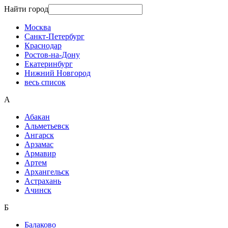
Найти город
Москва
Санкт-Петербург
Краснодар
Ростов-на-Дону
Екатеринбург
Нижний Новгород
весь список
А
Абакан
Альметьевск
Ангарск
Арзамас
Армавир
Артем
Архангельск
Астрахань
Ачинск
Б
Балаково