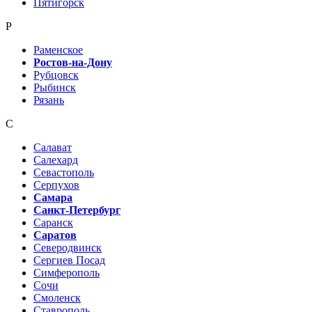
Пятигорск
Р
Раменское
Ростов-на-Дону
Рубцовск
Рыбинск
Рязань
С
Салават
Салехард
Севастополь
Серпухов
Самара
Санкт-Петербург
Саранск
Саратов
Северодвинск
Сергиев Посад
Симферополь
Сочи
Смоленск
Ставрополь