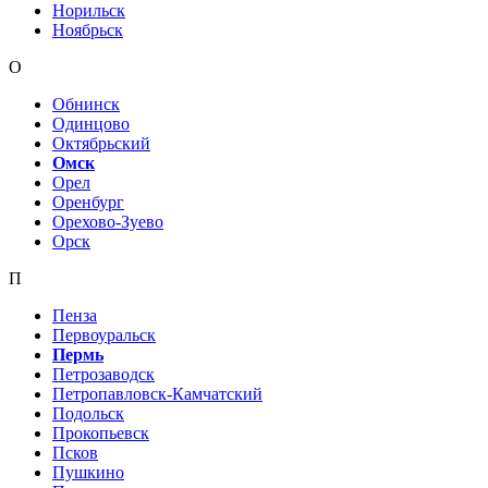
Норильск
Ноябрьск
О
Обнинск
Одинцово
Октябрьский
Омск
Орел
Оренбург
Орехово-Зуево
Орск
П
Пенза
Первоуральск
Пермь
Петрозаводск
Петропавловск-Камчатский
Подольск
Прокопьевск
Псков
Пушкино