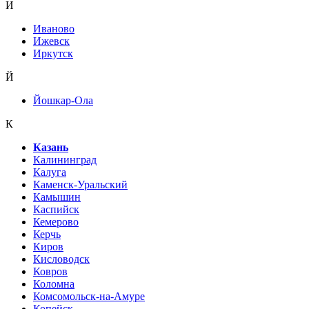
И
Иваново
Ижевск
Иркутск
Й
Йошкар-Ола
К
Казань
Калининград
Калуга
Каменск-Уральский
Камышин
Каспийск
Кемерово
Керчь
Киров
Кисловодск
Ковров
Коломна
Комсомольск-на-Амуре
Копейск