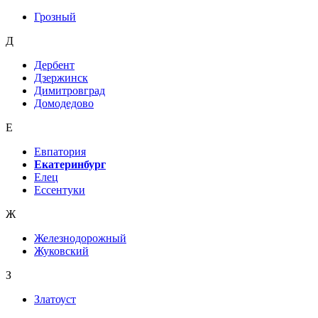
Грозный
Д
Дербент
Дзержинск
Димитровград
Домодедово
Е
Евпатория
Екатеринбург
Елец
Ессентуки
Ж
Железнодорожный
Жуковский
З
Златоуст