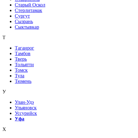
Старый Оскол
Стерлитамак
Сургут
Сызрань
Сыктывкар
Т
Таганрог
Тамбов
Тверь
Тольятти
Томск
Тула
Тюмень
У
Улан-Удэ
Ульяновск
Уссурийск
Уфа
Х