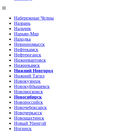
Н
Набережные Челны
Назрань
Нальчик
Нарьян-Мар
Находка
Невинномысск
Нефтекамск
Нефтеюганск
Нижневартовск
Нижнекамск
Нижний Новгород
Нижний Тагил
Новокузнецк
Новокуйбышевск
Новомосковск
Новосибирск
Новороссийск
Новочебоксарск
Новочеркасск
Новошахтинск
Новый Уренгой
Ногинск