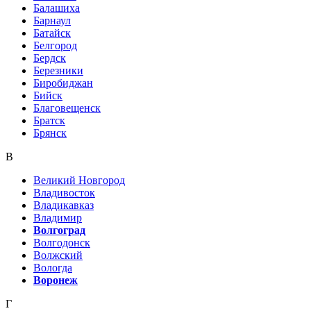
Балашиха
Барнаул
Батайск
Белгород
Бердск
Березники
Биробиджан
Бийск
Благовещенск
Братск
Брянск
В
Великий Новгород
Владивосток
Владикавказ
Владимир
Волгоград
Волгодонск
Волжский
Вологда
Воронеж
Г