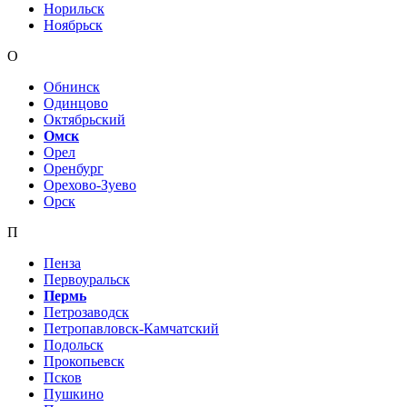
Норильск
Ноябрьск
О
Обнинск
Одинцово
Октябрьский
Омск
Орел
Оренбург
Орехово-Зуево
Орск
П
Пенза
Первоуральск
Пермь
Петрозаводск
Петропавловск-Камчатский
Подольск
Прокопьевск
Псков
Пушкино