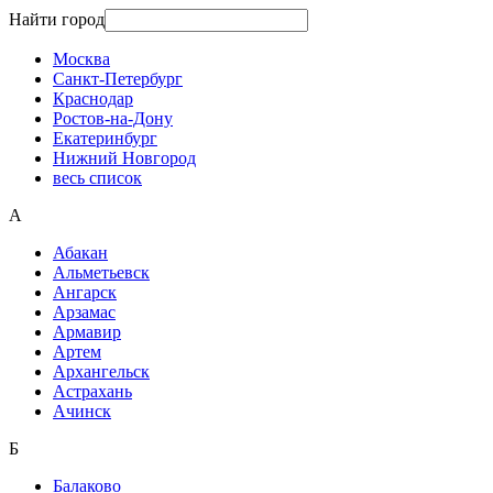
Найти город
Москва
Санкт-Петербург
Краснодар
Ростов-на-Дону
Екатеринбург
Нижний Новгород
весь список
А
Абакан
Альметьевск
Ангарск
Арзамас
Армавир
Артем
Архангельск
Астрахань
Ачинск
Б
Балаково