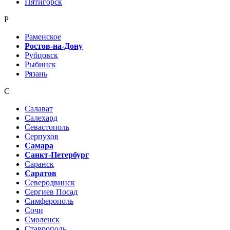
Пятигорск
Р
Раменское
Ростов-на-Дону
Рубцовск
Рыбинск
Рязань
С
Салават
Салехард
Севастополь
Серпухов
Самара
Санкт-Петербург
Саранск
Саратов
Северодвинск
Сергиев Посад
Симферополь
Сочи
Смоленск
Ставрополь