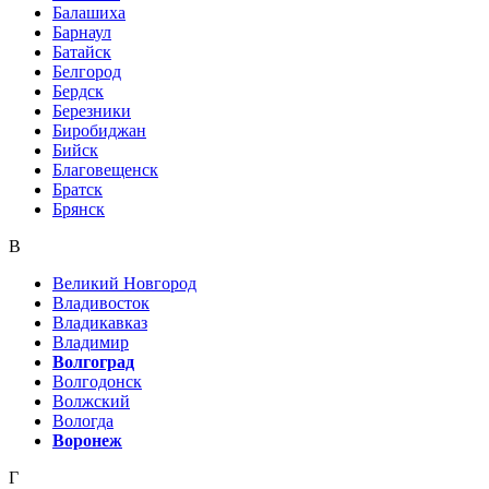
Балашиха
Барнаул
Батайск
Белгород
Бердск
Березники
Биробиджан
Бийск
Благовещенск
Братск
Брянск
В
Великий Новгород
Владивосток
Владикавказ
Владимир
Волгоград
Волгодонск
Волжский
Вологда
Воронеж
Г