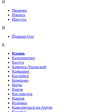
И
Иваново
Ижевск
Иркутск
Й
Йошкар-Ола
К
Казань
Калининград
Калуга
Каменск-Уральский
Камышин
Каспийск
Кемерово
Керчь
Киров
Кисловодск
Ковров
Коломна
Комсомольск-на-Амуре
Копейск