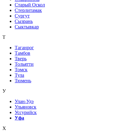
Старый Оскол
Стерлитамак
Сургут
Сызрань
Сыктывкар
Т
Таганрог
Тамбов
Тверь
Тольятти
Томск
Тула
Тюмень
У
Улан-Удэ
Ульяновск
Уссурийск
Уфа
Х