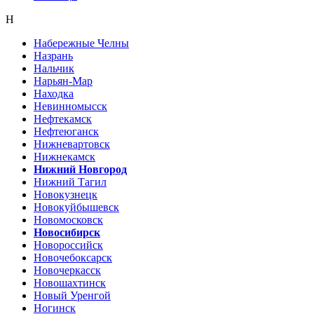
Н
Набережные Челны
Назрань
Нальчик
Нарьян-Мар
Находка
Невинномысск
Нефтекамск
Нефтеюганск
Нижневартовск
Нижнекамск
Нижний Новгород
Нижний Тагил
Новокузнецк
Новокуйбышевск
Новомосковск
Новосибирск
Новороссийск
Новочебоксарск
Новочеркасск
Новошахтинск
Новый Уренгой
Ногинск