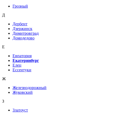
Грозный
Д
Дербент
Дзержинск
Димитровград
Домодедово
Е
Евпатория
Екатеринбург
Елец
Ессентуки
Ж
Железнодорожный
Жуковский
З
Златоуст