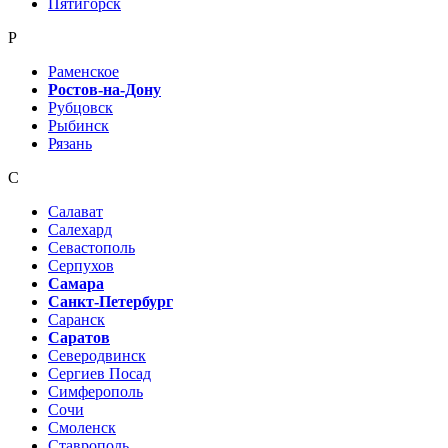
Пятигорск
Р
Раменское
Ростов-на-Дону
Рубцовск
Рыбинск
Рязань
С
Салават
Салехард
Севастополь
Серпухов
Самара
Санкт-Петербург
Саранск
Саратов
Северодвинск
Сергиев Посад
Симферополь
Сочи
Смоленск
Ставрополь