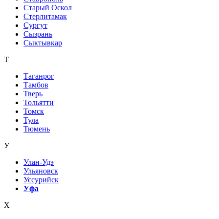
Старый Оскол
Стерлитамак
Сургут
Сызрань
Сыктывкар
Т
Таганрог
Тамбов
Тверь
Тольятти
Томск
Тула
Тюмень
У
Улан-Удэ
Ульяновск
Уссурийск
Уфа
Х