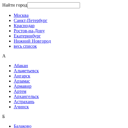
Найти город
Москва
Санкт-Петербург
Краснодар
Ростов-на-Дону
Екатеринбург
Нижний Новгород
весь список
А
Абакан
Альметьевск
Ангарск
Арзамас
Армавир
Артем
Архангельск
Астрахань
Ачинск
Б
Балаково