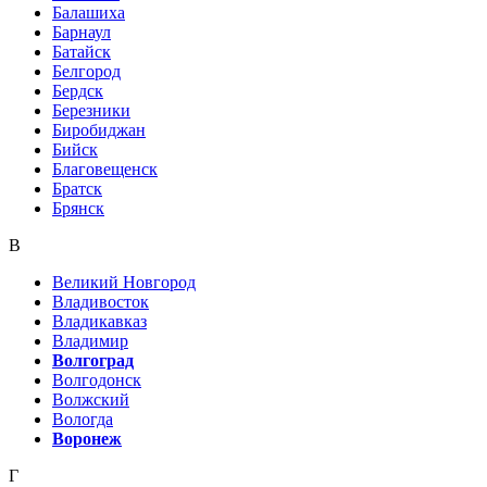
Балашиха
Барнаул
Батайск
Белгород
Бердск
Березники
Биробиджан
Бийск
Благовещенск
Братск
Брянск
В
Великий Новгород
Владивосток
Владикавказ
Владимир
Волгоград
Волгодонск
Волжский
Вологда
Воронеж
Г