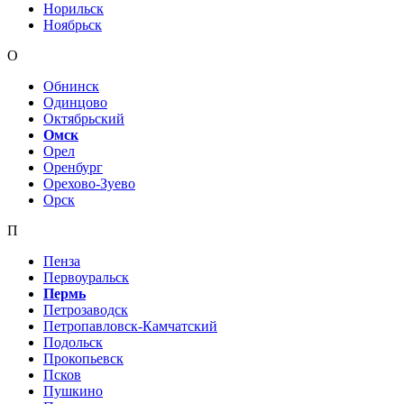
Норильск
Ноябрьск
О
Обнинск
Одинцово
Октябрьский
Омск
Орел
Оренбург
Орехово-Зуево
Орск
П
Пенза
Первоуральск
Пермь
Петрозаводск
Петропавловск-Камчатский
Подольск
Прокопьевск
Псков
Пушкино