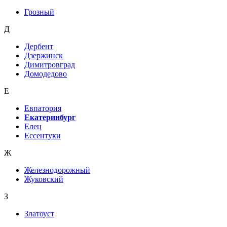
Грозный
Д
Дербент
Дзержинск
Димитровград
Домодедово
Е
Евпатория
Екатеринбург
Елец
Ессентуки
Ж
Железнодорожный
Жуковский
З
Златоуст