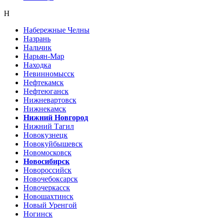
Н
Набережные Челны
Назрань
Нальчик
Нарьян-Мар
Находка
Невинномысск
Нефтекамск
Нефтеюганск
Нижневартовск
Нижнекамск
Нижний Новгород
Нижний Тагил
Новокузнецк
Новокуйбышевск
Новомосковск
Новосибирск
Новороссийск
Новочебоксарск
Новочеркасск
Новошахтинск
Новый Уренгой
Ногинск