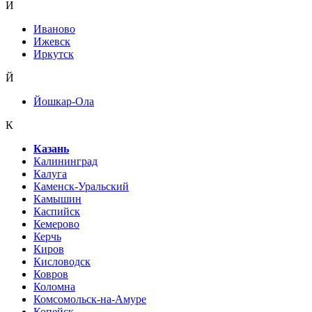
И
Иваново
Ижевск
Иркутск
Й
Йошкар-Ола
К
Казань
Калининград
Калуга
Каменск-Уральский
Камышин
Каспийск
Кемерово
Керчь
Киров
Кисловодск
Ковров
Коломна
Комсомольск-на-Амуре
Копейск