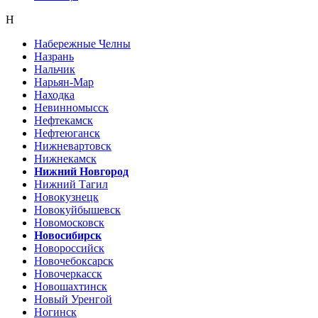
Н
Набережные Челны
Назрань
Нальчик
Нарьян-Мар
Находка
Невинномысск
Нефтекамск
Нефтеюганск
Нижневартовск
Нижнекамск
Нижний Новгород
Нижний Тагил
Новокузнецк
Новокуйбышевск
Новомосковск
Новосибирск
Новороссийск
Новочебоксарск
Новочеркасск
Новошахтинск
Новый Уренгой
Ногинск