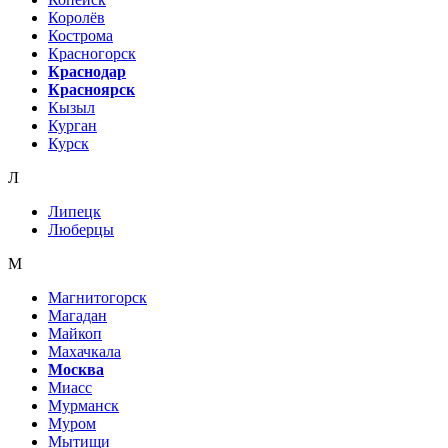
Королёв
Кострома
Красногорск
Краснодар
Красноярск
Кызыл
Курган
Курск
Л
Липецк
Люберцы
М
Магнитогорск
Магадан
Майкоп
Махачкала
Москва
Миасс
Мурманск
Муром
Мытищи