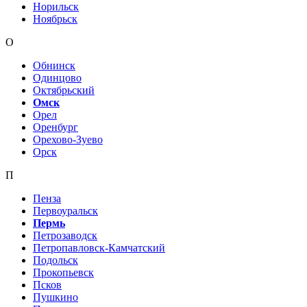
Норильск
Ноябрьск
О
Обнинск
Одинцово
Октябрьский
Омск
Орел
Оренбург
Орехово-Зуево
Орск
П
Пенза
Первоуральск
Пермь
Петрозаводск
Петропавловск-Камчатский
Подольск
Прокопьевск
Псков
Пушкино