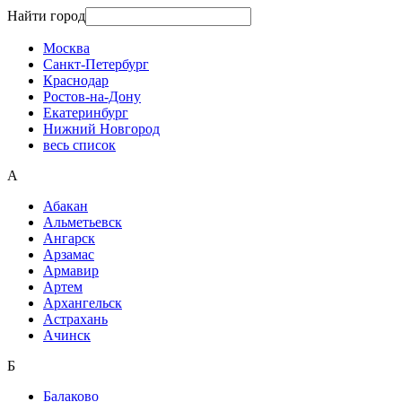
Найти город
Москва
Санкт-Петербург
Краснодар
Ростов-на-Дону
Екатеринбург
Нижний Новгород
весь список
А
Абакан
Альметьевск
Ангарск
Арзамас
Армавир
Артем
Архангельск
Астрахань
Ачинск
Б
Балаково