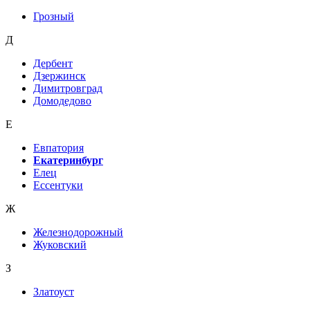
Грозный
Д
Дербент
Дзержинск
Димитровград
Домодедово
Е
Евпатория
Екатеринбург
Елец
Ессентуки
Ж
Железнодорожный
Жуковский
З
Златоуст