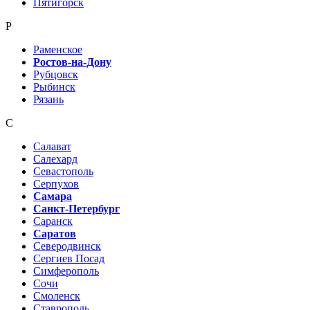
Пятигорск
Р
Раменское
Ростов-на-Дону
Рубцовск
Рыбинск
Рязань
С
Салават
Салехард
Севастополь
Серпухов
Самара
Санкт-Петербург
Саранск
Саратов
Северодвинск
Сергиев Посад
Симферополь
Сочи
Смоленск
Ставрополь