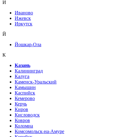
И
Иваново
Ижевск
Иркутск
Й
Йошкар-Ола
К
Казань
Калининград
Калуга
Каменск-Уральский
Камышин
Каспийск
Кемерово
Керчь
Киров
Кисловодск
Ковров
Коломна
Комсомольск-на-Амуре
Копейск