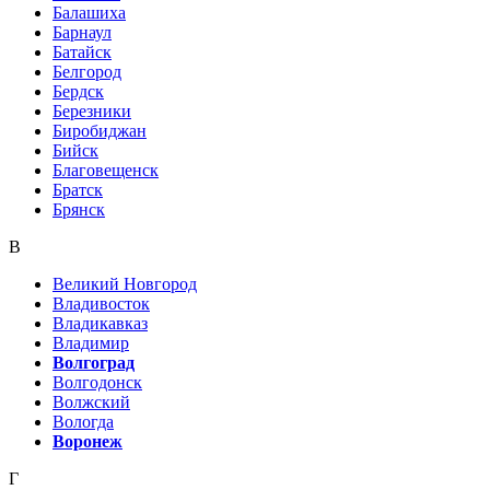
Балашиха
Барнаул
Батайск
Белгород
Бердск
Березники
Биробиджан
Бийск
Благовещенск
Братск
Брянск
В
Великий Новгород
Владивосток
Владикавказ
Владимир
Волгоград
Волгодонск
Волжский
Вологда
Воронеж
Г