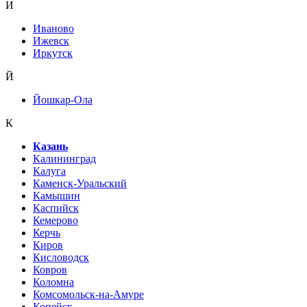
И
Иваново
Ижевск
Иркутск
Й
Йошкар-Ола
К
Казань
Калининград
Калуга
Каменск-Уральский
Камышин
Каспийск
Кемерово
Керчь
Киров
Кисловодск
Ковров
Коломна
Комсомольск-на-Амуре
Копейск