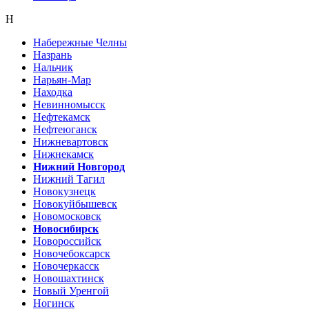
Н
Набережные Челны
Назрань
Нальчик
Нарьян-Мар
Находка
Невинномысск
Нефтекамск
Нефтеюганск
Нижневартовск
Нижнекамск
Нижний Новгород
Нижний Тагил
Новокузнецк
Новокуйбышевск
Новомосковск
Новосибирск
Новороссийск
Новочебоксарск
Новочеркасск
Новошахтинск
Новый Уренгой
Ногинск