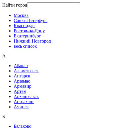
Найти город
Москва
Санкт-Петербург
Краснодар
Ростов-на-Дону
Екатеринбург
Нижний Новгород
весь список
А
Абакан
Альметьевск
Ангарск
Арзамас
Армавир
Артем
Архангельск
Астрахань
Ачинск
Б
Балаково