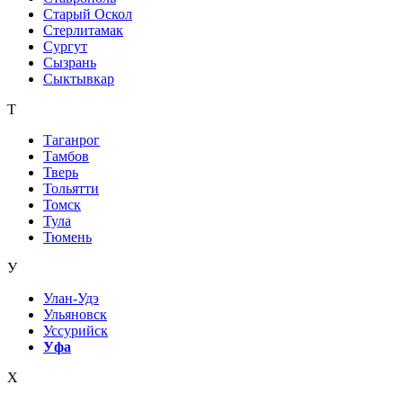
Старый Оскол
Стерлитамак
Сургут
Сызрань
Сыктывкар
Т
Таганрог
Тамбов
Тверь
Тольятти
Томск
Тула
Тюмень
У
Улан-Удэ
Ульяновск
Уссурийск
Уфа
Х