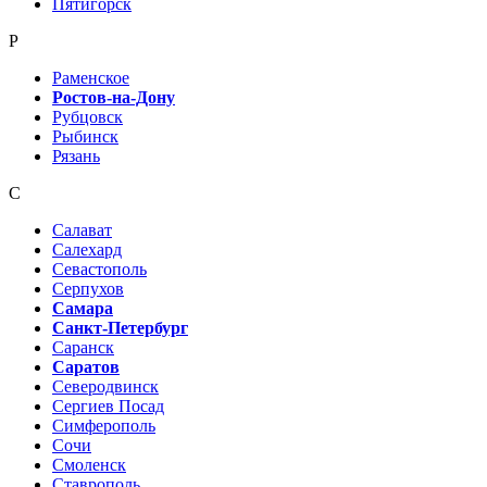
Пятигорск
Р
Раменское
Ростов-на-Дону
Рубцовск
Рыбинск
Рязань
С
Салават
Салехард
Севастополь
Серпухов
Самара
Санкт-Петербург
Саранск
Саратов
Северодвинск
Сергиев Посад
Симферополь
Сочи
Смоленск
Ставрополь