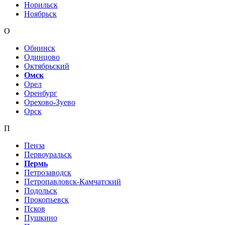
Норильск
Ноябрьск
О
Обнинск
Одинцово
Октябрьский
Омск
Орел
Оренбург
Орехово-Зуево
Орск
П
Пенза
Первоуральск
Пермь
Петрозаводск
Петропавловск-Камчатский
Подольск
Прокопьевск
Псков
Пушкино