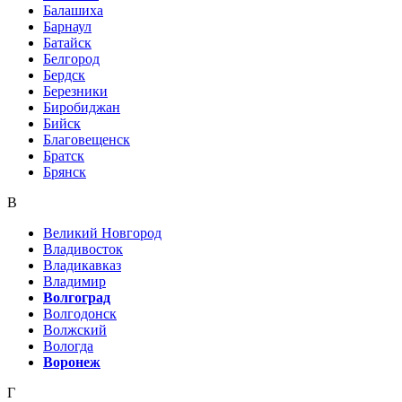
Балашиха
Барнаул
Батайск
Белгород
Бердск
Березники
Биробиджан
Бийск
Благовещенск
Братск
Брянск
В
Великий Новгород
Владивосток
Владикавказ
Владимир
Волгоград
Волгодонск
Волжский
Вологда
Воронеж
Г