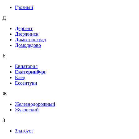
Грозный
Д
Дербент
Дзержинск
Димитровград
Домодедово
Е
Евпатория
Екатеринбург
Елец
Ессентуки
Ж
Железнодорожный
Жуковский
З
Златоуст