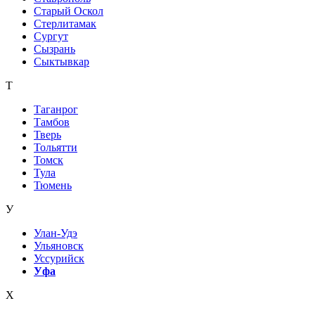
Старый Оскол
Стерлитамак
Сургут
Сызрань
Сыктывкар
Т
Таганрог
Тамбов
Тверь
Тольятти
Томск
Тула
Тюмень
У
Улан-Удэ
Ульяновск
Уссурийск
Уфа
Х