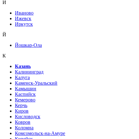
И
Иваново
Ижевск
Иркутск
Й
Йошкар-Ола
К
Казань
Калининград
Калуга
Каменск-Уральский
Камышин
Каспийск
Кемерово
Керчь
Киров
Кисловодск
Ковров
Коломна
Комсомольск-на-Амуре
Копейск