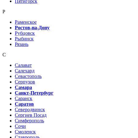
Пятигорск
Р
Раменское
Ростов-на-Дону
Рубцовск
Рыбинск
Рязань
С
Салават
Салехард
Севастополь
Серпухов
Самара
Санкт-Петербург
Саранск
Саратов
Северодвинск
Сергиев Посад
Симферополь
Сочи
Смоленск
Ставрополь