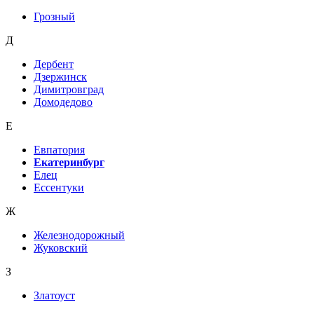
Грозный
Д
Дербент
Дзержинск
Димитровград
Домодедово
Е
Евпатория
Екатеринбург
Елец
Ессентуки
Ж
Железнодорожный
Жуковский
З
Златоуст