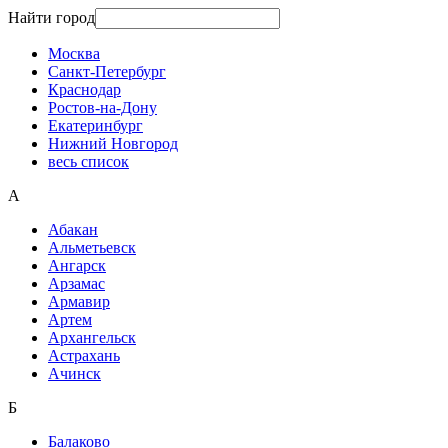
Найти город
Москва
Санкт-Петербург
Краснодар
Ростов-на-Дону
Екатеринбург
Нижний Новгород
весь список
А
Абакан
Альметьевск
Ангарск
Арзамас
Армавир
Артем
Архангельск
Астрахань
Ачинск
Б
Балаково