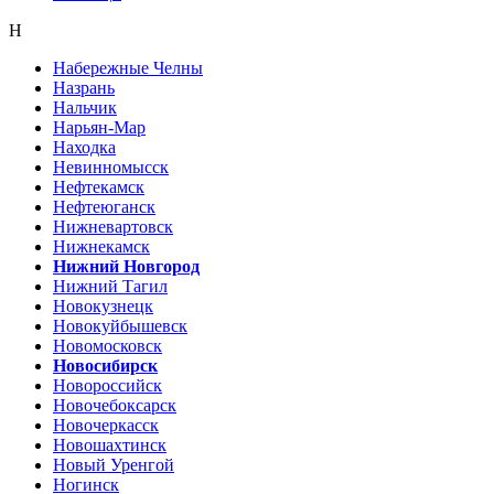
Н
Набережные Челны
Назрань
Нальчик
Нарьян-Мар
Находка
Невинномысск
Нефтекамск
Нефтеюганск
Нижневартовск
Нижнекамск
Нижний Новгород
Нижний Тагил
Новокузнецк
Новокуйбышевск
Новомосковск
Новосибирск
Новороссийск
Новочебоксарск
Новочеркасск
Новошахтинск
Новый Уренгой
Ногинск