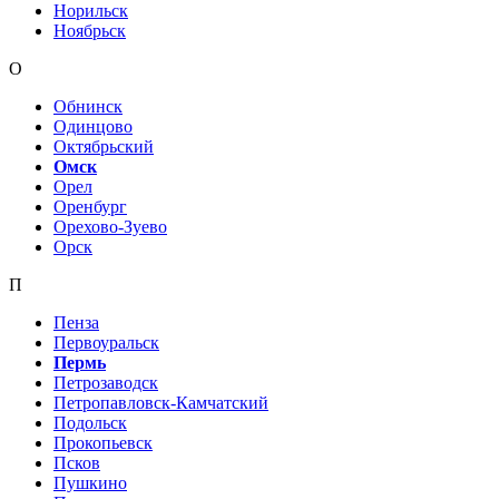
Норильск
Ноябрьск
О
Обнинск
Одинцово
Октябрьский
Омск
Орел
Оренбург
Орехово-Зуево
Орск
П
Пенза
Первоуральск
Пермь
Петрозаводск
Петропавловск-Камчатский
Подольск
Прокопьевск
Псков
Пушкино