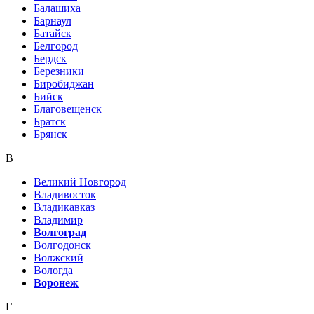
Балашиха
Барнаул
Батайск
Белгород
Бердск
Березники
Биробиджан
Бийск
Благовещенск
Братск
Брянск
В
Великий Новгород
Владивосток
Владикавказ
Владимир
Волгоград
Волгодонск
Волжский
Вологда
Воронеж
Г