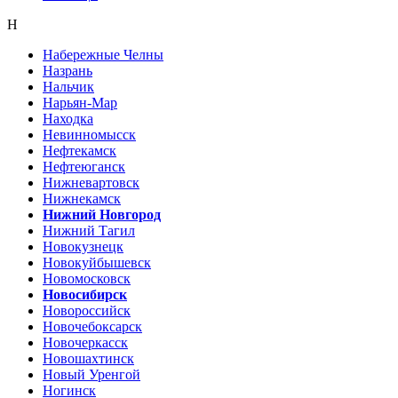
Н
Набережные Челны
Назрань
Нальчик
Нарьян-Мар
Находка
Невинномысск
Нефтекамск
Нефтеюганск
Нижневартовск
Нижнекамск
Нижний Новгород
Нижний Тагил
Новокузнецк
Новокуйбышевск
Новомосковск
Новосибирск
Новороссийск
Новочебоксарск
Новочеркасск
Новошахтинск
Новый Уренгой
Ногинск