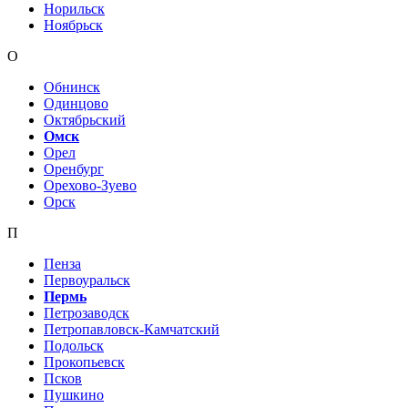
Норильск
Ноябрьск
О
Обнинск
Одинцово
Октябрьский
Омск
Орел
Оренбург
Орехово-Зуево
Орск
П
Пенза
Первоуральск
Пермь
Петрозаводск
Петропавловск-Камчатский
Подольск
Прокопьевск
Псков
Пушкино