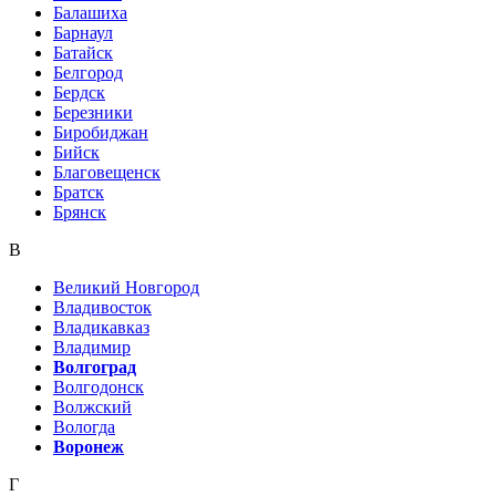
Балашиха
Барнаул
Батайск
Белгород
Бердск
Березники
Биробиджан
Бийск
Благовещенск
Братск
Брянск
В
Великий Новгород
Владивосток
Владикавказ
Владимир
Волгоград
Волгодонск
Волжский
Вологда
Воронеж
Г