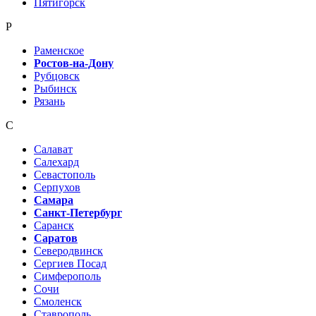
Пятигорск
Р
Раменское
Ростов-на-Дону
Рубцовск
Рыбинск
Рязань
С
Салават
Салехард
Севастополь
Серпухов
Самара
Санкт-Петербург
Саранск
Саратов
Северодвинск
Сергиев Посад
Симферополь
Сочи
Смоленск
Ставрополь