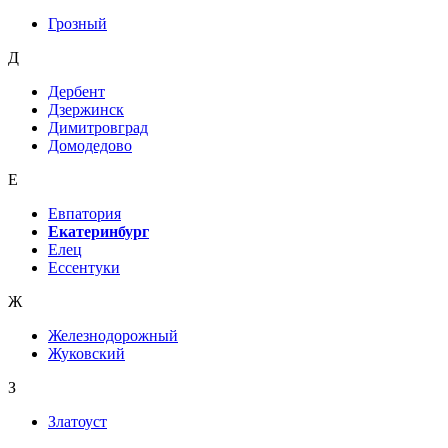
Грозный
Д
Дербент
Дзержинск
Димитровград
Домодедово
Е
Евпатория
Екатеринбург
Елец
Ессентуки
Ж
Железнодорожный
Жуковский
З
Златоуст