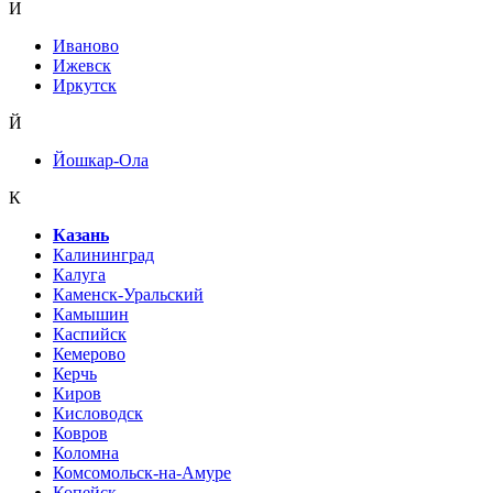
И
Иваново
Ижевск
Иркутск
Й
Йошкар-Ола
К
Казань
Калининград
Калуга
Каменск-Уральский
Камышин
Каспийск
Кемерово
Керчь
Киров
Кисловодск
Ковров
Коломна
Комсомольск-на-Амуре
Копейск