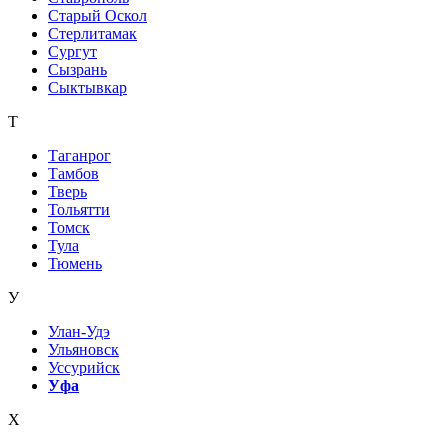
Старый Оскол
Стерлитамак
Сургут
Сызрань
Сыктывкар
Т
Таганрог
Тамбов
Тверь
Тольятти
Томск
Тула
Тюмень
У
Улан-Удэ
Ульяновск
Уссурийск
Уфа
Х