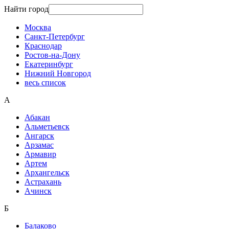
Найти город
Москва
Санкт-Петербург
Краснодар
Ростов-на-Дону
Екатеринбург
Нижний Новгород
весь список
А
Абакан
Альметьевск
Ангарск
Арзамас
Армавир
Артем
Архангельск
Астрахань
Ачинск
Б
Балаково