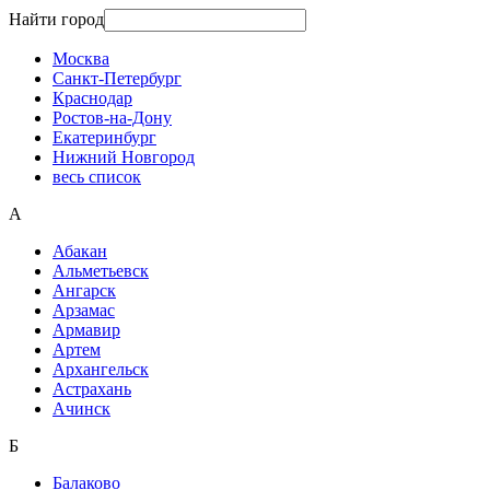
Найти город
Москва
Санкт-Петербург
Краснодар
Ростов-на-Дону
Екатеринбург
Нижний Новгород
весь список
А
Абакан
Альметьевск
Ангарск
Арзамас
Армавир
Артем
Архангельск
Астрахань
Ачинск
Б
Балаково