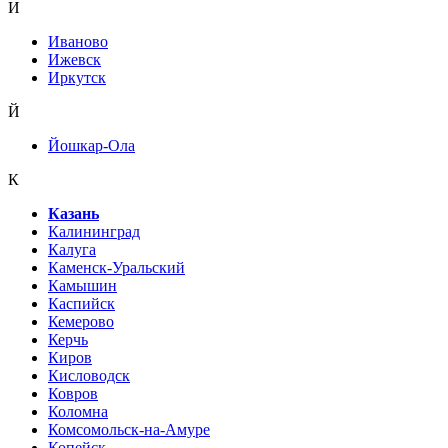
И
Иваново
Ижевск
Иркутск
Й
Йошкар-Ола
К
Казань
Калининград
Калуга
Каменск-Уральский
Камышин
Каспийск
Кемерово
Керчь
Киров
Кисловодск
Ковров
Коломна
Комсомольск-на-Амуре
Копейск