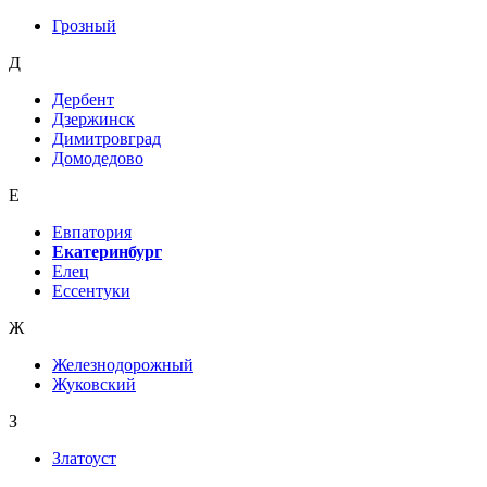
Грозный
Д
Дербент
Дзержинск
Димитровград
Домодедово
Е
Евпатория
Екатеринбург
Елец
Ессентуки
Ж
Железнодорожный
Жуковский
З
Златоуст