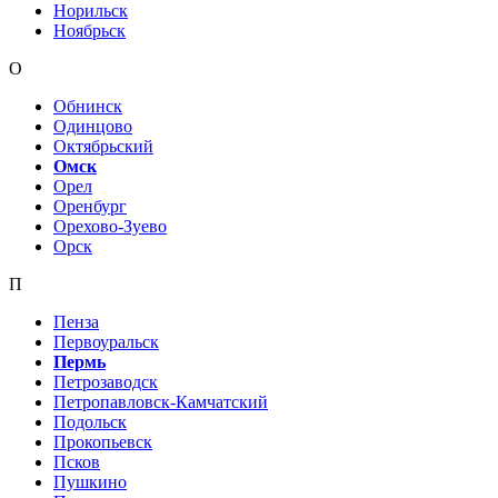
Норильск
Ноябрьск
О
Обнинск
Одинцово
Октябрьский
Омск
Орел
Оренбург
Орехово-Зуево
Орск
П
Пенза
Первоуральск
Пермь
Петрозаводск
Петропавловск-Камчатский
Подольск
Прокопьевск
Псков
Пушкино