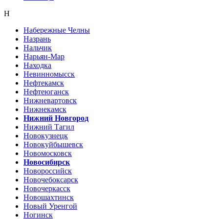
Н
Набережные Челны
Назрань
Нальчик
Нарьян-Мар
Находка
Невинномысск
Нефтекамск
Нефтеюганск
Нижневартовск
Нижнекамск
Нижний Новгород
Нижний Тагил
Новокузнецк
Новокуйбышевск
Новомосковск
Новосибирск
Новороссийск
Новочебоксарск
Новочеркасск
Новошахтинск
Новый Уренгой
Ногинск