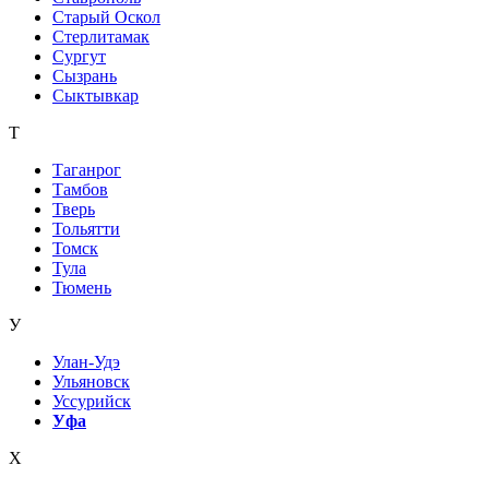
Старый Оскол
Стерлитамак
Сургут
Сызрань
Сыктывкар
Т
Таганрог
Тамбов
Тверь
Тольятти
Томск
Тула
Тюмень
У
Улан-Удэ
Ульяновск
Уссурийск
Уфа
Х