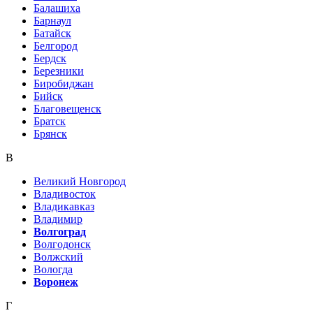
Балашиха
Барнаул
Батайск
Белгород
Бердск
Березники
Биробиджан
Бийск
Благовещенск
Братск
Брянск
В
Великий Новгород
Владивосток
Владикавказ
Владимир
Волгоград
Волгодонск
Волжский
Вологда
Воронеж
Г