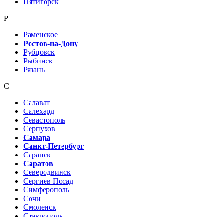
Пятигорск
Р
Раменское
Ростов-на-Дону
Рубцовск
Рыбинск
Рязань
С
Салават
Салехард
Севастополь
Серпухов
Самара
Санкт-Петербург
Саранск
Саратов
Северодвинск
Сергиев Посад
Симферополь
Сочи
Смоленск
Ставрополь