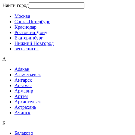
Найти город
Москва
Санкт-Петербург
Краснодар
Ростов-на-Дону
Екатеринбург
Нижний Новгород
весь список
А
Абакан
Альметьевск
Ангарск
Арзамас
Армавир
Артем
Архангельск
Астрахань
Ачинск
Б
Балаково