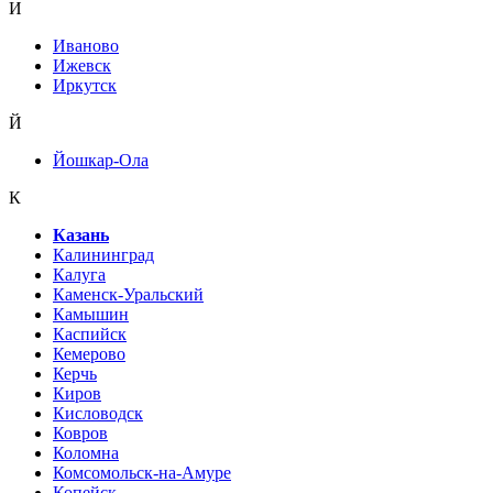
И
Иваново
Ижевск
Иркутск
Й
Йошкар-Ола
К
Казань
Калининград
Калуга
Каменск-Уральский
Камышин
Каспийск
Кемерово
Керчь
Киров
Кисловодск
Ковров
Коломна
Комсомольск-на-Амуре
Копейск