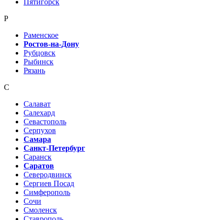
Пятигорск
Р
Раменское
Ростов-на-Дону
Рубцовск
Рыбинск
Рязань
С
Салават
Салехард
Севастополь
Серпухов
Самара
Санкт-Петербург
Саранск
Саратов
Северодвинск
Сергиев Посад
Симферополь
Сочи
Смоленск
Ставрополь