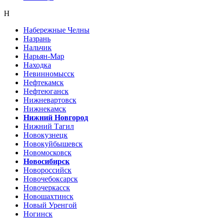
Н
Набережные Челны
Назрань
Нальчик
Нарьян-Мар
Находка
Невинномысск
Нефтекамск
Нефтеюганск
Нижневартовск
Нижнекамск
Нижний Новгород
Нижний Тагил
Новокузнецк
Новокуйбышевск
Новомосковск
Новосибирск
Новороссийск
Новочебоксарск
Новочеркасск
Новошахтинск
Новый Уренгой
Ногинск