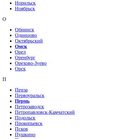
Норильск
Ноябрьск
О
Обнинск
Одинцово
Октябрьский
Омск
Орел
Оренбург
Орехово-Зуево
Орск
П
Пенза
Первоуральск
Пермь
Петрозаводск
Петропавловск-Камчатский
Подольск
Прокопьевск
Псков
Пушкино