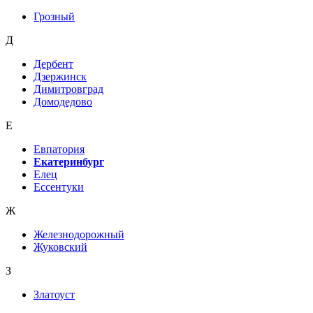
Грозный
Д
Дербент
Дзержинск
Димитровград
Домодедово
Е
Евпатория
Екатеринбург
Елец
Ессентуки
Ж
Железнодорожный
Жуковский
З
Златоуст