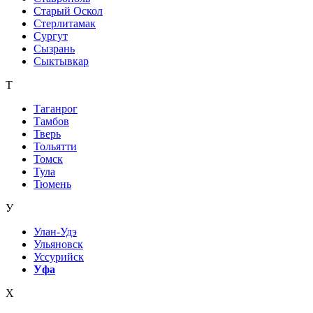
Старый Оскол
Стерлитамак
Сургут
Сызрань
Сыктывкар
Т
Таганрог
Тамбов
Тверь
Тольятти
Томск
Тула
Тюмень
У
Улан-Удэ
Ульяновск
Уссурийск
Уфа
Х