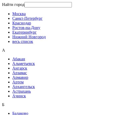
Найти город
Москва
Санкт-Петербург
Краснодар
Ростов-на-Дону
Екатеринбург
Нижний Новгород
весь список
А
Абакан
Альметьевск
Ангарск
Арзамас
Армавир
Артем
Архангельск
Астрахань
Ачинск
Б
Балаково