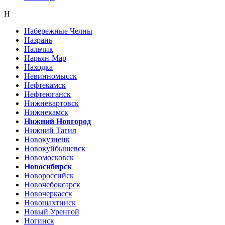
Н
Набережные Челны
Назрань
Нальчик
Нарьян-Мар
Находка
Невинномысск
Нефтекамск
Нефтеюганск
Нижневартовск
Нижнекамск
Нижний Новгород
Нижний Тагил
Новокузнецк
Новокуйбышевск
Новомосковск
Новосибирск
Новороссийск
Новочебоксарск
Новочеркасск
Новошахтинск
Новый Уренгой
Ногинск