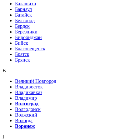
Балашиха
Барнаул
Батайск
Белгород
Бердск
Березники
Биробиджан
Бийск
Благовещенск
Братск
Брянск
В
Великий Новгород
Владивосток
Владикавказ
Владимир
Волгоград
Волгодонск
Волжский
Вологда
Воронеж
Г