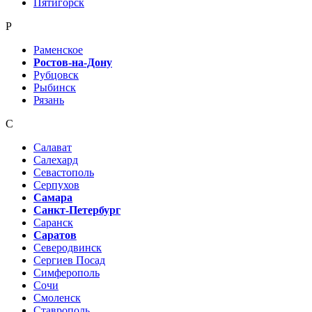
Пятигорск
Р
Раменское
Ростов-на-Дону
Рубцовск
Рыбинск
Рязань
С
Салават
Салехард
Севастополь
Серпухов
Самара
Санкт-Петербург
Саранск
Саратов
Северодвинск
Сергиев Посад
Симферополь
Сочи
Смоленск
Ставрополь