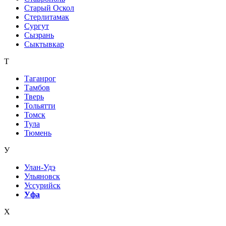
Старый Оскол
Стерлитамак
Сургут
Сызрань
Сыктывкар
Т
Таганрог
Тамбов
Тверь
Тольятти
Томск
Тула
Тюмень
У
Улан-Удэ
Ульяновск
Уссурийск
Уфа
Х