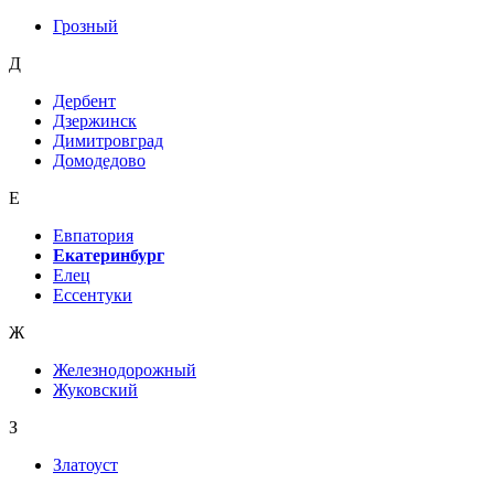
Грозный
Д
Дербент
Дзержинск
Димитровград
Домодедово
Е
Евпатория
Екатеринбург
Елец
Ессентуки
Ж
Железнодорожный
Жуковский
З
Златоуст