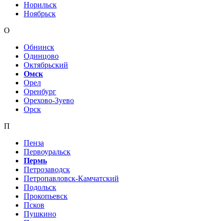
Норильск
Ноябрьск
О
Обнинск
Одинцово
Октябрьский
Омск
Орел
Оренбург
Орехово-Зуево
Орск
П
Пенза
Первоуральск
Пермь
Петрозаводск
Петропавловск-Камчатский
Подольск
Прокопьевск
Псков
Пушкино