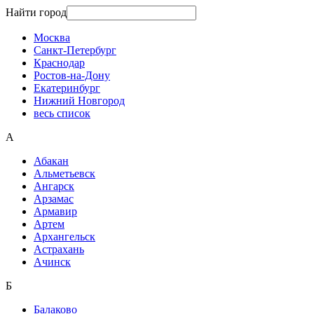
Найти город
Москва
Санкт-Петербург
Краснодар
Ростов-на-Дону
Екатеринбург
Нижний Новгород
весь список
А
Абакан
Альметьевск
Ангарск
Арзамас
Армавир
Артем
Архангельск
Астрахань
Ачинск
Б
Балаково