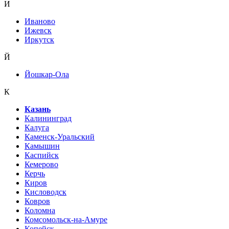
И
Иваново
Ижевск
Иркутск
Й
Йошкар-Ола
К
Казань
Калининград
Калуга
Каменск-Уральский
Камышин
Каспийск
Кемерово
Керчь
Киров
Кисловодск
Ковров
Коломна
Комсомольск-на-Амуре
Копейск