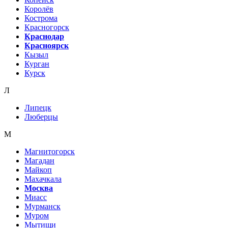
Королёв
Кострома
Красногорск
Краснодар
Красноярск
Кызыл
Курган
Курск
Л
Липецк
Люберцы
М
Магнитогорск
Магадан
Майкоп
Махачкала
Москва
Миасс
Мурманск
Муром
Мытищи