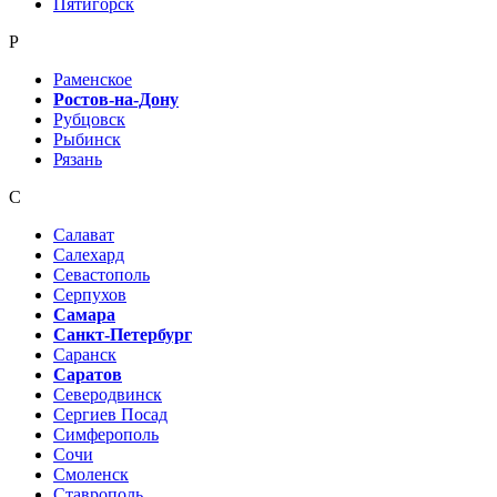
Пятигорск
Р
Раменское
Ростов-на-Дону
Рубцовск
Рыбинск
Рязань
С
Салават
Салехард
Севастополь
Серпухов
Самара
Санкт-Петербург
Саранск
Саратов
Северодвинск
Сергиев Посад
Симферополь
Сочи
Смоленск
Ставрополь