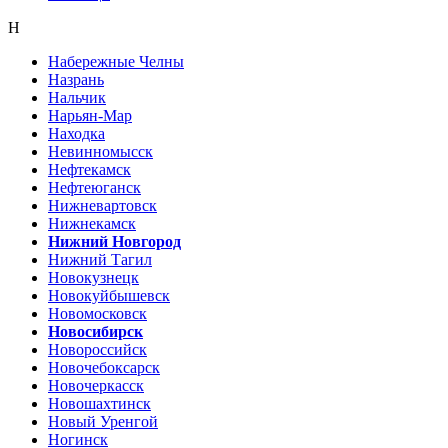
Н
Набережные Челны
Назрань
Нальчик
Нарьян-Мар
Находка
Невинномысск
Нефтекамск
Нефтеюганск
Нижневартовск
Нижнекамск
Нижний Новгород
Нижний Тагил
Новокузнецк
Новокуйбышевск
Новомосковск
Новосибирск
Новороссийск
Новочебоксарск
Новочеркасск
Новошахтинск
Новый Уренгой
Ногинск