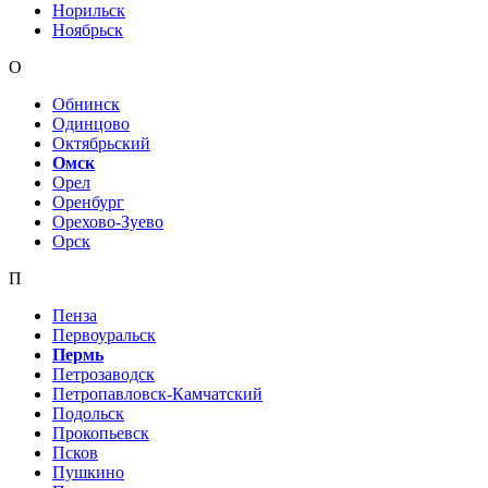
Норильск
Ноябрьск
О
Обнинск
Одинцово
Октябрьский
Омск
Орел
Оренбург
Орехово-Зуево
Орск
П
Пенза
Первоуральск
Пермь
Петрозаводск
Петропавловск-Камчатский
Подольск
Прокопьевск
Псков
Пушкино