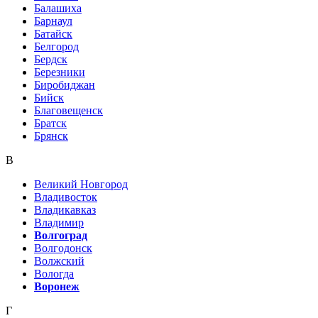
Балашиха
Барнаул
Батайск
Белгород
Бердск
Березники
Биробиджан
Бийск
Благовещенск
Братск
Брянск
В
Великий Новгород
Владивосток
Владикавказ
Владимир
Волгоград
Волгодонск
Волжский
Вологда
Воронеж
Г