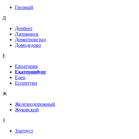
Грозный
Д
Дербент
Дзержинск
Димитровград
Домодедово
Е
Евпатория
Екатеринбург
Елец
Ессентуки
Ж
Железнодорожный
Жуковский
З
Златоуст