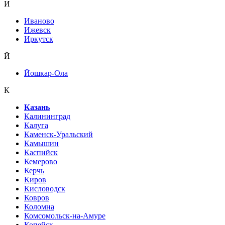
И
Иваново
Ижевск
Иркутск
Й
Йошкар-Ола
К
Казань
Калининград
Калуга
Каменск-Уральский
Камышин
Каспийск
Кемерово
Керчь
Киров
Кисловодск
Ковров
Коломна
Комсомольск-на-Амуре
Копейск