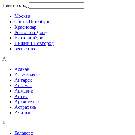
Найти город
Москва
Санкт-Петербург
Краснодар
Ростов-на-Дону
Екатеринбург
Нижний Новгород
весь список
А
Абакан
Альметьевск
Ангарск
Арзамас
Армавир
Артем
Архангельск
Астрахань
Ачинск
Б
Балаково