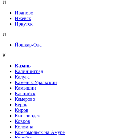
И
Иваново
Ижевск
Иркутск
Й
Йошкар-Ола
К
Казань
Калининград
Калуга
Каменск-Уральский
Камышин
Каспийск
Кемерово
Керчь
Киров
Кисловодск
Ковров
Коломна
Комсомольск-на-Амуре
Копейск