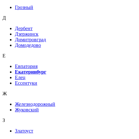
Грозный
Д
Дербент
Дзержинск
Димитровград
Домодедово
Е
Евпатория
Екатеринбург
Елец
Ессентуки
Ж
Железнодорожный
Жуковский
З
Златоуст