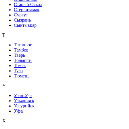
Старый Оскол
Стерлитамак
Сургут
Сызрань
Сыктывкар
Т
Таганрог
Тамбов
Тверь
Тольятти
Томск
Тула
Тюмень
У
Улан-Удэ
Ульяновск
Уссурийск
Уфа
Х