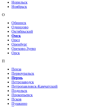
Норильск
Ноябрьск
О
Обнинск
Одинцово
Октябрьский
Омск
Орел
Оренбург
Орехово-Зуево
Орск
П
Пенза
Первоуральск
Пермь
Петрозаводск
Петропавловск-Камчатский
Подольск
Прокопьевск
Псков
Пушкино