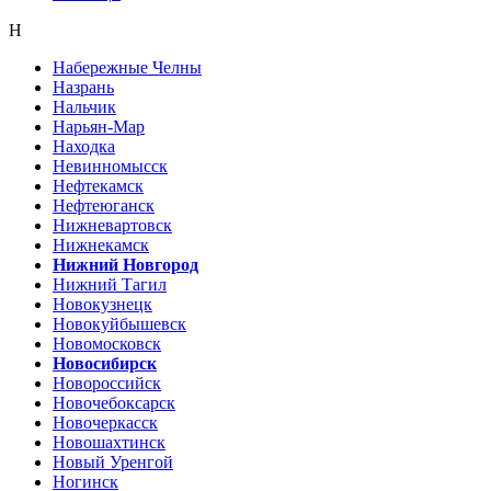
Н
Набережные Челны
Назрань
Нальчик
Нарьян-Мар
Находка
Невинномысск
Нефтекамск
Нефтеюганск
Нижневартовск
Нижнекамск
Нижний Новгород
Нижний Тагил
Новокузнецк
Новокуйбышевск
Новомосковск
Новосибирск
Новороссийск
Новочебоксарск
Новочеркасск
Новошахтинск
Новый Уренгой
Ногинск