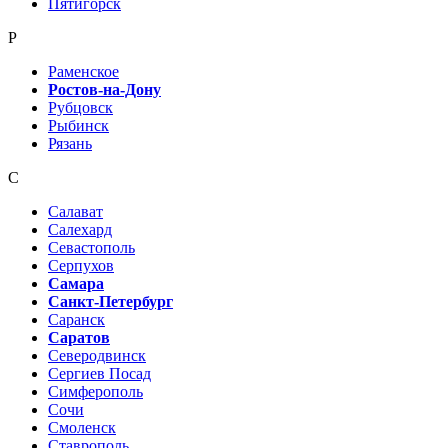
Пятигорск
Р
Раменское
Ростов-на-Дону
Рубцовск
Рыбинск
Рязань
С
Салават
Салехард
Севастополь
Серпухов
Самара
Санкт-Петербург
Саранск
Саратов
Северодвинск
Сергиев Посад
Симферополь
Сочи
Смоленск
Ставрополь