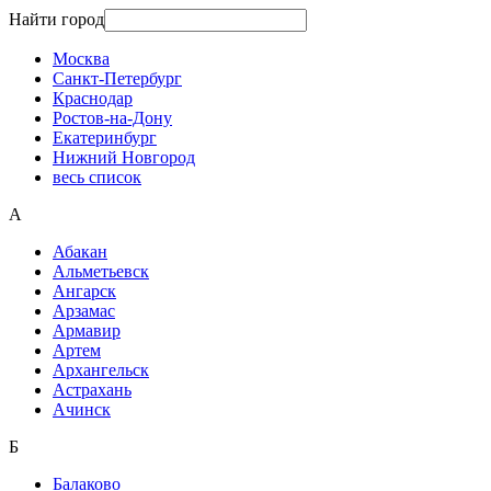
Найти город
Москва
Санкт-Петербург
Краснодар
Ростов-на-Дону
Екатеринбург
Нижний Новгород
весь список
А
Абакан
Альметьевск
Ангарск
Арзамас
Армавир
Артем
Архангельск
Астрахань
Ачинск
Б
Балаково