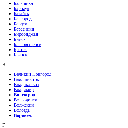
Балашиха
Барнаул
Батайск
Белгород
Бердск
Березники
Биробиджан
Бийск
Благовещенск
Братск
Брянск
В
Великий Новгород
Владивосток
Владикавказ
Владимир
Волгоград
Волгодонск
Волжский
Вологда
Воронеж
Г