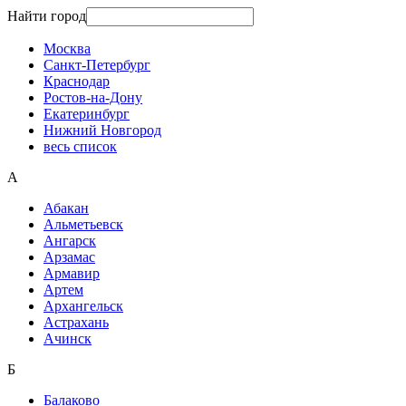
Найти город
Москва
Санкт-Петербург
Краснодар
Ростов-на-Дону
Екатеринбург
Нижний Новгород
весь список
А
Абакан
Альметьевск
Ангарск
Арзамас
Армавир
Артем
Архангельск
Астрахань
Ачинск
Б
Балаково