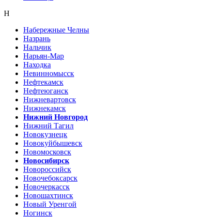
Н
Набережные Челны
Назрань
Нальчик
Нарьян-Мар
Находка
Невинномысск
Нефтекамск
Нефтеюганск
Нижневартовск
Нижнекамск
Нижний Новгород
Нижний Тагил
Новокузнецк
Новокуйбышевск
Новомосковск
Новосибирск
Новороссийск
Новочебоксарск
Новочеркасск
Новошахтинск
Новый Уренгой
Ногинск