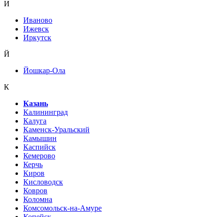
И
Иваново
Ижевск
Иркутск
Й
Йошкар-Ола
К
Казань
Калининград
Калуга
Каменск-Уральский
Камышин
Каспийск
Кемерово
Керчь
Киров
Кисловодск
Ковров
Коломна
Комсомольск-на-Амуре
Копейск