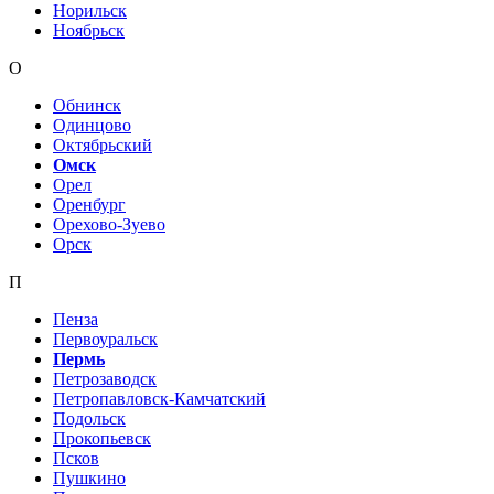
Норильск
Ноябрьск
О
Обнинск
Одинцово
Октябрьский
Омск
Орел
Оренбург
Орехово-Зуево
Орск
П
Пенза
Первоуральск
Пермь
Петрозаводск
Петропавловск-Камчатский
Подольск
Прокопьевск
Псков
Пушкино