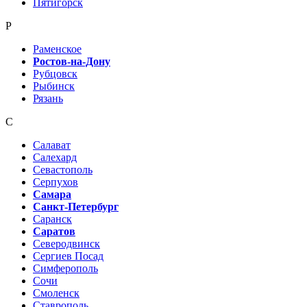
Пятигорск
Р
Раменское
Ростов-на-Дону
Рубцовск
Рыбинск
Рязань
С
Салават
Салехард
Севастополь
Серпухов
Самара
Санкт-Петербург
Саранск
Саратов
Северодвинск
Сергиев Посад
Симферополь
Сочи
Смоленск
Ставрополь