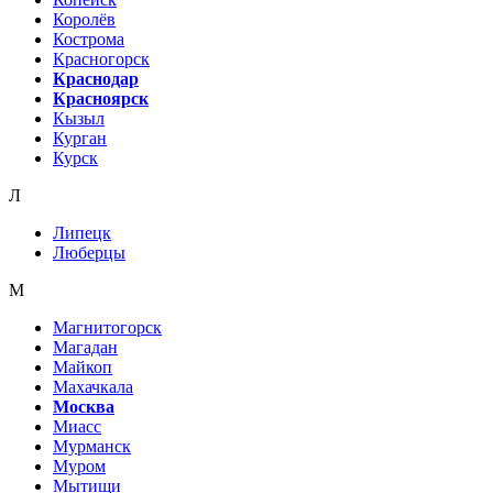
Королёв
Кострома
Красногорск
Краснодар
Красноярск
Кызыл
Курган
Курск
Л
Липецк
Люберцы
М
Магнитогорск
Магадан
Майкоп
Махачкала
Москва
Миасс
Мурманск
Муром
Мытищи