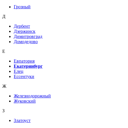
Грозный
Д
Дербент
Дзержинск
Димитровград
Домодедово
Е
Евпатория
Екатеринбург
Елец
Ессентуки
Ж
Железнодорожный
Жуковский
З
Златоуст