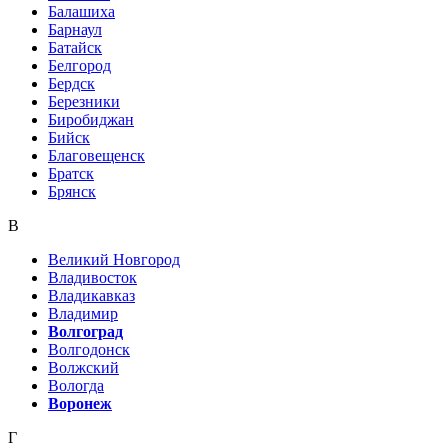
Балашиха
Барнаул
Батайск
Белгород
Бердск
Березники
Биробиджан
Бийск
Благовещенск
Братск
Брянск
В
Великий Новгород
Владивосток
Владикавказ
Владимир
Волгоград
Волгодонск
Волжский
Вологда
Воронеж
Г