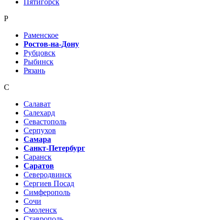
Пятигорск
Р
Раменское
Ростов-на-Дону
Рубцовск
Рыбинск
Рязань
С
Салават
Салехард
Севастополь
Серпухов
Самара
Санкт-Петербург
Саранск
Саратов
Северодвинск
Сергиев Посад
Симферополь
Сочи
Смоленск
Ставрополь