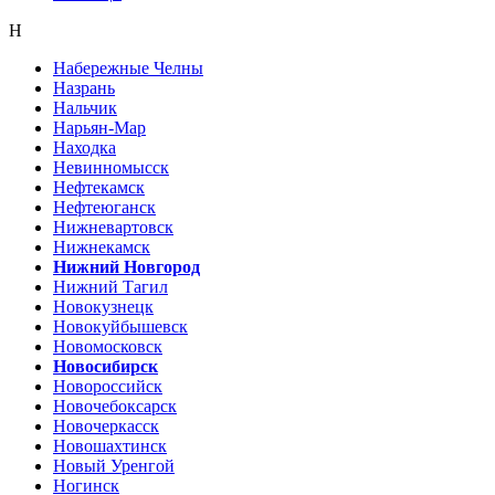
Н
Набережные Челны
Назрань
Нальчик
Нарьян-Мар
Находка
Невинномысск
Нефтекамск
Нефтеюганск
Нижневартовск
Нижнекамск
Нижний Новгород
Нижний Тагил
Новокузнецк
Новокуйбышевск
Новомосковск
Новосибирск
Новороссийск
Новочебоксарск
Новочеркасск
Новошахтинск
Новый Уренгой
Ногинск