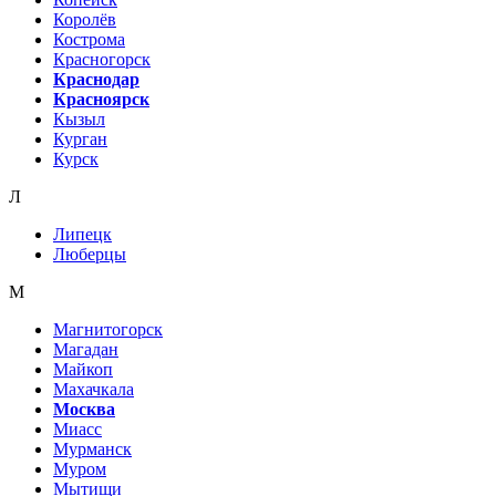
Королёв
Кострома
Красногорск
Краснодар
Красноярск
Кызыл
Курган
Курск
Л
Липецк
Люберцы
М
Магнитогорск
Магадан
Майкоп
Махачкала
Москва
Миасс
Мурманск
Муром
Мытищи