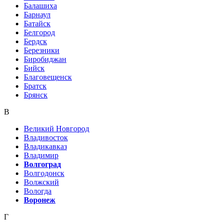
Балашиха
Барнаул
Батайск
Белгород
Бердск
Березники
Биробиджан
Бийск
Благовещенск
Братск
Брянск
В
Великий Новгород
Владивосток
Владикавказ
Владимир
Волгоград
Волгодонск
Волжский
Вологда
Воронеж
Г