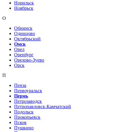
Норильск
Ноябрьск
О
Обнинск
Одинцово
Октябрьский
Омск
Орел
Оренбург
Орехово-Зуево
Орск
П
Пенза
Первоуральск
Пермь
Петрозаводск
Петропавловск-Камчатский
Подольск
Прокопьевск
Псков
Пушкино