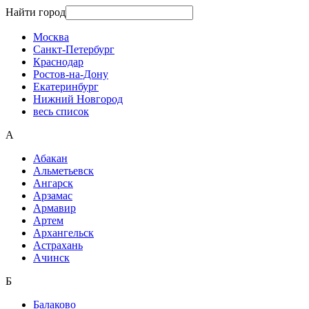
Найти город
Москва
Санкт-Петербург
Краснодар
Ростов-на-Дону
Екатеринбург
Нижний Новгород
весь список
А
Абакан
Альметьевск
Ангарск
Арзамас
Армавир
Артем
Архангельск
Астрахань
Ачинск
Б
Балаково