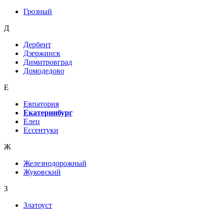
Грозный
Д
Дербент
Дзержинск
Димитровград
Домодедово
Е
Евпатория
Екатеринбург
Елец
Ессентуки
Ж
Железнодорожный
Жуковский
З
Златоуст