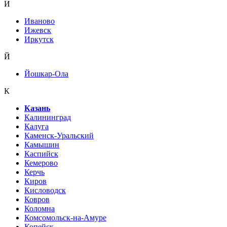
И
Иваново
Ижевск
Иркутск
Й
Йошкар-Ола
К
Казань
Калининград
Калуга
Каменск-Уральский
Камышин
Каспийск
Кемерово
Керчь
Киров
Кисловодск
Ковров
Коломна
Комсомольск-на-Амуре
Копейск