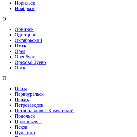
Норильск
Ноябрьск
О
Обнинск
Одинцово
Октябрьский
Омск
Орел
Оренбург
Орехово-Зуево
Орск
П
Пенза
Первоуральск
Пермь
Петрозаводск
Петропавловск-Камчатский
Подольск
Прокопьевск
Псков
Пушкино