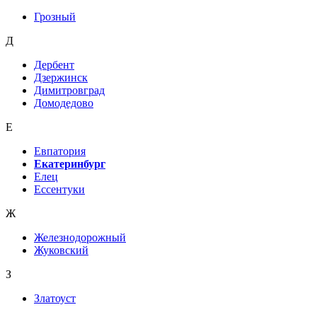
Грозный
Д
Дербент
Дзержинск
Димитровград
Домодедово
Е
Евпатория
Екатеринбург
Елец
Ессентуки
Ж
Железнодорожный
Жуковский
З
Златоуст