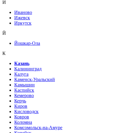
И
Иваново
Ижевск
Иркутск
Й
Йошкар-Ола
К
Казань
Калининград
Калуга
Каменск-Уральский
Камышин
Каспийск
Кемерово
Керчь
Киров
Кисловодск
Ковров
Коломна
Комсомольск-на-Амуре
Копейск