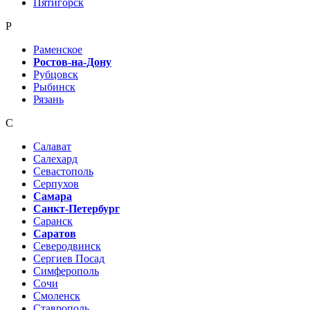
Пятигорск
Р
Раменское
Ростов-на-Дону
Рубцовск
Рыбинск
Рязань
С
Салават
Салехард
Севастополь
Серпухов
Самара
Санкт-Петербург
Саранск
Саратов
Северодвинск
Сергиев Посад
Симферополь
Сочи
Смоленск
Ставрополь