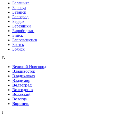
Балашиха
Барнаул
Батайск
Белгород
Бердск
Березники
Биробиджан
Бийск
Благовещенск
Братск
Брянск
В
Великий Новгород
Владивосток
Владикавказ
Владимир
Волгоград
Волгодонск
Волжский
Вологда
Воронеж
Г