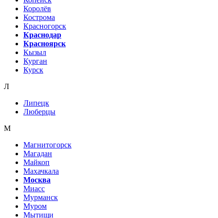
Королёв
Кострома
Красногорск
Краснодар
Красноярск
Кызыл
Курган
Курск
Л
Липецк
Люберцы
М
Магнитогорск
Магадан
Майкоп
Махачкала
Москва
Миасс
Мурманск
Муром
Мытищи