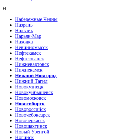
Н
Набережные Челны
Назрань
Нальчик
Нарьян-Мар
Находка
Невинномысск
Нефтекамск
Нефтеюганск
Нижневартовск
Нижнекамск
Нижний Новгород
Нижний Тагил
Новокузнецк
Новокуйбышевск
Новомосковск
Новосибирск
Новороссийск
Новочебоксарск
Новочеркасск
Новошахтинск
Новый Уренгой
Ногинск