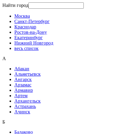
Найти город
Москва
Санкт-Петербург
Краснодар
Ростов-на-Дону
Екатеринбург
Нижний Новгород
весь список
А
Абакан
Альметьевск
Ангарск
Арзамас
Армавир
Артем
Архангельск
Астрахань
Ачинск
Б
Балаково