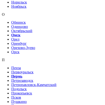
Норильск
Ноябрьск
О
Обнинск
Одинцово
Октябрьский
Омск
Орел
Оренбург
Орехово-Зуево
Орск
П
Пенза
Первоуральск
Пермь
Петрозаводск
Петропавловск-Камчатский
Подольск
Прокопьевск
Псков
Пушкино