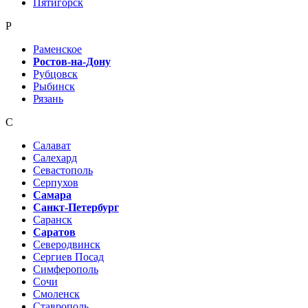
Пятигорск
Р
Раменское
Ростов-на-Дону
Рубцовск
Рыбинск
Рязань
С
Салават
Салехард
Севастополь
Серпухов
Самара
Санкт-Петербург
Саранск
Саратов
Северодвинск
Сергиев Посад
Симферополь
Сочи
Смоленск
Ставрополь