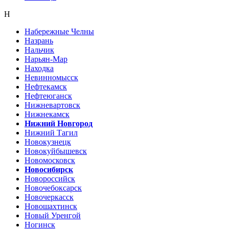
Н
Набережные Челны
Назрань
Нальчик
Нарьян-Мар
Находка
Невинномысск
Нефтекамск
Нефтеюганск
Нижневартовск
Нижнекамск
Нижний Новгород
Нижний Тагил
Новокузнецк
Новокуйбышевск
Новомосковск
Новосибирск
Новороссийск
Новочебоксарск
Новочеркасск
Новошахтинск
Новый Уренгой
Ногинск