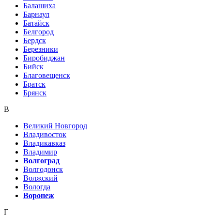
Балашиха
Барнаул
Батайск
Белгород
Бердск
Березники
Биробиджан
Бийск
Благовещенск
Братск
Брянск
В
Великий Новгород
Владивосток
Владикавказ
Владимир
Волгоград
Волгодонск
Волжский
Вологда
Воронеж
Г