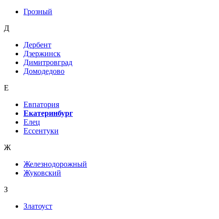
Грозный
Д
Дербент
Дзержинск
Димитровград
Домодедово
Е
Евпатория
Екатеринбург
Елец
Ессентуки
Ж
Железнодорожный
Жуковский
З
Златоуст