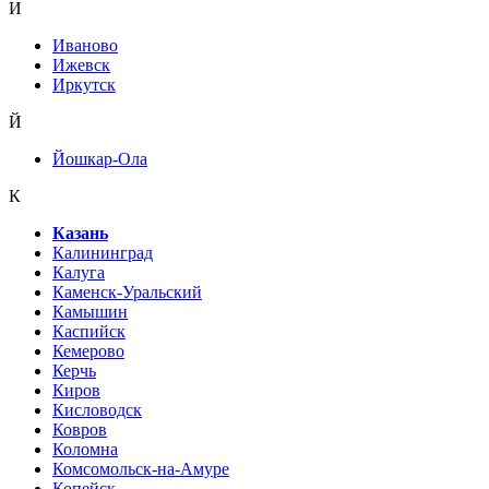
И
Иваново
Ижевск
Иркутск
Й
Йошкар-Ола
К
Казань
Калининград
Калуга
Каменск-Уральский
Камышин
Каспийск
Кемерово
Керчь
Киров
Кисловодск
Ковров
Коломна
Комсомольск-на-Амуре
Копейск