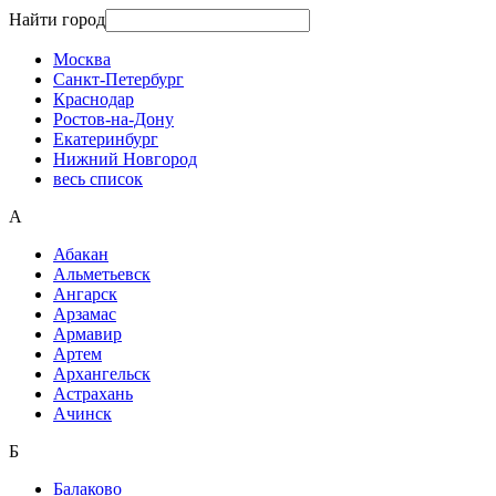
Найти город
Москва
Санкт-Петербург
Краснодар
Ростов-на-Дону
Екатеринбург
Нижний Новгород
весь список
А
Абакан
Альметьевск
Ангарск
Арзамас
Армавир
Артем
Архангельск
Астрахань
Ачинск
Б
Балаково