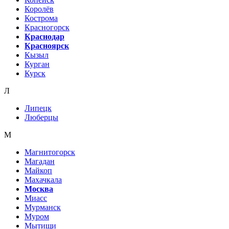
Королёв
Кострома
Красногорск
Краснодар
Красноярск
Кызыл
Курган
Курск
Л
Липецк
Люберцы
М
Магнитогорск
Магадан
Майкоп
Махачкала
Москва
Миасс
Мурманск
Муром
Мытищи