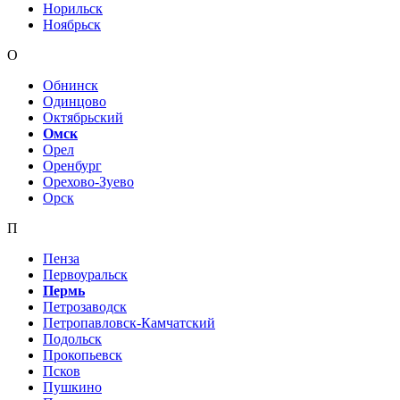
Норильск
Ноябрьск
О
Обнинск
Одинцово
Октябрьский
Омск
Орел
Оренбург
Орехово-Зуево
Орск
П
Пенза
Первоуральск
Пермь
Петрозаводск
Петропавловск-Камчатский
Подольск
Прокопьевск
Псков
Пушкино