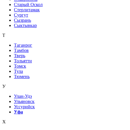
Старый Оскол
Стерлитамак
Сургут
Сызрань
Сыктывкар
Т
Таганрог
Тамбов
Тверь
Тольятти
Томск
Тула
Тюмень
У
Улан-Удэ
Ульяновск
Уссурийск
Уфа
Х