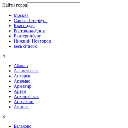
Найти город
Москва
Санкт-Петербург
Краснодар
Ростов-на-Дону
Екатеринбург
Нижний Новгород
весь список
А
Абакан
Альметьевск
Ангарск
Арзамас
Армавир
Артем
Архангельск
Астрахань
Ачинск
Б
Балаково