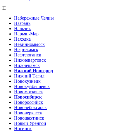
Н
Набережные Челны
Назрань
Нальчик
Нарьян-Мар
Находка
Невинномысск
Нефтекамск
Нефтеюганск
Нижневартовск
Нижнекамск
Нижний Новгород
Нижний Тагил
Новокузнецк
Новокуйбышевск
Новомосковск
Новосибирск
Новороссийск
Новочебоксарск
Новочеркасск
Новошахтинск
Новый Уренгой
Ногинск