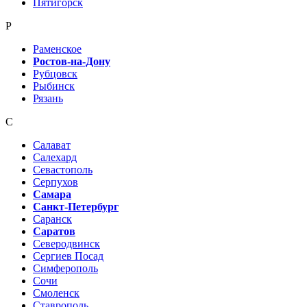
Пятигорск
Р
Раменское
Ростов-на-Дону
Рубцовск
Рыбинск
Рязань
С
Салават
Салехард
Севастополь
Серпухов
Самара
Санкт-Петербург
Саранск
Саратов
Северодвинск
Сергиев Посад
Симферополь
Сочи
Смоленск
Ставрополь