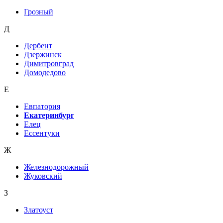
Грозный
Д
Дербент
Дзержинск
Димитровград
Домодедово
Е
Евпатория
Екатеринбург
Елец
Ессентуки
Ж
Железнодорожный
Жуковский
З
Златоуст