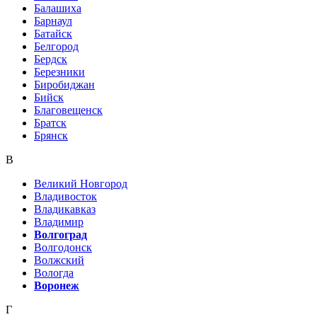
Балашиха
Барнаул
Батайск
Белгород
Бердск
Березники
Биробиджан
Бийск
Благовещенск
Братск
Брянск
В
Великий Новгород
Владивосток
Владикавказ
Владимир
Волгоград
Волгодонск
Волжский
Вологда
Воронеж
Г