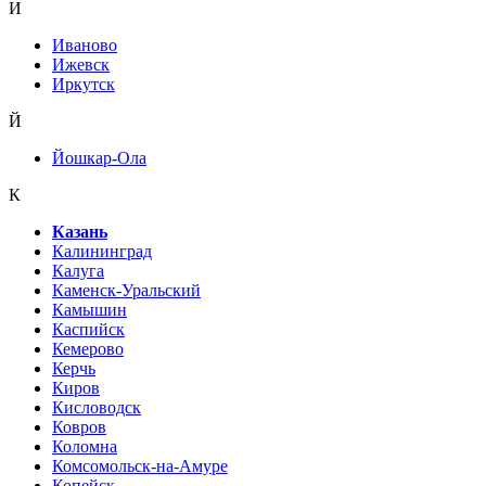
И
Иваново
Ижевск
Иркутск
Й
Йошкар-Ола
К
Казань
Калининград
Калуга
Каменск-Уральский
Камышин
Каспийск
Кемерово
Керчь
Киров
Кисловодск
Ковров
Коломна
Комсомольск-на-Амуре
Копейск