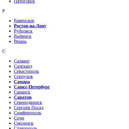
Пятигорск
Р
Раменское
Ростов-на-Дону
Рубцовск
Рыбинск
Рязань
С
Салават
Салехард
Севастополь
Серпухов
Самара
Санкт-Петербург
Саранск
Саратов
Северодвинск
Сергиев Посад
Симферополь
Сочи
Смоленск
Ставрополь