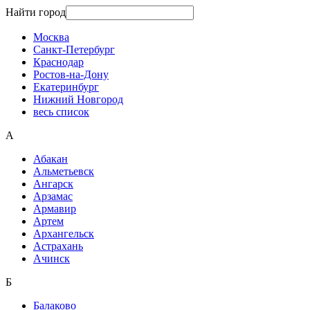
Найти город
Москва
Санкт-Петербург
Краснодар
Ростов-на-Дону
Екатеринбург
Нижний Новгород
весь список
А
Абакан
Альметьевск
Ангарск
Арзамас
Армавир
Артем
Архангельск
Астрахань
Ачинск
Б
Балаково