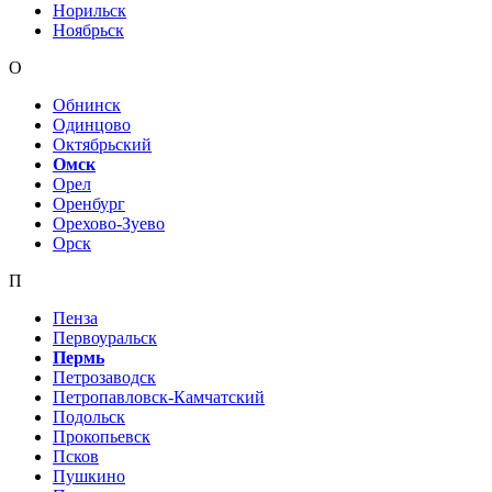
Норильск
Ноябрьск
О
Обнинск
Одинцово
Октябрьский
Омск
Орел
Оренбург
Орехово-Зуево
Орск
П
Пенза
Первоуральск
Пермь
Петрозаводск
Петропавловск-Камчатский
Подольск
Прокопьевск
Псков
Пушкино