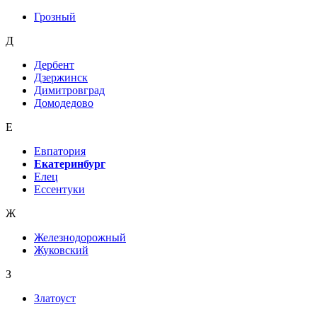
Грозный
Д
Дербент
Дзержинск
Димитровград
Домодедово
Е
Евпатория
Екатеринбург
Елец
Ессентуки
Ж
Железнодорожный
Жуковский
З
Златоуст