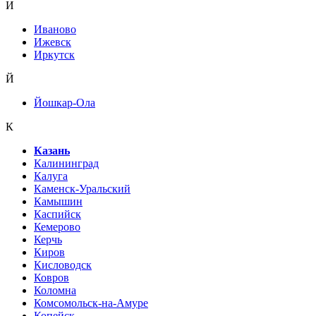
И
Иваново
Ижевск
Иркутск
Й
Йошкар-Ола
К
Казань
Калининград
Калуга
Каменск-Уральский
Камышин
Каспийск
Кемерово
Керчь
Киров
Кисловодск
Ковров
Коломна
Комсомольск-на-Амуре
Копейск