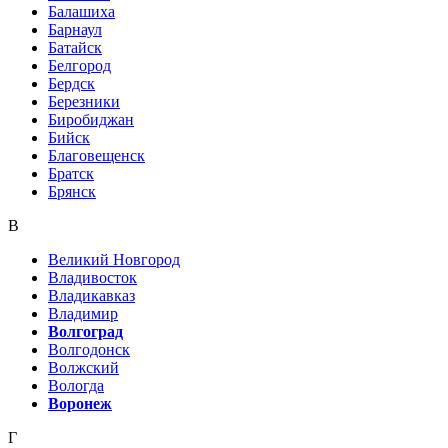
Балашиха
Барнаул
Батайск
Белгород
Бердск
Березники
Биробиджан
Бийск
Благовещенск
Братск
Брянск
В
Великий Новгород
Владивосток
Владикавказ
Владимир
Волгоград
Волгодонск
Волжский
Вологда
Воронеж
Г