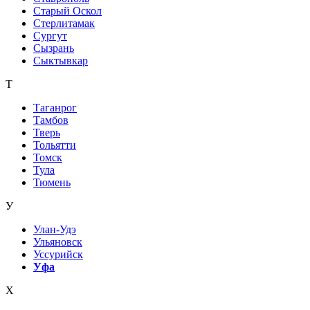
Старый Оскол
Стерлитамак
Сургут
Сызрань
Сыктывкар
Т
Таганрог
Тамбов
Тверь
Тольятти
Томск
Тула
Тюмень
У
Улан-Удэ
Ульяновск
Уссурийск
Уфа
Х