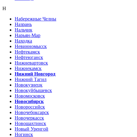
Н
Набережные Челны
Назрань
Нальчик
Нарьян-Мар
Находка
Невинномысск
Нефтекамск
Нефтеюганск
Нижневартовск
Нижнекамск
Нижний Новгород
Нижний Тагил
Новокузнецк
Новокуйбышевск
Новомосковск
Новосибирск
Новороссийск
Новочебоксарск
Новочеркасск
Новошахтинск
Новый Уренгой
Ногинск