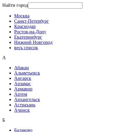
Найти город
Москва
Санкт-Петербург
Краснодар
Ростов-на-Дону
Екатеринбург
Нижний Новгород
весь список
А
Абакан
Альметьевск
Ангарск
Арзамас
Армавир
Артем
Архангельск
Астрахань
Ачинск
Б
Балаково