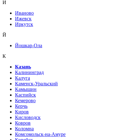
И
Иваново
Ижевск
Иркутск
Й
Йошкар-Ола
К
Казань
Калининград
Калуга
Каменск-Уральский
Камышин
Каспийск
Кемерово
Керчь
Киров
Кисловодск
Ковров
Коломна
Комсомольск-на-Амуре
Копейск