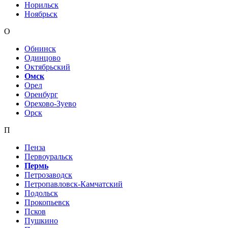
Норильск
Ноябрьск
О
Обнинск
Одинцово
Октябрьский
Омск
Орел
Оренбург
Орехово-Зуево
Орск
П
Пенза
Первоуральск
Пермь
Петрозаводск
Петропавловск-Камчатский
Подольск
Прокопьевск
Псков
Пушкино