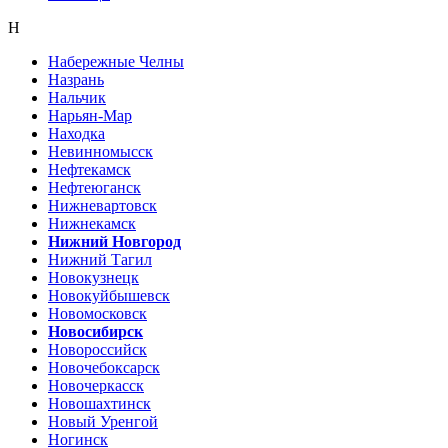
Н
Набережные Челны
Назрань
Нальчик
Нарьян-Мар
Находка
Невинномысск
Нефтекамск
Нефтеюганск
Нижневартовск
Нижнекамск
Нижний Новгород
Нижний Тагил
Новокузнецк
Новокуйбышевск
Новомосковск
Новосибирск
Новороссийск
Новочебоксарск
Новочеркасск
Новошахтинск
Новый Уренгой
Ногинск