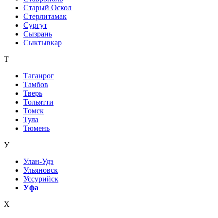
Старый Оскол
Стерлитамак
Сургут
Сызрань
Сыктывкар
Т
Таганрог
Тамбов
Тверь
Тольятти
Томск
Тула
Тюмень
У
Улан-Удэ
Ульяновск
Уссурийск
Уфа
Х