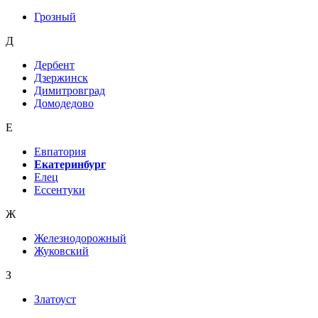
Грозный
Д
Дербент
Дзержинск
Димитровград
Домодедово
Е
Евпатория
Екатеринбург
Елец
Ессентуки
Ж
Железнодорожный
Жуковский
З
Златоуст