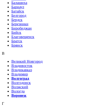
Балашиха
Барнаул
Батайск
Белгород
Бердск
Березники
Биробиджан
Бийск
Благовещенск
Братск
Брянск
В
Великий Новгород
Владивосток
Владикавказ
Владимир
Волгоград
Волгодонск
Волжский
Вологда
Воронеж
Г