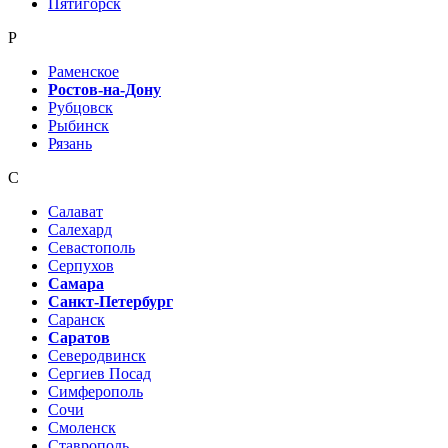
Пятигорск
Р
Раменское
Ростов-на-Дону
Рубцовск
Рыбинск
Рязань
С
Салават
Салехард
Севастополь
Серпухов
Самара
Санкт-Петербург
Саранск
Саратов
Северодвинск
Сергиев Посад
Симферополь
Сочи
Смоленск
Ставрополь