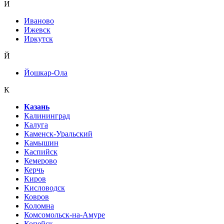
И
Иваново
Ижевск
Иркутск
Й
Йошкар-Ола
К
Казань
Калининград
Калуга
Каменск-Уральский
Камышин
Каспийск
Кемерово
Керчь
Киров
Кисловодск
Ковров
Коломна
Комсомольск-на-Амуре
Копейск