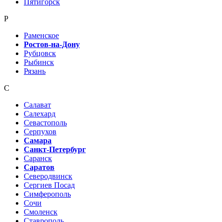
Пятигорск
Р
Раменское
Ростов-на-Дону
Рубцовск
Рыбинск
Рязань
С
Салават
Салехард
Севастополь
Серпухов
Самара
Санкт-Петербург
Саранск
Саратов
Северодвинск
Сергиев Посад
Симферополь
Сочи
Смоленск
Ставрополь