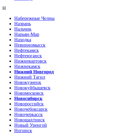
Н
Набережные Челны
Назрань
Нальчик
Нарьян-Мар
Находка
Невинномысск
Нефтекамск
Нефтеюганск
Нижневартовск
Нижнекамск
Нижний Новгород
Нижний Тагил
Новокузнецк
Новокуйбышевск
Новомосковск
Новосибирск
Новороссийск
Новочебоксарск
Новочеркасск
Новошахтинск
Новый Уренгой
Ногинск