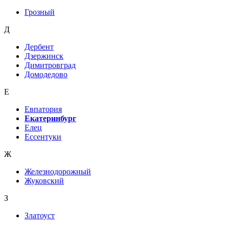
Грозный
Д
Дербент
Дзержинск
Димитровград
Домодедово
Е
Евпатория
Екатеринбург
Елец
Ессентуки
Ж
Железнодорожный
Жуковский
З
Златоуст