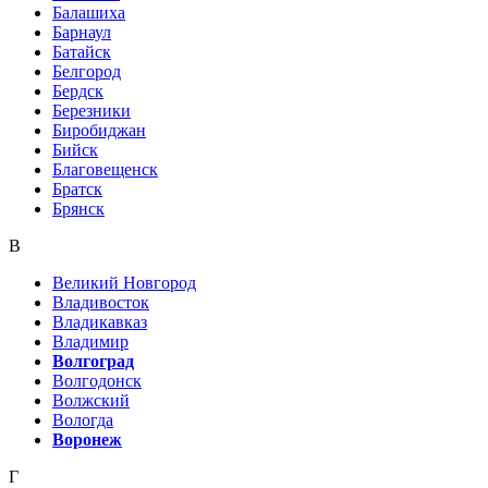
Балашиха
Барнаул
Батайск
Белгород
Бердск
Березники
Биробиджан
Бийск
Благовещенск
Братск
Брянск
В
Великий Новгород
Владивосток
Владикавказ
Владимир
Волгоград
Волгодонск
Волжский
Вологда
Воронеж
Г