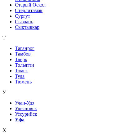
Старый Оскол
Стерлитамак
Сургут
Сызрань
Сыктывкар
Т
Таганрог
Тамбов
Тверь
Тольятти
Томск
Тула
Тюмень
У
Улан-Удэ
Ульяновск
Уссурийск
Уфа
Х