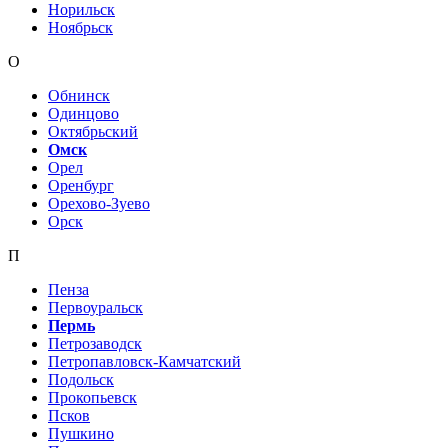
Норильск
Ноябрьск
О
Обнинск
Одинцово
Октябрьский
Омск
Орел
Оренбург
Орехово-Зуево
Орск
П
Пенза
Первоуральск
Пермь
Петрозаводск
Петропавловск-Камчатский
Подольск
Прокопьевск
Псков
Пушкино