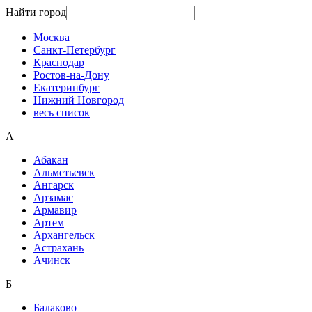
Найти город
Москва
Санкт-Петербург
Краснодар
Ростов-на-Дону
Екатеринбург
Нижний Новгород
весь список
А
Абакан
Альметьевск
Ангарск
Арзамас
Армавир
Артем
Архангельск
Астрахань
Ачинск
Б
Балаково