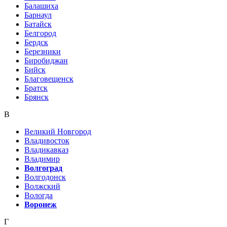
Балашиха
Барнаул
Батайск
Белгород
Бердск
Березники
Биробиджан
Бийск
Благовещенск
Братск
Брянск
В
Великий Новгород
Владивосток
Владикавказ
Владимир
Волгоград
Волгодонск
Волжский
Вологда
Воронеж
Г