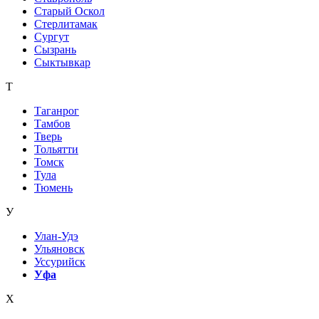
Старый Оскол
Стерлитамак
Сургут
Сызрань
Сыктывкар
Т
Таганрог
Тамбов
Тверь
Тольятти
Томск
Тула
Тюмень
У
Улан-Удэ
Ульяновск
Уссурийск
Уфа
Х