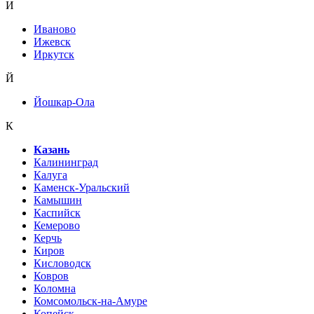
И
Иваново
Ижевск
Иркутск
Й
Йошкар-Ола
К
Казань
Калининград
Калуга
Каменск-Уральский
Камышин
Каспийск
Кемерово
Керчь
Киров
Кисловодск
Ковров
Коломна
Комсомольск-на-Амуре
Копейск