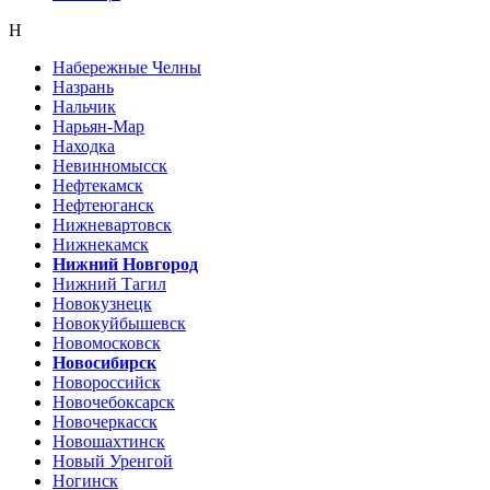
Н
Набережные Челны
Назрань
Нальчик
Нарьян-Мар
Находка
Невинномысск
Нефтекамск
Нефтеюганск
Нижневартовск
Нижнекамск
Нижний Новгород
Нижний Тагил
Новокузнецк
Новокуйбышевск
Новомосковск
Новосибирск
Новороссийск
Новочебоксарск
Новочеркасск
Новошахтинск
Новый Уренгой
Ногинск