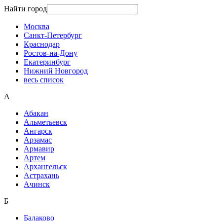
Найти город
Москва
Санкт-Петербург
Краснодар
Ростов-на-Дону
Екатеринбург
Нижний Новгород
весь список
А
Абакан
Альметьевск
Ангарск
Арзамас
Армавир
Артем
Архангельск
Астрахань
Ачинск
Б
Балаково