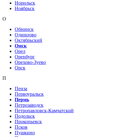
Норильск
Ноябрьск
О
Обнинск
Одинцово
Октябрьский
Омск
Орел
Оренбург
Орехово-Зуево
Орск
П
Пенза
Первоуральск
Пермь
Петрозаводск
Петропавловск-Камчатский
Подольск
Прокопьевск
Псков
Пушкино