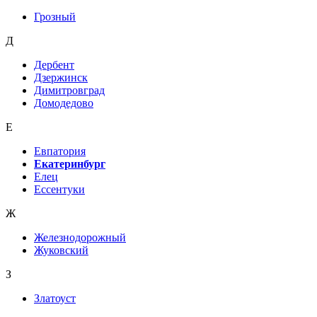
Грозный
Д
Дербент
Дзержинск
Димитровград
Домодедово
Е
Евпатория
Екатеринбург
Елец
Ессентуки
Ж
Железнодорожный
Жуковский
З
Златоуст