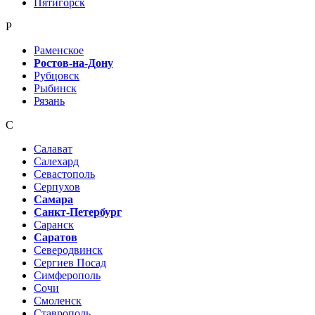
Пятигорск
Р
Раменское
Ростов-на-Дону
Рубцовск
Рыбинск
Рязань
С
Салават
Салехард
Севастополь
Серпухов
Самара
Санкт-Петербург
Саранск
Саратов
Северодвинск
Сергиев Посад
Симферополь
Сочи
Смоленск
Ставрополь