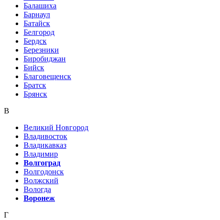
Балашиха
Барнаул
Батайск
Белгород
Бердск
Березники
Биробиджан
Бийск
Благовещенск
Братск
Брянск
В
Великий Новгород
Владивосток
Владикавказ
Владимир
Волгоград
Волгодонск
Волжский
Вологда
Воронеж
Г