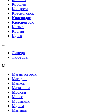
Королёв
Кострома
Красногорск
Краснодар
Красноярск
Кызыл
Курган
Курск
Л
Липецк
Люберцы
М
Магнитогорск
Магадан
Майкоп
Махачкала
Москва
Миасс
Мурманск
Муром
Мытищи