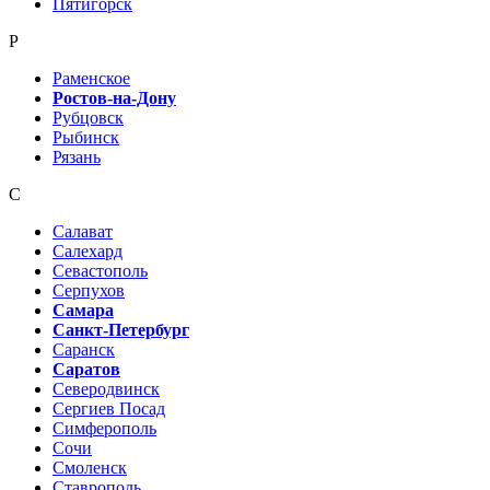
Пятигорск
Р
Раменское
Ростов-на-Дону
Рубцовск
Рыбинск
Рязань
С
Салават
Салехард
Севастополь
Серпухов
Самара
Санкт-Петербург
Саранск
Саратов
Северодвинск
Сергиев Посад
Симферополь
Сочи
Смоленск
Ставрополь