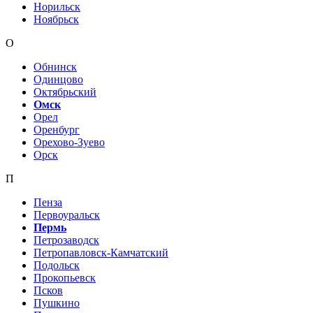
Норильск
Ноябрьск
О
Обнинск
Одинцово
Октябрьский
Омск
Орел
Оренбург
Орехово-Зуево
Орск
П
Пенза
Первоуральск
Пермь
Петрозаводск
Петропавловск-Камчатский
Подольск
Прокопьевск
Псков
Пушкино