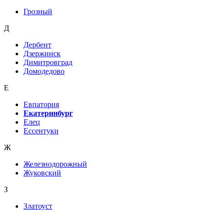
Грозный
Д
Дербент
Дзержинск
Димитровград
Домодедово
Е
Евпатория
Екатеринбург
Елец
Ессентуки
Ж
Железнодорожный
Жуковский
З
Златоуст