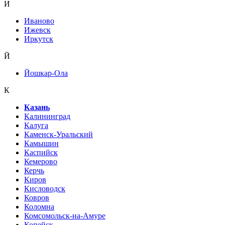
И
Иваново
Ижевск
Иркутск
Й
Йошкар-Ола
К
Казань
Калининград
Калуга
Каменск-Уральский
Камышин
Каспийск
Кемерово
Керчь
Киров
Кисловодск
Ковров
Коломна
Комсомольск-на-Амуре
Копейск