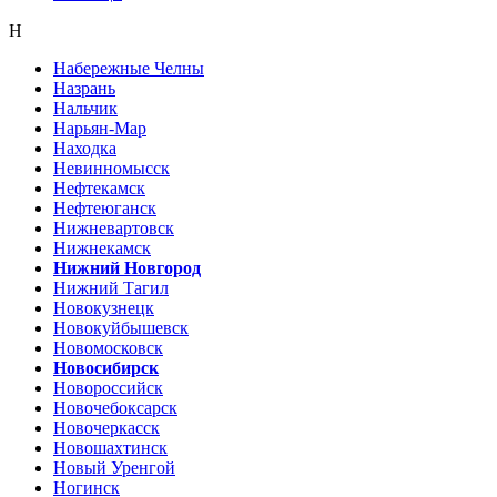
Н
Набережные Челны
Назрань
Нальчик
Нарьян-Мар
Находка
Невинномысск
Нефтекамск
Нефтеюганск
Нижневартовск
Нижнекамск
Нижний Новгород
Нижний Тагил
Новокузнецк
Новокуйбышевск
Новомосковск
Новосибирск
Новороссийск
Новочебоксарск
Новочеркасск
Новошахтинск
Новый Уренгой
Ногинск