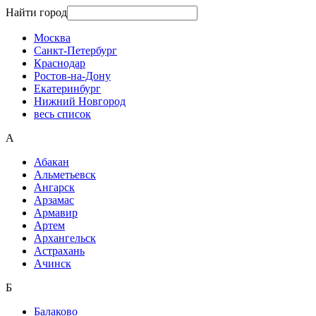
Найти город
Москва
Санкт-Петербург
Краснодар
Ростов-на-Дону
Екатеринбург
Нижний Новгород
весь список
А
Абакан
Альметьевск
Ангарск
Арзамас
Армавир
Артем
Архангельск
Астрахань
Ачинск
Б
Балаково