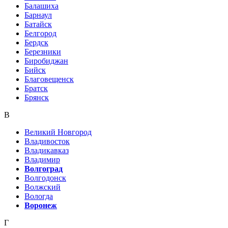
Балашиха
Барнаул
Батайск
Белгород
Бердск
Березники
Биробиджан
Бийск
Благовещенск
Братск
Брянск
В
Великий Новгород
Владивосток
Владикавказ
Владимир
Волгоград
Волгодонск
Волжский
Вологда
Воронеж
Г