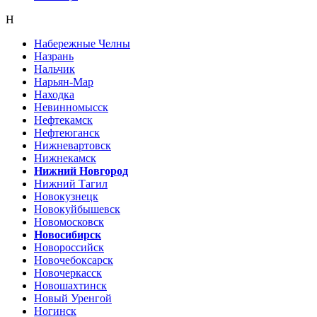
Н
Набережные Челны
Назрань
Нальчик
Нарьян-Мар
Находка
Невинномысск
Нефтекамск
Нефтеюганск
Нижневартовск
Нижнекамск
Нижний Новгород
Нижний Тагил
Новокузнецк
Новокуйбышевск
Новомосковск
Новосибирск
Новороссийск
Новочебоксарск
Новочеркасск
Новошахтинск
Новый Уренгой
Ногинск