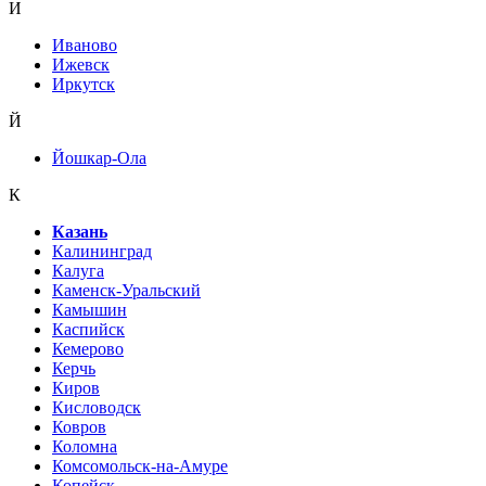
И
Иваново
Ижевск
Иркутск
Й
Йошкар-Ола
К
Казань
Калининград
Калуга
Каменск-Уральский
Камышин
Каспийск
Кемерово
Керчь
Киров
Кисловодск
Ковров
Коломна
Комсомольск-на-Амуре
Копейск