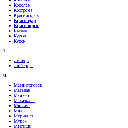
Королёв
Кострома
Красногорск
Краснодар
Красноярск
Кызыл
Курган
Курск
Л
Липецк
Люберцы
М
Магнитогорск
Магадан
Майкоп
Махачкала
Москва
Миасс
Мурманск
Муром
Мытищи