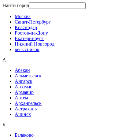
Найти город
Москва
Санкт-Петербург
Краснодар
Ростов-на-Дону
Екатеринбург
Нижний Новгород
весь список
А
Абакан
Альметьевск
Ангарск
Арзамас
Армавир
Артем
Архангельск
Астрахань
Ачинск
Б
Балаково