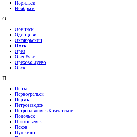
Норильск
Ноябрьск
О
Обнинск
Одинцово
Октябрьский
Омск
Орел
Оренбург
Орехово-Зуево
Орск
П
Пенза
Первоуральск
Пермь
Петрозаводск
Петропавловск-Камчатский
Подольск
Прокопьевск
Псков
Пушкино