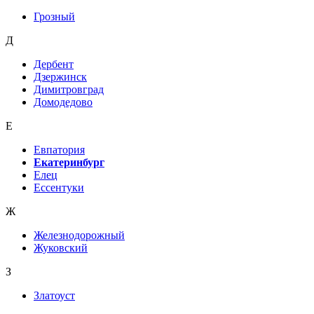
Грозный
Д
Дербент
Дзержинск
Димитровград
Домодедово
Е
Евпатория
Екатеринбург
Елец
Ессентуки
Ж
Железнодорожный
Жуковский
З
Златоуст