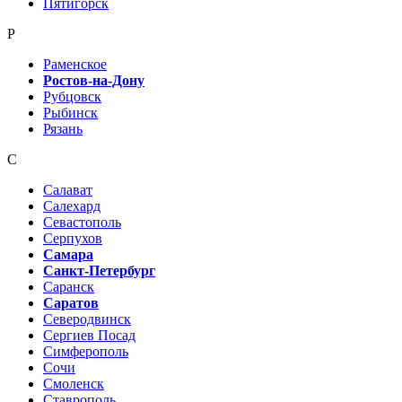
Пятигорск
Р
Раменское
Ростов-на-Дону
Рубцовск
Рыбинск
Рязань
С
Салават
Салехард
Севастополь
Серпухов
Самара
Санкт-Петербург
Саранск
Саратов
Северодвинск
Сергиев Посад
Симферополь
Сочи
Смоленск
Ставрополь