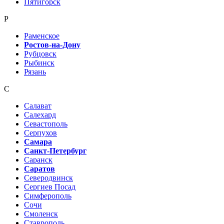
Пятигорск
Р
Раменское
Ростов-на-Дону
Рубцовск
Рыбинск
Рязань
С
Салават
Салехард
Севастополь
Серпухов
Самара
Санкт-Петербург
Саранск
Саратов
Северодвинск
Сергиев Посад
Симферополь
Сочи
Смоленск
Ставрополь