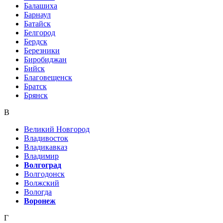
Балашиха
Барнаул
Батайск
Белгород
Бердск
Березники
Биробиджан
Бийск
Благовещенск
Братск
Брянск
В
Великий Новгород
Владивосток
Владикавказ
Владимир
Волгоград
Волгодонск
Волжский
Вологда
Воронеж
Г