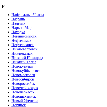
Н
Набережные Челны
Назрань
Нальчик
Нарьян-Мар
Находка
Невинномысск
Нефтекамск
Нефтеюганск
Нижневартовск
Нижнекамск
Нижний Новгород
Нижний Тагил
Новокузнецк
Новокуйбышевск
Новомосковск
Новосибирск
Новороссийск
Новочебоксарск
Новочеркасск
Новошахтинск
Новый Уренгой
Ногинск