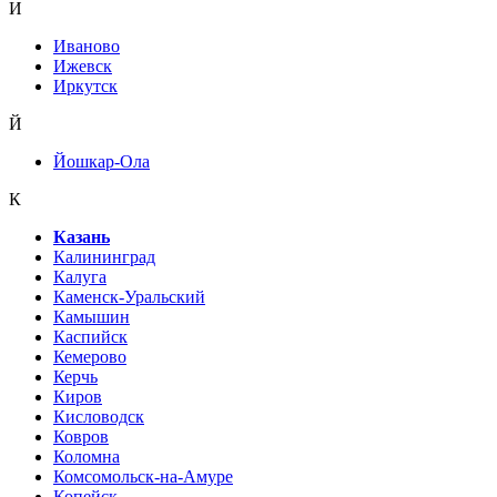
И
Иваново
Ижевск
Иркутск
Й
Йошкар-Ола
К
Казань
Калининград
Калуга
Каменск-Уральский
Камышин
Каспийск
Кемерово
Керчь
Киров
Кисловодск
Ковров
Коломна
Комсомольск-на-Амуре
Копейск