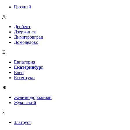
Грозный
Д
Дербент
Дзержинск
Димитровград
Домодедово
Е
Евпатория
Екатеринбург
Елец
Ессентуки
Ж
Железнодорожный
Жуковский
З
Златоуст