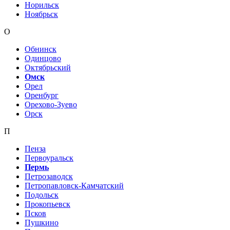
Норильск
Ноябрьск
О
Обнинск
Одинцово
Октябрьский
Омск
Орел
Оренбург
Орехово-Зуево
Орск
П
Пенза
Первоуральск
Пермь
Петрозаводск
Петропавловск-Камчатский
Подольск
Прокопьевск
Псков
Пушкино