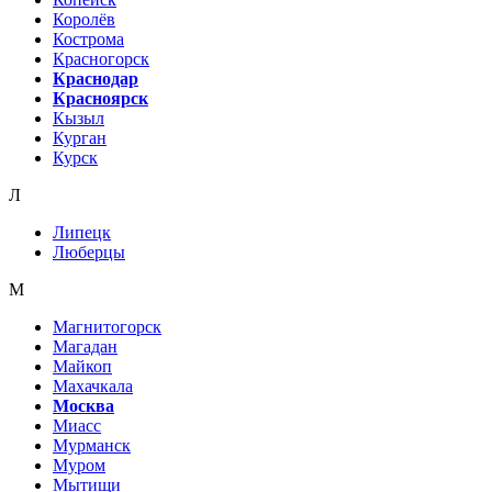
Королёв
Кострома
Красногорск
Краснодар
Красноярск
Кызыл
Курган
Курск
Л
Липецк
Люберцы
М
Магнитогорск
Магадан
Майкоп
Махачкала
Москва
Миасс
Мурманск
Муром
Мытищи