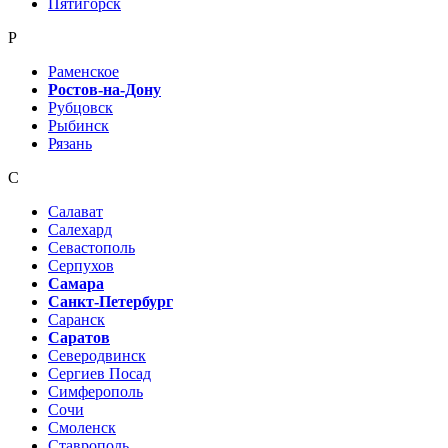
Пятигорск
Р
Раменское
Ростов-на-Дону
Рубцовск
Рыбинск
Рязань
С
Салават
Салехард
Севастополь
Серпухов
Самара
Санкт-Петербург
Саранск
Саратов
Северодвинск
Сергиев Посад
Симферополь
Сочи
Смоленск
Ставрополь