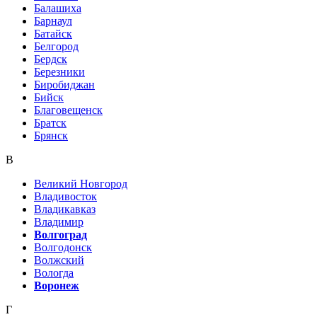
Балашиха
Барнаул
Батайск
Белгород
Бердск
Березники
Биробиджан
Бийск
Благовещенск
Братск
Брянск
В
Великий Новгород
Владивосток
Владикавказ
Владимир
Волгоград
Волгодонск
Волжский
Вологда
Воронеж
Г