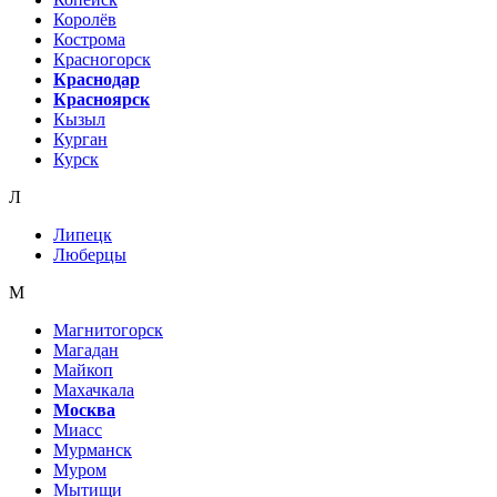
Королёв
Кострома
Красногорск
Краснодар
Красноярск
Кызыл
Курган
Курск
Л
Липецк
Люберцы
М
Магнитогорск
Магадан
Майкоп
Махачкала
Москва
Миасс
Мурманск
Муром
Мытищи