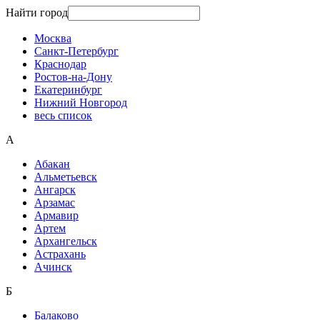
Найти город
Москва
Санкт-Петербург
Краснодар
Ростов-на-Дону
Екатеринбург
Нижний Новгород
весь список
А
Абакан
Альметьевск
Ангарск
Арзамас
Армавир
Артем
Архангельск
Астрахань
Ачинск
Б
Балаково