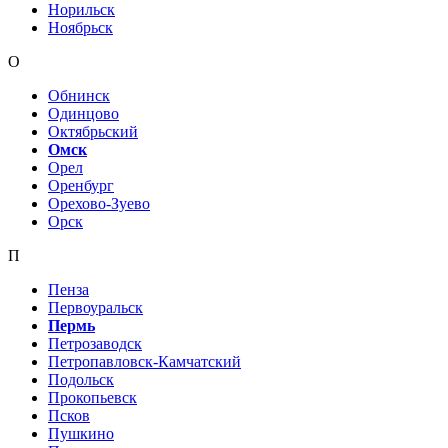
Норильск
Ноябрьск
О
Обнинск
Одинцово
Октябрьский
Омск
Орел
Оренбург
Орехово-Зуево
Орск
П
Пенза
Первоуральск
Пермь
Петрозаводск
Петропавловск-Камчатский
Подольск
Прокопьевск
Псков
Пушкино