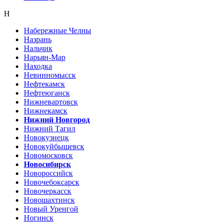
Н
Набережные Челны
Назрань
Нальчик
Нарьян-Мар
Находка
Невинномысск
Нефтекамск
Нефтеюганск
Нижневартовск
Нижнекамск
Нижний Новгород
Нижний Тагил
Новокузнецк
Новокуйбышевск
Новомосковск
Новосибирск
Новороссийск
Новочебоксарск
Новочеркасск
Новошахтинск
Новый Уренгой
Ногинск