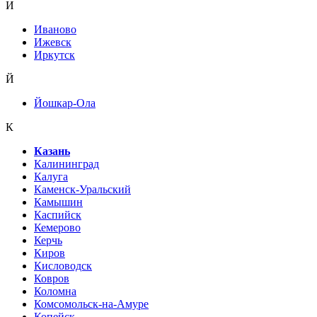
И
Иваново
Ижевск
Иркутск
Й
Йошкар-Ола
К
Казань
Калининград
Калуга
Каменск-Уральский
Камышин
Каспийск
Кемерово
Керчь
Киров
Кисловодск
Ковров
Коломна
Комсомольск-на-Амуре
Копейск