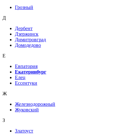
Грозный
Д
Дербент
Дзержинск
Димитровград
Домодедово
Е
Евпатория
Екатеринбург
Елец
Ессентуки
Ж
Железнодорожный
Жуковский
З
Златоуст