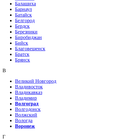
Балашиха
Барнаул
Батайск
Белгород
Бердск
Березники
Биробиджан
Бийск
Благовещенск
Братск
Брянск
В
Великий Новгород
Владивосток
Владикавказ
Владимир
Волгоград
Волгодонск
Волжский
Вологда
Воронеж
Г