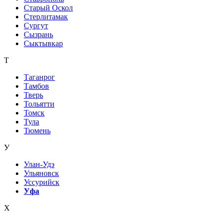
Старый Оскол
Стерлитамак
Сургут
Сызрань
Сыктывкар
Т
Таганрог
Тамбов
Тверь
Тольятти
Томск
Тула
Тюмень
У
Улан-Удэ
Ульяновск
Уссурийск
Уфа
Х