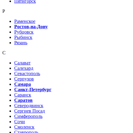
Пятигорск
Р
Раменское
Ростов-на-Дону
Рубцовск
Рыбинск
Рязань
С
Салават
Салехард
Севастополь
Серпухов
Самара
Санкт-Петербург
Саранск
Саратов
Северодвинск
Сергиев Посад
Симферополь
Сочи
Смоленск
Ставрополь