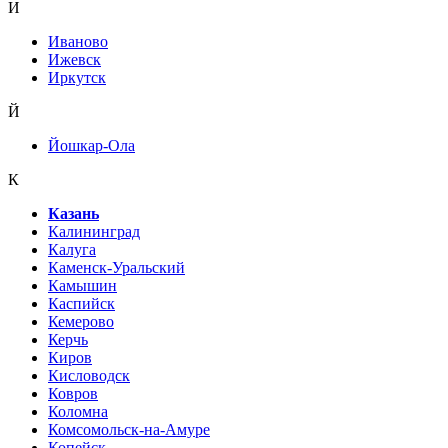
И
Иваново
Ижевск
Иркутск
Й
Йошкар-Ола
К
Казань
Калининград
Калуга
Каменск-Уральский
Камышин
Каспийск
Кемерово
Керчь
Киров
Кисловодск
Ковров
Коломна
Комсомольск-на-Амуре
Копейск