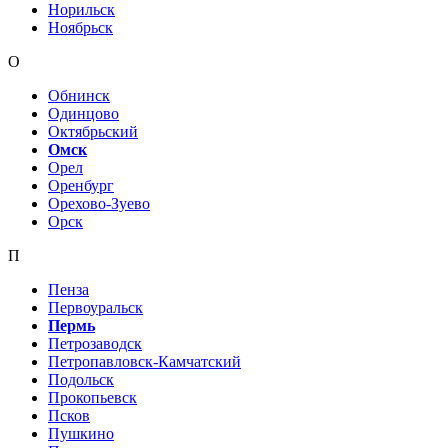
Норильск
Ноябрьск
О
Обнинск
Одинцово
Октябрьский
Омск
Орел
Оренбург
Орехово-Зуево
Орск
П
Пенза
Первоуральск
Пермь
Петрозаводск
Петропавловск-Камчатский
Подольск
Прокопьевск
Псков
Пушкино