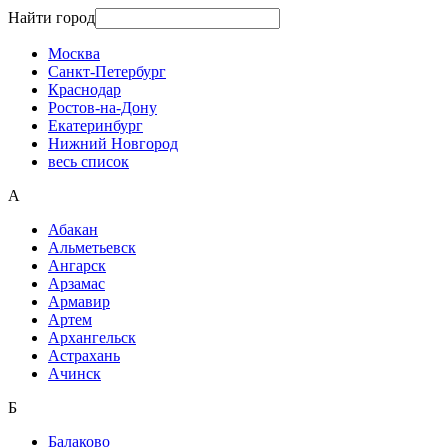
Найти город
Москва
Санкт-Петербург
Краснодар
Ростов-на-Дону
Екатеринбург
Нижний Новгород
весь список
А
Абакан
Альметьевск
Ангарск
Арзамас
Армавир
Артем
Архангельск
Астрахань
Ачинск
Б
Балаково