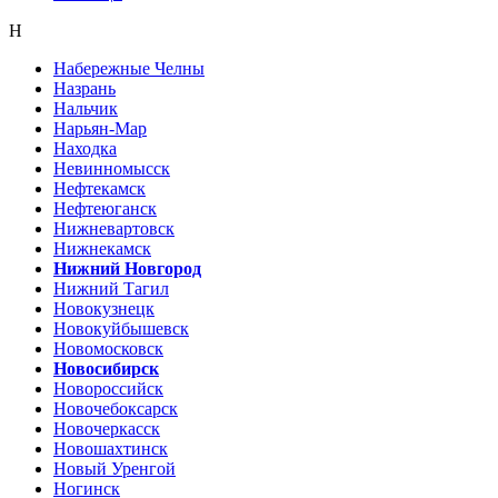
Н
Набережные Челны
Назрань
Нальчик
Нарьян-Мар
Находка
Невинномысск
Нефтекамск
Нефтеюганск
Нижневартовск
Нижнекамск
Нижний Новгород
Нижний Тагил
Новокузнецк
Новокуйбышевск
Новомосковск
Новосибирск
Новороссийск
Новочебоксарск
Новочеркасск
Новошахтинск
Новый Уренгой
Ногинск