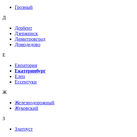
Грозный
Д
Дербент
Дзержинск
Димитровград
Домодедово
Е
Евпатория
Екатеринбург
Елец
Ессентуки
Ж
Железнодорожный
Жуковский
З
Златоуст