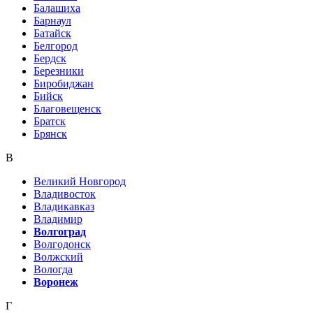
Балашиха
Барнаул
Батайск
Белгород
Бердск
Березники
Биробиджан
Бийск
Благовещенск
Братск
Брянск
В
Великий Новгород
Владивосток
Владикавказ
Владимир
Волгоград
Волгодонск
Волжский
Вологда
Воронеж
Г