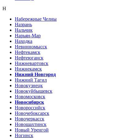
Н
Набережные Челны
Назрань
Нальчик
Нарьян-Мар
Находка
Невинномысск
Нефтекамск
Нефтеюганск
Нижневартовск
Нижнекамск
Нижний Новгород
Нижний Тагил
Новокузнецк
Новокуйбышевск
Новомосковск
Новосибирск
Новороссийск
Новочебоксарск
Новочеркасск
Новошахтинск
Новый Уренгой
Ногинск