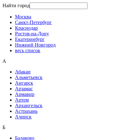
Найти город
Москва
Санкт-Петербург
Краснодар
Ростов-на-Дону
Екатеринбург
Нижний Новгород
весь список
А
Абакан
Альметьевск
Ангарск
Арзамас
Армавир
Артем
Архангельск
Астрахань
Ачинск
Б
Балаково