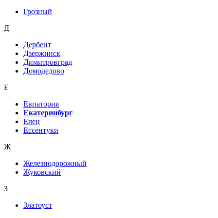
Грозный
Д
Дербент
Дзержинск
Димитровград
Домодедово
Е
Евпатория
Екатеринбург
Елец
Ессентуки
Ж
Железнодорожный
Жуковский
З
Златоуст