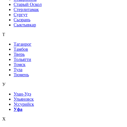
Старый Оскол
Стерлитамак
Сургут
Сызрань
Сыктывкар
Т
Таганрог
Тамбов
Тверь
Тольятти
Томск
Тула
Тюмень
У
Улан-Удэ
Ульяновск
Уссурийск
Уфа
Х