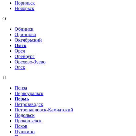
Норильск
Ноябрьск
О
Обнинск
Одинцово
Октябрьский
Омск
Орел
Оренбург
Орехово-Зуево
Орск
П
Пенза
Первоуральск
Пермь
Петрозаводск
Петропавловск-Камчатский
Подольск
Прокопьевск
Псков
Пушкино