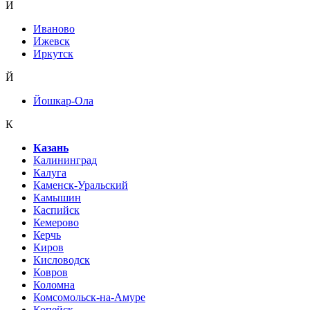
И
Иваново
Ижевск
Иркутск
Й
Йошкар-Ола
К
Казань
Калининград
Калуга
Каменск-Уральский
Камышин
Каспийск
Кемерово
Керчь
Киров
Кисловодск
Ковров
Коломна
Комсомольск-на-Амуре
Копейск