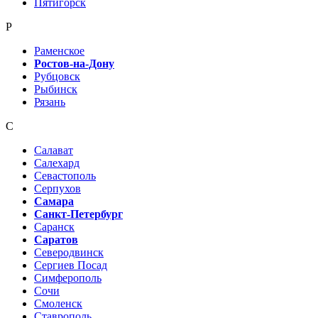
Пятигорск
Р
Раменское
Ростов-на-Дону
Рубцовск
Рыбинск
Рязань
С
Салават
Салехард
Севастополь
Серпухов
Самара
Санкт-Петербург
Саранск
Саратов
Северодвинск
Сергиев Посад
Симферополь
Сочи
Смоленск
Ставрополь