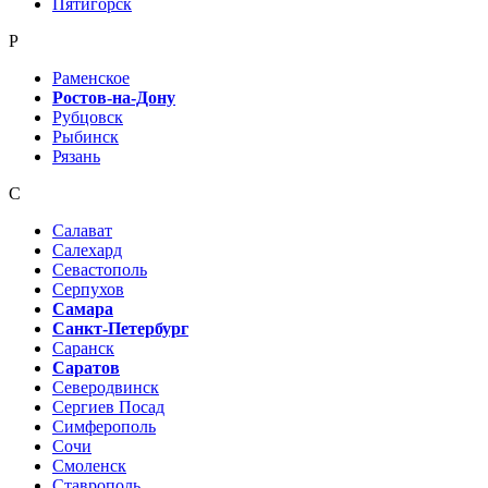
Пятигорск
Р
Раменское
Ростов-на-Дону
Рубцовск
Рыбинск
Рязань
С
Салават
Салехард
Севастополь
Серпухов
Самара
Санкт-Петербург
Саранск
Саратов
Северодвинск
Сергиев Посад
Симферополь
Сочи
Смоленск
Ставрополь