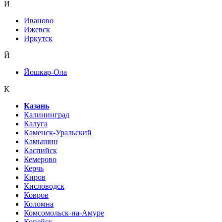
И
Иваново
Ижевск
Иркутск
Й
Йошкар-Ола
К
Казань
Калининград
Калуга
Каменск-Уральский
Камышин
Каспийск
Кемерово
Керчь
Киров
Кисловодск
Ковров
Коломна
Комсомольск-на-Амуре
Копейск