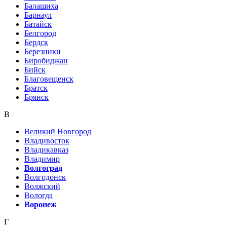
Балашиха
Барнаул
Батайск
Белгород
Бердск
Березники
Биробиджан
Бийск
Благовещенск
Братск
Брянск
В
Великий Новгород
Владивосток
Владикавказ
Владимир
Волгоград
Волгодонск
Волжский
Вологда
Воронеж
Г