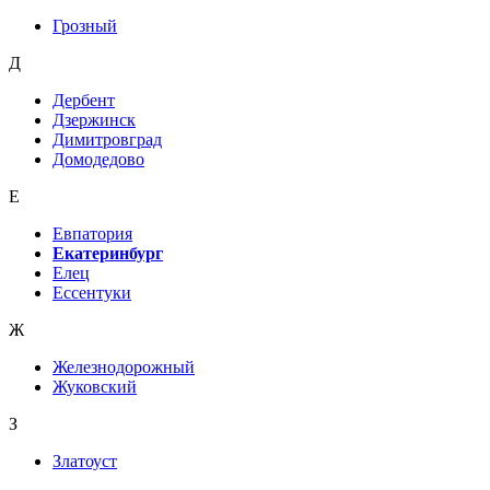
Грозный
Д
Дербент
Дзержинск
Димитровград
Домодедово
Е
Евпатория
Екатеринбург
Елец
Ессентуки
Ж
Железнодорожный
Жуковский
З
Златоуст