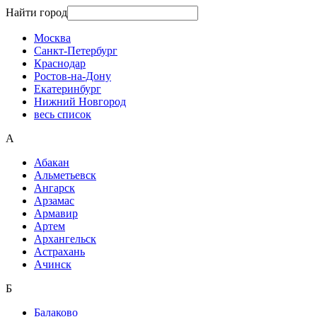
Найти город
Москва
Санкт-Петербург
Краснодар
Ростов-на-Дону
Екатеринбург
Нижний Новгород
весь список
А
Абакан
Альметьевск
Ангарск
Арзамас
Армавир
Артем
Архангельск
Астрахань
Ачинск
Б
Балаково