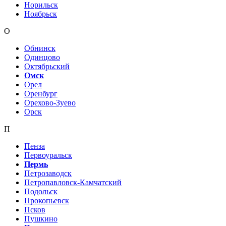
Норильск
Ноябрьск
О
Обнинск
Одинцово
Октябрьский
Омск
Орел
Оренбург
Орехово-Зуево
Орск
П
Пенза
Первоуральск
Пермь
Петрозаводск
Петропавловск-Камчатский
Подольск
Прокопьевск
Псков
Пушкино