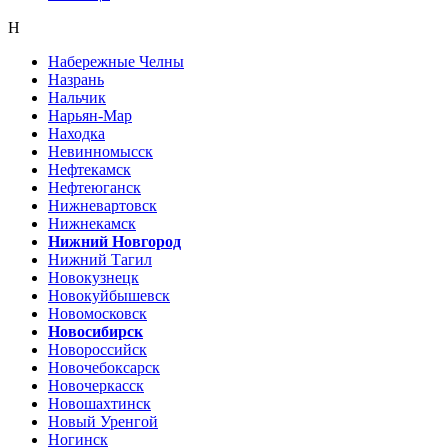
Н
Набережные Челны
Назрань
Нальчик
Нарьян-Мар
Находка
Невинномысск
Нефтекамск
Нефтеюганск
Нижневартовск
Нижнекамск
Нижний Новгород
Нижний Тагил
Новокузнецк
Новокуйбышевск
Новомосковск
Новосибирск
Новороссийск
Новочебоксарск
Новочеркасск
Новошахтинск
Новый Уренгой
Ногинск