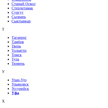
Старый Оскол
Стерлитамак
Сургут
Сызрань
Сыктывкар
Т
Таганрог
Тамбов
Тверь
Тольятти
Томск
Тула
Тюмень
У
Улан-Удэ
Ульяновск
Уссурийск
Уфа
Х