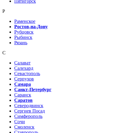
Пятигорск
Р
Раменское
Ростов-на-Дону
Рубцовск
Рыбинск
Рязань
С
Салават
Салехард
Севастополь
Серпухов
Самара
Санкт-Петербург
Саранск
Саратов
Северодвинск
Сергиев Посад
Симферополь
Сочи
Смоленск
Ставрополь