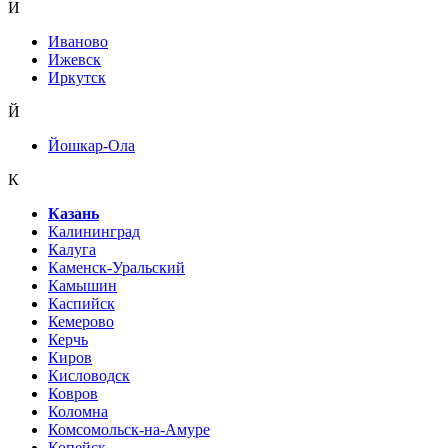
И
Иваново
Ижевск
Иркутск
Й
Йошкар-Ола
К
Казань
Калининград
Калуга
Каменск-Уральский
Камышин
Каспийск
Кемерово
Керчь
Киров
Кисловодск
Ковров
Коломна
Комсомольск-на-Амуре
Копейск