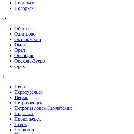
Норильск
Ноябрьск
О
Обнинск
Одинцово
Октябрьский
Омск
Орел
Оренбург
Орехово-Зуево
Орск
П
Пенза
Первоуральск
Пермь
Петрозаводск
Петропавловск-Камчатский
Подольск
Прокопьевск
Псков
Пушкино