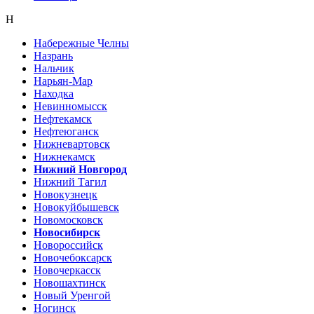
Н
Набережные Челны
Назрань
Нальчик
Нарьян-Мар
Находка
Невинномысск
Нефтекамск
Нефтеюганск
Нижневартовск
Нижнекамск
Нижний Новгород
Нижний Тагил
Новокузнецк
Новокуйбышевск
Новомосковск
Новосибирск
Новороссийск
Новочебоксарск
Новочеркасск
Новошахтинск
Новый Уренгой
Ногинск