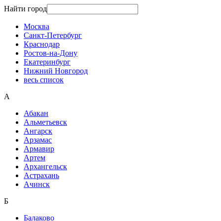
Найти город
Москва
Санкт-Петербург
Краснодар
Ростов-на-Дону
Екатеринбург
Нижний Новгород
весь список
А
Абакан
Альметьевск
Ангарск
Арзамас
Армавир
Артем
Архангельск
Астрахань
Ачинск
Б
Балаково