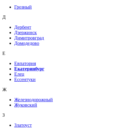
Грозный
Д
Дербент
Дзержинск
Димитровград
Домодедово
Е
Евпатория
Екатеринбург
Елец
Ессентуки
Ж
Железнодорожный
Жуковский
З
Златоуст