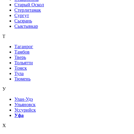
Старый Оскол
Стерлитамак
Сургут
Сызрань
Сыктывкар
Т
Таганрог
Тамбов
Тверь
Тольятти
Томск
Тула
Тюмень
У
Улан-Удэ
Ульяновск
Уссурийск
Уфа
Х