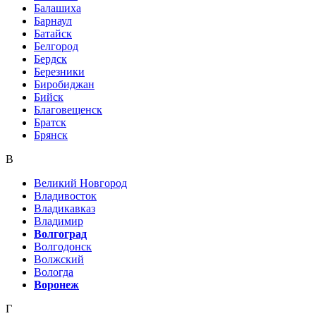
Балашиха
Барнаул
Батайск
Белгород
Бердск
Березники
Биробиджан
Бийск
Благовещенск
Братск
Брянск
В
Великий Новгород
Владивосток
Владикавказ
Владимир
Волгоград
Волгодонск
Волжский
Вологда
Воронеж
Г