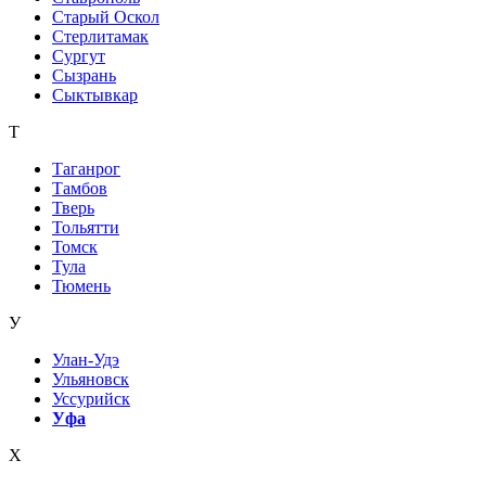
Старый Оскол
Стерлитамак
Сургут
Сызрань
Сыктывкар
Т
Таганрог
Тамбов
Тверь
Тольятти
Томск
Тула
Тюмень
У
Улан-Удэ
Ульяновск
Уссурийск
Уфа
Х