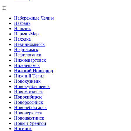
Н
Набережные Челны
Назрань
Нальчик
Нарьян-Мар
Находка
Невинномысск
Нефтекамск
Нефтеюганск
Нижневартовск
Нижнекамск
Нижний Новгород
Нижний Тагил
Новокузнецк
Новокуйбышевск
Новомосковск
Новосибирск
Новороссийск
Новочебоксарск
Новочеркасск
Новошахтинск
Новый Уренгой
Ногинск