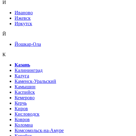
И
Иваново
Ижевск
Иркутск
Й
Йошкар-Ола
К
Казань
Калининград
Калуга
Каменск-Уральский
Камышин
Каспийск
Кемерово
Керчь
Киров
Кисловодск
Ковров
Коломна
Комсомольск-на-Амуре
Копейск