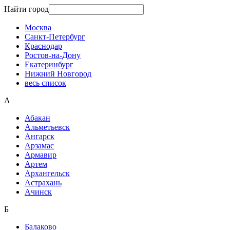
Найти город
Москва
Санкт-Петербург
Краснодар
Ростов-на-Дону
Екатеринбург
Нижний Новгород
весь список
А
Абакан
Альметьевск
Ангарск
Арзамас
Армавир
Артем
Архангельск
Астрахань
Ачинск
Б
Балаково