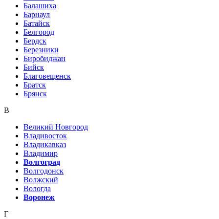
Балашиха
Барнаул
Батайск
Белгород
Бердск
Березники
Биробиджан
Бийск
Благовещенск
Братск
Брянск
В
Великий Новгород
Владивосток
Владикавказ
Владимир
Волгоград
Волгодонск
Волжский
Вологда
Воронеж
Г