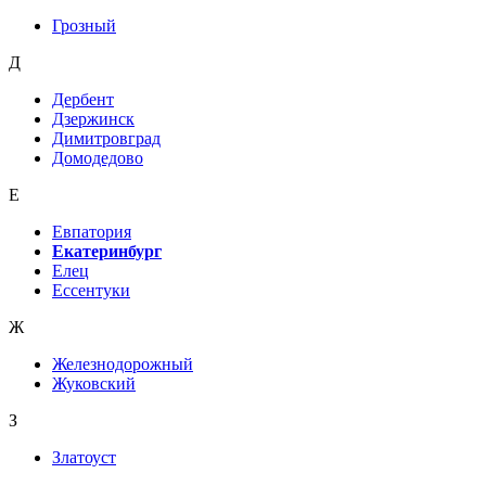
Грозный
Д
Дербент
Дзержинск
Димитровград
Домодедово
Е
Евпатория
Екатеринбург
Елец
Ессентуки
Ж
Железнодорожный
Жуковский
З
Златоуст