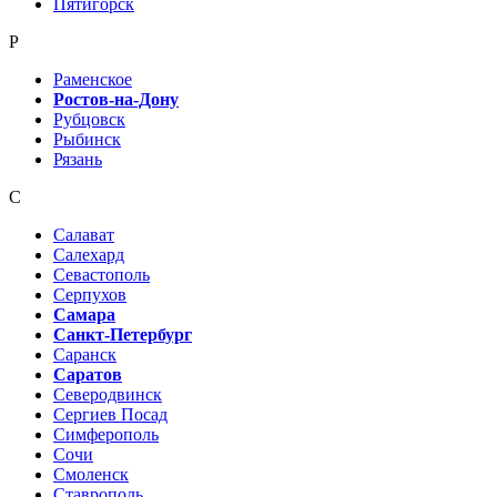
Пятигорск
Р
Раменское
Ростов-на-Дону
Рубцовск
Рыбинск
Рязань
С
Салават
Салехард
Севастополь
Серпухов
Самара
Санкт-Петербург
Саранск
Саратов
Северодвинск
Сергиев Посад
Симферополь
Сочи
Смоленск
Ставрополь