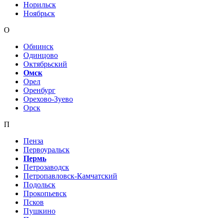
Норильск
Ноябрьск
О
Обнинск
Одинцово
Октябрьский
Омск
Орел
Оренбург
Орехово-Зуево
Орск
П
Пенза
Первоуральск
Пермь
Петрозаводск
Петропавловск-Камчатский
Подольск
Прокопьевск
Псков
Пушкино