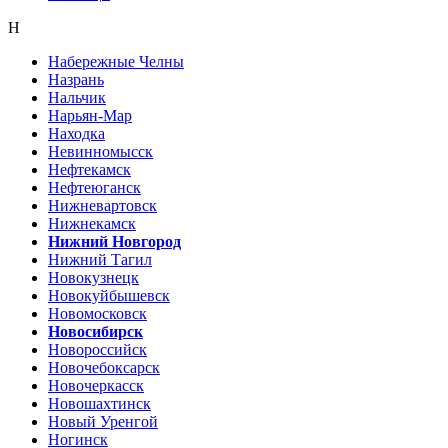
Н
Набережные Челны
Назрань
Нальчик
Нарьян-Мар
Находка
Невинномысск
Нефтекамск
Нефтеюганск
Нижневартовск
Нижнекамск
Нижний Новгород
Нижний Тагил
Новокузнецк
Новокуйбышевск
Новомосковск
Новосибирск
Новороссийск
Новочебоксарск
Новочеркасск
Новошахтинск
Новый Уренгой
Ногинск