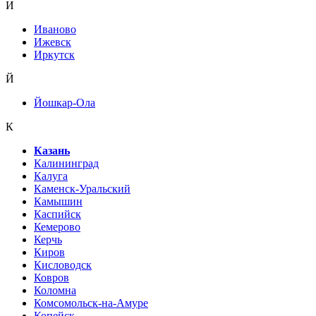
И
Иваново
Ижевск
Иркутск
Й
Йошкар-Ола
К
Казань
Калининград
Калуга
Каменск-Уральский
Камышин
Каспийск
Кемерово
Керчь
Киров
Кисловодск
Ковров
Коломна
Комсомольск-на-Амуре
Копейск