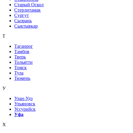
Старый Оскол
Стерлитамак
Сургут
Сызрань
Сыктывкар
Т
Таганрог
Тамбов
Тверь
Тольятти
Томск
Тула
Тюмень
У
Улан-Удэ
Ульяновск
Уссурийск
Уфа
Х