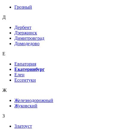
Грозный
Д
Дербент
Дзержинск
Димитровград
Домодедово
Е
Евпатория
Екатеринбург
Елец
Ессентуки
Ж
Железнодорожный
Жуковский
З
Златоуст