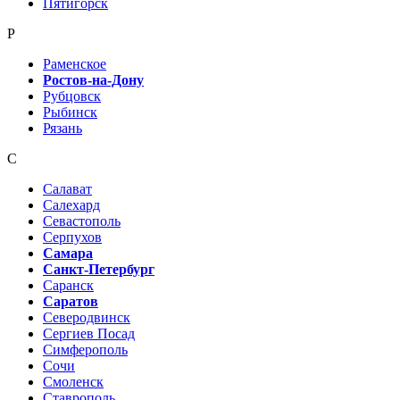
Пятигорск
Р
Раменское
Ростов-на-Дону
Рубцовск
Рыбинск
Рязань
С
Салават
Салехард
Севастополь
Серпухов
Самара
Санкт-Петербург
Саранск
Саратов
Северодвинск
Сергиев Посад
Симферополь
Сочи
Смоленск
Ставрополь