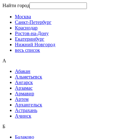
Найти город
Москва
Санкт-Петербург
Краснодар
Ростов-на-Дону
Екатеринбург
Нижний Новгород
весь список
А
Абакан
Альметьевск
Ангарск
Арзамас
Армавир
Артем
Архангельск
Астрахань
Ачинск
Б
Балаково