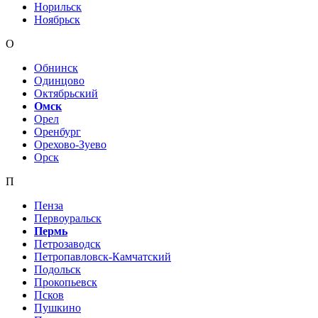
Норильск
Ноябрьск
О
Обнинск
Одинцово
Октябрьский
Омск
Орел
Оренбург
Орехово-Зуево
Орск
П
Пенза
Первоуральск
Пермь
Петрозаводск
Петропавловск-Камчатский
Подольск
Прокопьевск
Псков
Пушкино