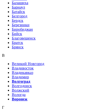
Балашиха
Барнаул
Батайск
Белгород
Бердск
Березники
Биробиджан
Бийск
Благовещенск
Братск
Брянск
В
Великий Новгород
Владивосток
Владикавказ
Владимир
Волгоград
Волгодонск
Волжский
Вологда
Воронеж
Г