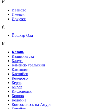
И
Иваново
Ижевск
Иркутск
Й
Йошкар-Ола
К
Казань
Калининград
Калуга
Каменск-Уральский
Камышин
Каспийск
Кемерово
Керчь
Киров
Кисловодск
Ковров
Коломна
Комсомольск-на-Амуре
Копейск