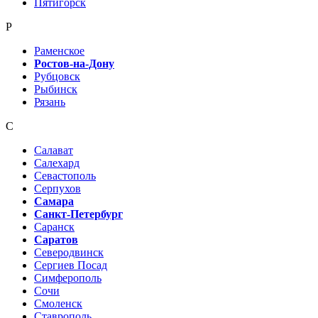
Пятигорск
Р
Раменское
Ростов-на-Дону
Рубцовск
Рыбинск
Рязань
С
Салават
Салехард
Севастополь
Серпухов
Самара
Санкт-Петербург
Саранск
Саратов
Северодвинск
Сергиев Посад
Симферополь
Сочи
Смоленск
Ставрополь