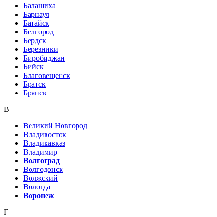
Балашиха
Барнаул
Батайск
Белгород
Бердск
Березники
Биробиджан
Бийск
Благовещенск
Братск
Брянск
В
Великий Новгород
Владивосток
Владикавказ
Владимир
Волгоград
Волгодонск
Волжский
Вологда
Воронеж
Г