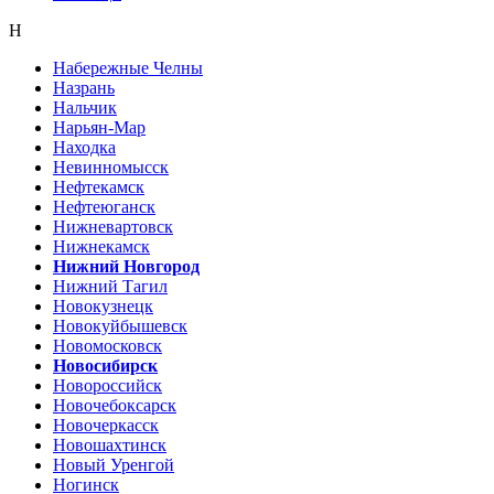
Н
Набережные Челны
Назрань
Нальчик
Нарьян-Мар
Находка
Невинномысск
Нефтекамск
Нефтеюганск
Нижневартовск
Нижнекамск
Нижний Новгород
Нижний Тагил
Новокузнецк
Новокуйбышевск
Новомосковск
Новосибирск
Новороссийск
Новочебоксарск
Новочеркасск
Новошахтинск
Новый Уренгой
Ногинск