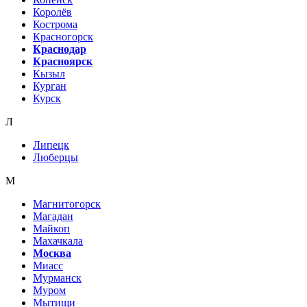
Королёв
Кострома
Красногорск
Краснодар
Красноярск
Кызыл
Курган
Курск
Л
Липецк
Люберцы
М
Магнитогорск
Магадан
Майкоп
Махачкала
Москва
Миасс
Мурманск
Муром
Мытищи