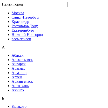
Найти город
Москва
Санкт-Петербург
Краснодар
Ростов-на-Дону
Екатеринбург
Нижний Новгород
весь список
А
Абакан
Альметьевск
Ангарск
Арзамас
Армавир
Артем
Архангельск
Астрахань
Ачинск
Б
Балаково