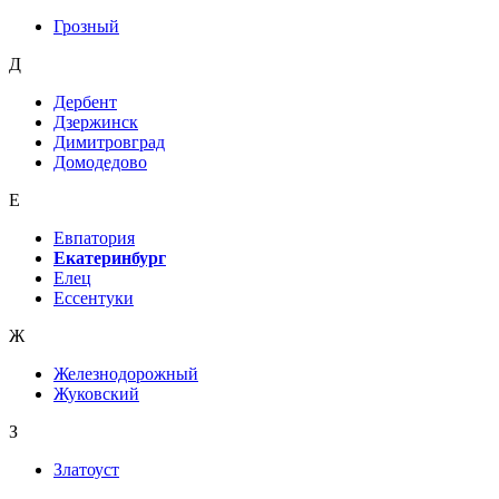
Грозный
Д
Дербент
Дзержинск
Димитровград
Домодедово
Е
Евпатория
Екатеринбург
Елец
Ессентуки
Ж
Железнодорожный
Жуковский
З
Златоуст