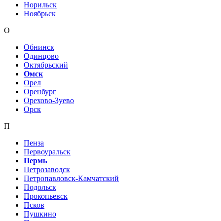
Норильск
Ноябрьск
О
Обнинск
Одинцово
Октябрьский
Омск
Орел
Оренбург
Орехово-Зуево
Орск
П
Пенза
Первоуральск
Пермь
Петрозаводск
Петропавловск-Камчатский
Подольск
Прокопьевск
Псков
Пушкино